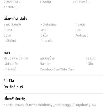
อาชญากรรม
ยานยนต์
ราคาทองคำ
ความยั่งยืน
เนื้อหาที่น่าสนใจ
รายงานพิเศษ
หนังสือพิมพ์
คอลัมน์
บันเทิง
ดวง
หวย
นิยาย
วิดีโอ
Podcast
ไลฟ์สไตล์
มัลติมีเดีย
กีฬา
ฟุตบอลต่่างประเทศ
ฟุตบอลไทย
คอลัมน์
ไฟต์สปอร์ต
กีฬาโลก
วิดีโอ
แกลเลอรี่
Carabao 7-a-Side Cup
ช็อปปิ้ง
ไทยรัฐอีเวนต์
เกี่ยวกับไทยรัฐ
กิจกรรม
ร่วมงานกับเรา
เกี่ยวกับไทยรัฐ
มูลนิธิไทยรัฐ
ศูนย์ข้อมูลไทยรัฐ
FAQ