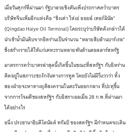
เมื่อวันศุกร์ที่ผ่านมา รัฐบาลวอชิงตันเพิ่งประกาศคว่ำบาตร
บริษัทจีนเพิ่มอีกแห่งคือ “ชิงเต่า ไห่เย่ ออยล์ เทอร์มินัล”
(Qingdao Haiye Oil Terminal) โดยระบุว่าบริษัทดังกล่าวได้
นำเข้าน้ำมันดิบจากอิหร่านเป็นจำนวน “หลายสิบล้านบาร์เรล”
ซึ่งสร้างรายได้ให้แก่เตหะรานหลายพันล้านดอลลาร์สหรัฐ
มาตรการคว่ำบาตรล่าสุดนี้เกิดขึ้นในขณะที่สหรัฐฯ กับอิหร่าน
ติดอยู่ในสภาวะชะงักงันทางการทูต โดยยังไม่มีวี่แววว่า ทั้ง
สองฝ่ายจะหาทางยุติสงครามในตะวันออกกลาง ที่ปะทุขึ้น
จากการโจมตีของสหรัฐฯ กับอิสราเอลเมื่อ 28 ก.พ.ที่ผ่านมา
ได้อย่างไร
อนึ่ง ประธานาธิบดีโดนัลด์ ทรัมป์ ของสหรัฐฯ มีกำหนดจะเดิน