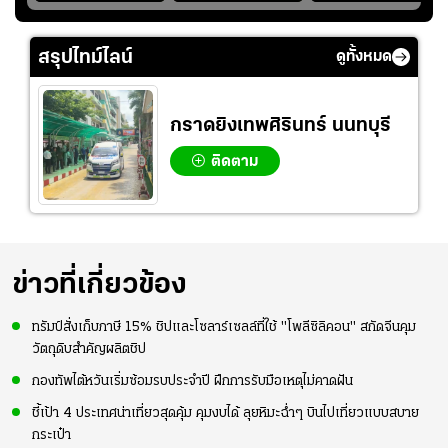
!
ฟิลิปปินส์ 3-0! "บุ๋ม
ชาติไทย หวังใช้ 2
เข้ามาเชียร์สาวไทย
บิ๋ม" คืนสนามสุดปัง
เกมที่เหลือ ปรับจู
อย่างคึกคัก เพื่อให้
#วอลเลย์บอลชาย
นระบบทีมก่อนลุยชิง
กำลังใจ ก่อนที่สาว
สรุปไทม์ไลน์
ดูทั้งหมด
ทีมชาติไทย
แชมป์เอเชีย
ไทยจะคว้าชัย
กราดยิงเทพศิรินทร์ นนทบุรี
ติดตาม
ข่าวที่เกี่ยวข้อง
ทรัมป์สั่งเก็บภาษี 15% ชิปและโซลาร์เซลล์ที่ใช้ "โพลีซิลิคอน" สกัดจีนคุม
วัตถุดิบสำคัญผลิตชิป
กองทัพไต้หวันเริ่มซ้อมรบประจำปี ฝึกการรับมือเหตุไม่คาดฝัน
ชี้เป้า 4 ประเทศน่าเที่ยวสุดคุ้ม คุมงบได้ ลุยหิมะฉ่ำๆ บินไปเที่ยวแบบสบาย
กระเป๋า