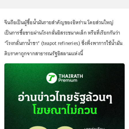
จีนถือเป็นผู้ซื้อน้ำมันรายสำคัญของอิหร่าน โดยส่วนใหญ่
เป็นการซื้อขายผ่านโรงกลั่นอิสระขนาดเล็ก หรือที่เรียกกันว่า
“โรงกลั่นกาน้ำชา” (teapot refineries) ซึ่งพึ่งพาการใช้น้ำมัน
ดิบราคาถูกจากสาธารณรัฐอิสลามแห่งนี้