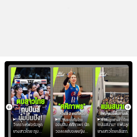
...
02:34
00:55
00:36
ขิน
วิเคราะห์ฟอร์มลูก
ออมสิน ศศิภาพร นัก
แน่นสนาม! แฟนลูก
วัน
ยางสาวไทย ทุบ
วอลเลย์บอลหญิงทีม
ยางสาวไทยเดินทาง