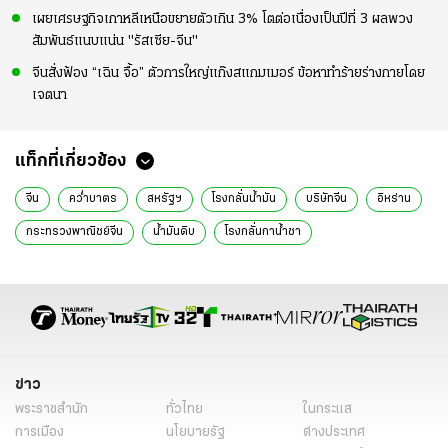
เผยเศรษฐกิจเกาหลีเหนือขยายตัวเกิน 3% โตต่อเนื่องเป็นปีที่ 3 ผลพวง
สัมพันธ์แนบแน่น "รัสเซีย-จีน"
จีนสั่งฟ้อง “เฉิน จื้อ” ตัวการใหญ่แก๊งสแกมเมอร์ ข้อหาทำร้ายร่างกายโดย
เจตนา
แท็กที่เกี่ยวข้อง
จีน
คว่ำบาตร
สหรัฐฯ
โรงกลั่นน้ำมัน
บริษัทจีน
อิหร่าน
กระทรวงพาณิชย์จีน
น้ำมันดิบ
โรงกลั่นกาน้ำชา
การค้าระหว่างประเทศ
สี จิ้นผิง
โดนัลด์ ทรัมป์
ข่าวต่างประเทศ
ข่าวต่างประเทศ ไทยรัฐ
ข่าวต่างประเทศ ไทยรัฐออนไลน์
เรื่องเด่น
ข่าววันนี้
ข่าว
พระราชสำนัก
ทั่วไทย
ในกระแส
การเมือง
นโยบายรัฐ
ต่างประเทศ