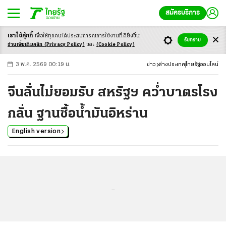
สมัครบริการ
เราใช้คุ้กกี้
เพื่อให้ทุกคนได้ประสบ
การณ์การใช้งานที่ดียิ่งขึ้น
+
ก
ก
-ก
รับทราบ
อ่านเพิ่มเติมคลิก
(Privacy Policy)
และ
(Cookie Policy)
3 พ.ค. 2569 00:19 น.
ข่าว
ต่างประเทศ
ไทยรัฐออนไลน์
จีนลั่นไม่ยอมรับ สหรัฐฯ คว่ำบาตรโรง
กลั่น ฐานซื้อน้ำมันอิหร่าน
English version
...