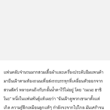
แฟนคลับจำนวนมากสวมเสื้อผ้าและเครื่องประดับธีมแพนด้า
มายืนเฝ้าตามท้องถนนเพื่อส่งรถบรรทุกที่เคลื่อนตัวออกจาก
สวนสัตว์ หลายคนถึงกับกลั้นน้ำตาไว้ไม่อยู่ โดย "เนเนะ ฮาชิ
โนะ" หนึ่งในแฟนพันธุ์แท้เผยว่า "ฉันเฝ้าดูพวกเขามาตั้งแต่
เกิด ความรู้สึกเหมือนลูกแท้ๆ กำลังจะจากไปไกล มันเศร้าจน