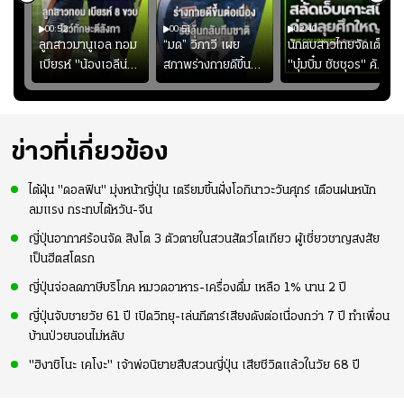
00:52
00:51
02:40
ชนะ
ลูกสาวมานูเอล ทอม
“มด” วิภาวี เผย
นักตบสาวไทยจัดเต็ม
ง
เบียรห์ "น้องเอลีน่า"
สภาพร่างกายดีขึ้น
"บุ๋มบิ๋ม ชัชชุอร" คัม
วัย 8 ขวบ โชว์ตี
อย่างต่อเนื่อง พร้อม
แบ็ก ศึก" SEA V
ลังกาสุดพริ้ว
พยายามลงสนามให้
CUP 2026" เลก
มากขึ้น เพื่อเรียก
สอง!!
ความมั่นใจ
ข่าวที่เกี่ยวข้อง
ไต้ฝุ่น "ดอลฟิน" มุ่งหน้าญี่ปุ่น เตรียมขึ้นฝั่งโอกินาวะวันศุกร์ เตือนฝนหนัก
ลมแรง กระทบไต้หวัน-จีน
ญี่ปุ่นอากาศร้อนจัด สิงโต 3 ตัวตายในสวนสัตว์โตเกียว ผู้เชี่ยวชาญสงสัย
เป็นฮีตสโตรก
ญี่ปุ่นจ่อลดภาษีบริโภค หมวดอาหาร-เครื่องดื่ม เหลือ 1% นาน 2 ปี
ญี่ปุ่นจับชายวัย 61 ปี เปิดวิทยุ-เล่นกีตาร์เสียงดังต่อเนื่องกว่า 7 ปี ทำเพื่อน
บ้านป่วยนอนไม่หลับ
"ฮิงาชิโนะ เคโงะ" เจ้าพ่อนิยายสืบสวนญี่ปุ่น เสียชีวิตแล้วในวัย 68 ปี