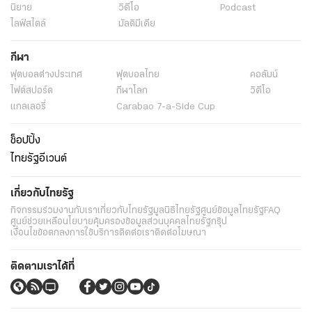
นิยาย
วิดีโอ
Podcast
ไลฟ์สไตล์
มัลติมีเดีย
กีฬา
ฟุตบอลต่่างประเทศ
ฟุตบอลไทย
คอลัมน์
ไฟต์สปอร์ต
กีฬาโลก
วิดีโอ
แกลเลอรี่
Carabao 7-a-Side Cup
ช็อปปิ้ง
ไทยรัฐอีเวนต์
เกี่ยวกับไทยรัฐ
กิจกรรม
ร่วมงานกับเรา
เกี่ยวกับไทยรัฐ
มูลนิธิไทยรัฐ
ศูนย์ข้อมูลไทยรัฐ
FAQ
ศูนย์ช่วยเหลือ
นโยบายคุ้มครองข้อมูลส่วนบุคคลไทยรัฐกรุ๊ป
เงื่อนไขข้อตกลงการใช้บริการ
ติดต่อเรา
ติดต่อโฆษณา
ติดตามเราได้ที่