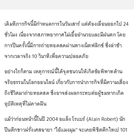
เดิมทีภารกิจนี้มีกำหนดการในวันเสาร์ แต่ต้องเลื่อนออกไป 24
ชั่วโมง เนื่องจากสภาพอากาศไม่เอื้ออำนวยและมีฝนตก โดย
การปีนครั้งนี้มีการถ่ายทอดสดผ่านทางเน็ตฟลิกซ์ ซึ่งล่าช้า
จากเวลาจริง 10 วินาทีเพื่อความปลอดภัย
อย่างไรก็ตาม เหตุการณ์นี้ได้จุดชนวนให้เกิดข้อพิพาทด้าน
จริยธรรมในโลกออนไลน์ เกี่ยวกับการนำภารกิจที่มีความเสี่ยง
ถึงชีวิตมาถ่ายทอดสด ซึ่งอาจส่งผลกระทบต่อผู้ชมหากเกิด
อุบัติเหตุที่ไม่คาดฝัน
แม้ว่าก่อนหน้านี้ในปี 2004 อแล็ง โรแบร์ (Alain Robert) นัก
ปีนตึกชาวฝรั่งเศสฉายา "ไอ้แมงมุม" จะเคยพิชิตตึกไทเป 101