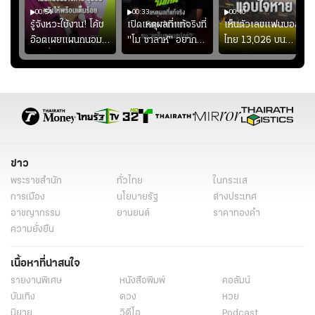
00:54
00:33
00:40
ร
รู้จังหวะใช้งาน! โค้ช
เปิดเหตุผลที่แท้จริงที่
เห็นตัวเลขแฟนบอล
อ๊อตเผยแผนถนอม
"โม ซาลาห์" อยาก
ไทย 13,026 บน
ึ้น
“บุ๋มบิ๋ม” เพื่อรักษา
ย้ายซบ "แทร็บซอนส
สกอร์บอร์ดแล้วแอบ
ย
ร่างกายให้พร้อมที่สุด
ปอร์"
ใจหาย น้อยกว่านัดที่
ที่
แล้วเจอมาเลเซียตั้ง
อย่างเห็นได้ชัด
ข่าว
พระราชสำนัก
ทั่วไทย
ในกระแส
การเมือง
นโยบายรัฐ
ต่างประเทศ
อาชญากรรม
ยานยนต์
ราคาทองคำ
ความยั่งยืน
เนื้อหาที่น่าสนใจ
รายงานพิเศษ
หนังสือพิมพ์
คอลัมน์
บันเทิง
ดวง
หวย
นิยาย
วิดีโอ
Podcast