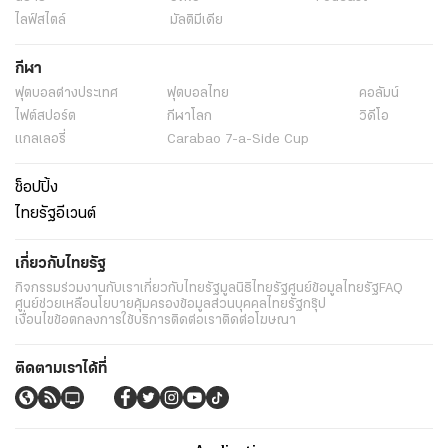
ไลฟ์สไตล์
มัลติมีเดีย
กีฬา
ฟุตบอลต่่างประเทศ
ฟุตบอลไทย
คอลัมน์
ไฟต์สปอร์ต
กีฬาโลก
วิดีโอ
แกลเลอรี่
Carabao 7-a-Side Cup
ช็อปปิ้ง
ไทยรัฐอีเวนต์
เกี่ยวกับไทยรัฐ
กิจกรรม
ร่วมงานกับเรา
เกี่ยวกับไทยรัฐ
มูลนิธิไทยรัฐ
ศูนย์ข้อมูลไทยรัฐ
FAQ
ศูนย์ช่วยเหลือ
นโยบายคุ้มครองข้อมูลส่วนบุคคลไทยรัฐกรุ๊ป
เงื่อนไขข้อตกลงการใช้บริการ
ติดต่อเรา
ติดต่อโฆษณา
ติดตามเราได้ที่