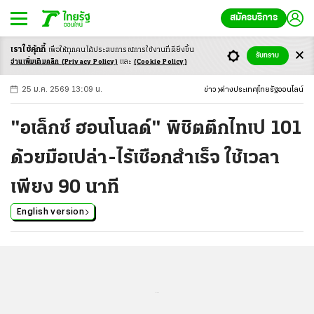
สมัครบริการ
เราใช้คุ้กกี้
เพื่อให้ทุกคนได้ประสบ
การณ์การใช้งานที่ดียิ่งขึ้น
+
ก
ก
-ก
รับทราบ
อ่านเพิ่มเติมคลิก
(Privacy Policy)
และ
(Cookie Policy)
25 ม.ค. 2569 13:09 น.
ข่าว
ต่างประเทศ
ไทยรัฐออนไลน์
"อเล็กซ์ ฮอนโนลด์" พิชิตตึกไทเป 101
ด้วยมือเปล่า-ไร้เชือกสำเร็จ ใช้เวลา
เพียง 90 นาที
English version
...