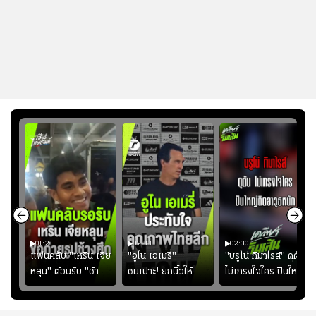
01:21
02:33
02:30
ไน
แฟนคลับ "เหริน เจีย
"อูไน เอเมรี่"
"บรูโน่ กิมาไรส์" ดุดัน
ง
หลุน" ต้อนรับ "ช้าง
ชมเปาะ! ยกนิ้วให้
ไม่เกรงใจใคร ปืนใหญ่
ัง
ศึก" กลับบ้าน
แท็กติกบีจี แฮปปี้
เสิรมอาวุธหนัก
ธุ์
สุดๆ กับการเยือนไทย