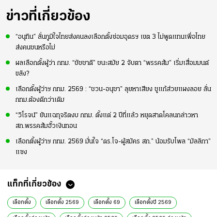
ปี
ข่าวที่เกี่ยวข้อง
“อนุทิน” ลั่นภูมิใจไทยส่งคนลงเลือกตั้งซ่อมอุดรฯ เขต 3 ไม่พูดแทนเพื่อไทย
ส่งคนชนหรือไม่
ผลเลือกตั้งผู้ว่า กทม. “ชัชชาติ” ชนะสมัย 2 จับตา “พรรคส้ม” เริ่มเสื่อมมนต์
ขลัง?
เลือกตั้งผู้ว่าฯ กทม. 2569 : “ชวน-อนุชา” ลุยหาเสียง ชูแก้ส่วยแผงลอย ลั่น
กทม.ต้องดีกว่าเดิม
“วิโรจน์” ยันแฉทุจริตงบ กทม. ตั้งแต่ 2 ปีที่แล้ว หยุดสาดโคลนกล่าวหา
สก.พรรคส้มฮั้วเงินทอน
เลือกตั้งผู้ว่าฯ กทม. 2569 มั่นใจ “ดร.โจ-ผู้สมัคร สก.” น้อมรับโพล “มัลลิกา”
แซง
แท็กที่เกี่ยวข้อง
เลือกตั้ง
เลือกตั้ง 2569
เลือกตั้ง 69
เลือกตั้งปี 2569