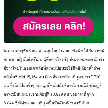
โดย นายนฤชัย นินนาท กงสุลใหญ่ ณ นครซิดนีย์ ให้สัมภาษณ์
กับนาย ณัฐพันธ์ ตรีเมฆ ผู้สื่อข่าวไทยรัฐ ประจำออสเตรเลียว่า
มีชาวไทยในออสเตรเลียที่ลงทะเบียนขอใช้สิทธิเลือกตั้งล่วง
หน้าในซิดนีย์ 15,164 คน มีคนที่จะมาเลือกที่คูหา ราว 7,700
คน ซึ่งนับเป็นครึ่งๆ กับกลุ่มที่จะใช้สิทธิทางไปรษณีย์ ส่วนผู้ที่
ลงทะเบียนลงประชามติอยู่ที่ 10,829 คน ขอมาลงที่คูหา
5,844 ซึ่งมีจำนวนมากที่สุดเป็นอันดับหนึ่งของทั่วโลก