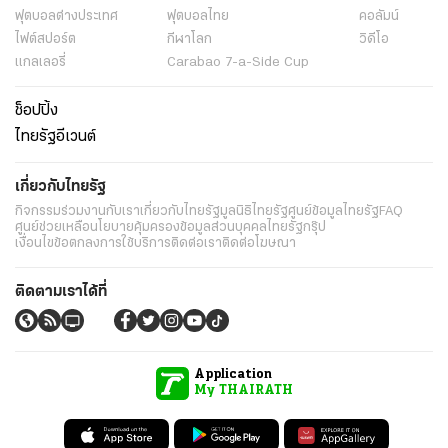
ฟุตบอลต่่างประเทศ
ฟุตบอลไทย
คอลัมน์
ไฟต์สปอร์ต
กีฬาโลก
วิดีโอ
แกลเลอรี่
Carabao 7-a-Side Cup
ช็อปปิ้ง
ไทยรัฐอีเวนต์
เกี่ยวกับไทยรัฐ
กิจกรรม
ร่วมงานกับเรา
เกี่ยวกับไทยรัฐ
มูลนิธิไทยรัฐ
ศูนย์ข้อมูลไทยรัฐ
FAQ
ศูนย์ช่วยเหลือ
นโยบายคุ้มครองข้อมูลส่วนบุคคลไทยรัฐกรุ๊ป
เงื่อนไขข้อตกลงการใช้บริการ
ติดต่อเรา
ติดต่อโฆษณา
ติดตามเราได้ที่
Application
My THAIRATH