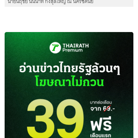
นายนฤชัย นินนาท กงสุลใหญ่ ณ นครซิดนีย์