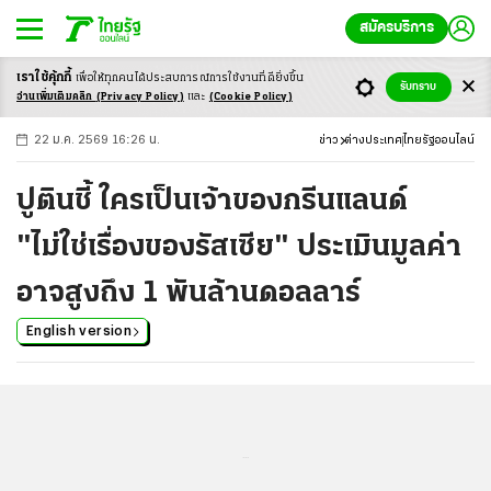
สมัครบริการ
เราใช้คุ้กกี้
เพื่อให้ทุกคนได้ประสบ
การณ์การใช้งานที่ดียิ่งขึ้น
+
ก
ก
-ก
รับทราบ
อ่านเพิ่มเติมคลิก
(Privacy Policy)
และ
(Cookie Policy)
22 ม.ค. 2569 16:26 น.
ข่าว
ต่างประเทศ
ไทยรัฐออนไลน์
ปูตินชี้ ใครเป็นเจ้าของกรีนแลนด์
"ไม่ใช่เรื่องของรัสเซีย" ประเมินมูลค่า
อาจสูงถึง 1 พันล้านดอลลาร์
English version
...