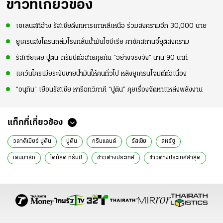
ความมั่นใจ
ข่าวที่เกี่ยวข้อง
เซเลนสกีอ้าง รัสเซียดึงทหารเกาหลีเหนือ ร่วมสงครามอีก 30,000 นาย
ยูเครนส่งโดรนถล่มโรงกลั่นน้ำมันไซบีเรีย คาซัคสถานจี้ยุติสงคราม
รัสเซียเผย ปูติน-ทรัมป์ต่อสายคุยกัน “อย่างจริงจัง” นาน 90 นาที
แคว้นไครเมียระงับขายน้ำมันให้คนทั่วไป หลังยูเครนโจมตีต่อเนื่อง
“อนุทิน” เยือนรัสเซีย หารือทวิภาคี “ปูติน” คุยเรื่องจัดหาแหล่งพลังงาน
แท็กที่เกี่ยวข้อง
วลาดิเมียร์ ปูติน
ปูติน
กรีนแลนด์
รัสเซีย
สหรัฐ
เดนมาร์ก
โดนัลด์ ทรัมป์
ข่าวต่างประเทศ
ข่าวต่างประเทศล่าสุด
ข่าวต่างประเทศวันนี้
ต่างประเทศ
ข่าวรอบโลก
ข่าวรอบโลกวันนี้
ข่าวต่างประเทศออนไลน์
ข่าวต่างประเทศไทยรัฐ
ข่าวต่างประเทศ ไทยรัฐออนไลน์
ข่าววันนี้
ข่าววันนี้ล่าสุด