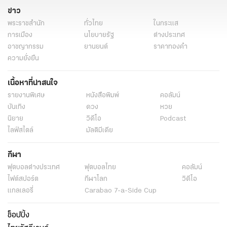
ข่าว
พระราชสำนัก
ทั่วไทย
ในกระแส
การเมือง
นโยบายรัฐ
ต่างประเทศ
อาชญากรรม
ยานยนต์
ราคาทองคำ
ความยั่งยืน
เนื้อหาที่น่าสนใจ
รายงานพิเศษ
หนังสือพิมพ์
คอลัมน์
บันเทิง
ดวง
หวย
นิยาย
วิดีโอ
Podcast
ไลฟ์สไตล์
มัลติมีเดีย
กีฬา
ฟุตบอลต่่างประเทศ
ฟุตบอลไทย
คอลัมน์
ไฟต์สปอร์ต
กีฬาโลก
วิดีโอ
แกลเลอรี่
Carabao 7-a-Side Cup
ช็อปปิ้ง