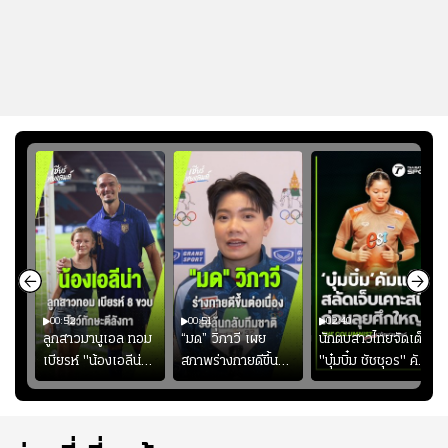
00:52
00:51
02:40
ชนะ
ลูกสาวมานูเอล ทอม
“มด” วิภาวี เผย
นักตบสาวไทยจัดเต็ม
ง
เบียรห์ "น้องเอลีน่า"
สภาพร่างกายดีขึ้น
"บุ๋มบิ๋ม ชัชชุอร" คัม
วัย 8 ขวบ โชว์ตี
อย่างต่อเนื่อง พร้อม
แบ็ก ศึก" SEA V
ลังกาสุดพริ้ว
พยายามลงสนามให้
CUP 2026" เลก
มากขึ้น เพื่อเรียก
สอง!!