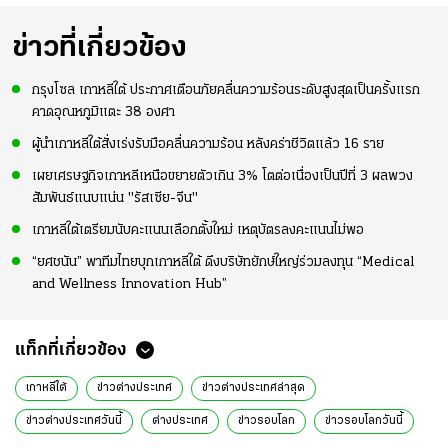
ข่าวที่เกี่ยวข้อง
กรุงโซล เกาหลีใต้ ประกาศเตือนภัยคลื่นความร้อนระดับสูงสุดเป็นครั้งแรก
คาดอุณหภูมิแตะ 38 องศา
ผู้นำเกาหลีใต้สั่งเร่งรับมือคลื่นความร้อน หลังคร่าชีวิตแล้ว 16 ราย
เผยเศรษฐกิจเกาหลีเหนือขยายตัวเกิน 3% โตต่อเนื่องเป็นปีที่ 3 ผลพวง
สัมพันธ์แนบแน่น "รัสเซีย-จีน"
เกาหลีใต้เตรียมนับคะแนนเลือกตั้งใหม่ เหตุบัตรลงคะแนนไม่พอ
“ยศชนัน” พาทีมไทยบุกเกาหลีใต้ ดึงบริษัทยักษ์ใหญ่ร่วมลงทุน “Medical
and Wellness Innovation Hub”
แท็กที่เกี่ยวข้อง
เกาหลีใต้
ข่าวต่างประเทศ
ข่าวต่างประเทศล่าสุด
ข่าวต่างประเทศวันนี้
ต่างประเทศ
ข่าวรอบโลก
ข่าวรอบโลกวันนี้