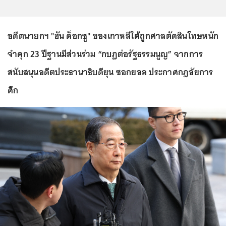
อดีตนายกฯ "ฮัน ด็อกซู" ของเกาหลีใต้ถูกศาลตัดสินโทษหนัก
จำคุก 23 ปีฐานมีส่วนร่วม “กบฏต่อรัฐธรรมนูญ” จากการ
สนับสนุนอดีตประธานาธิบดียุน ซอกยอล ประกาศกฎอัยการ
ศึก