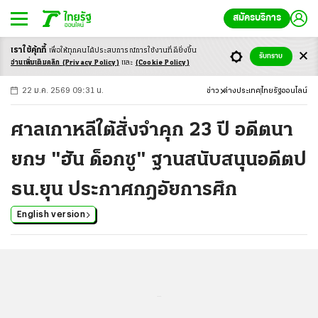
สมัครบริการ
เราใช้คุ้กกี้
เพื่อให้ทุกคนได้ประสบ
การณ์การใช้งานที่ดียิ่งขึ้น
+
ก
ก
-ก
รับทราบ
อ่านเพิ่มเติมคลิก
(Privacy Policy)
และ
(Cookie Policy)
22 ม.ค. 2569 09:31 น.
ข่าว
ต่างประเทศ
ไทยรัฐออนไลน์
ศาลเกาหลีใต้สั่งจำคุก 23 ปี อดีตนา
ยกฯ "ฮัน ด็อกซู" ฐานสนับสนุนอดีตป
ธน.ยุน ประกาศกฎอัยการศึก
English version
...