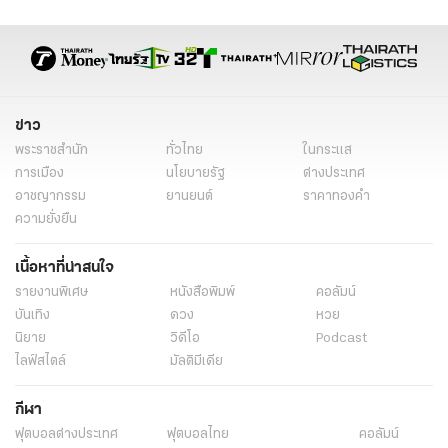
ข่าวต่างประเทศเศรษฐกิจ
ข่าวการเมืองต่างประเทศ
ข่าวต่างประเทศออนไลน์
ข่าว
พระราชสำนัก
ทั่วไทย
ในกระแส
การเมือง
นโยบายรัฐ
ต่างประเทศ
อาชญากรรม
ยานยนต์
ราคาทองคำ
ความยั่งยืน
เนื้อหาที่น่าสนใจ
รายงานพิเศษ
หนังสือพิมพ์
คอลัมน์
บันเทิง
ดวง
หวย
นิยาย
วิดีโอ
Podcast
ไลฟ์สไตล์
มัลติมีเดีย
กีฬา
ฟุตบอลต่่างประเทศ
ฟุตบอลไทย
คอลัมน์