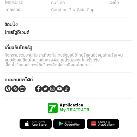
ไฟต์สปอร์ต
กีฬาโลก
วิดีโอ
แกลเลอรี่
Carabao 7-a-Side Cup
ช็อปปิ้ง
ไทยรัฐอีเวนต์
เกี่ยวกับไทยรัฐ
กิจกรรม
ร่วมงานกับเรา
เกี่ยวกับไทยรัฐ
มูลนิธิไทยรัฐ
ศูนย์ข้อมูลไทยรัฐ
FAQ
ศูนย์ช่วยเหลือ
นโยบายคุ้มครองข้อมูลส่วนบุคคลไทยรัฐกรุ๊ป
เงื่อนไขข้อตกลงการใช้บริการ
ติดต่อเรา
ติดต่อโฆษณา
ติดตามเราได้ที่
Application
My THAIRATH