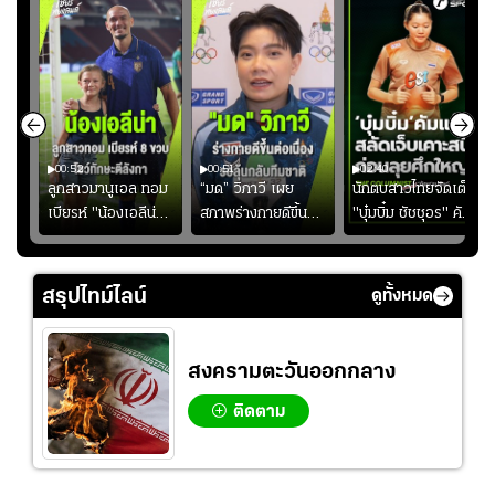
00:52
00:51
02:40
ชนะ
ลูกสาวมานูเอล ทอม
“มด” วิภาวี เผย
นักตบสาวไทยจัดเต็ม
ง
เบียรห์ "น้องเอลีน่า"
สภาพร่างกายดีขึ้น
"บุ๋มบิ๋ม ชัชชุอร" คัม
วัย 8 ขวบ โชว์ตี
อย่างต่อเนื่อง พร้อม
แบ็ก ศึก" SEA V
ลังกาสุดพริ้ว
พยายามลงสนามให้
CUP 2026" เลก
มากขึ้น เพื่อเรียก
สอง!!
สรุปไทม์ไลน์
ดูทั้งหมด
ความมั่นใจ
สงครามตะวันออกกลาง
ติดตาม