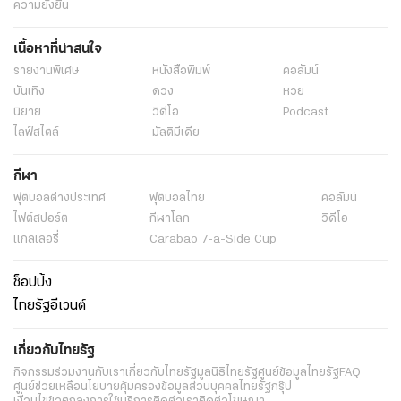
ความยั่งยืน
เนื้อหาที่น่าสนใจ
รายงานพิเศษ
หนังสือพิมพ์
คอลัมน์
บันเทิง
ดวง
หวย
นิยาย
วิดีโอ
Podcast
ไลฟ์สไตล์
มัลติมีเดีย
กีฬา
ฟุตบอลต่่างประเทศ
ฟุตบอลไทย
คอลัมน์
ไฟต์สปอร์ต
กีฬาโลก
วิดีโอ
แกลเลอรี่
Carabao 7-a-Side Cup
ช็อปปิ้ง
ไทยรัฐอีเวนต์
เกี่ยวกับไทยรัฐ
กิจกรรม
ร่วมงานกับเรา
เกี่ยวกับไทยรัฐ
มูลนิธิไทยรัฐ
ศูนย์ข้อมูลไทยรัฐ
FAQ
ศูนย์ช่วยเหลือ
นโยบายคุ้มครองข้อมูลส่วนบุคคลไทยรัฐกรุ๊ป