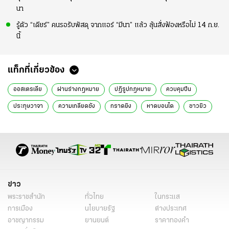
นา
รู้ตัว “เดียร์” คนรอรับพัสดุ จากแอร์ “มีนา” แล้ว ลุ้นสั่งฟ้องหรือไม่ 14 ก.ย.
นี้
แท็กที่เกี่ยวข้อง
ออสเตรเลีย
ผ่านร่างกฎหมาย
ปฏิรูปกฎหมาย
ควบคุมปืน
ประทุษวาจา
ความเกลียดชัง
กราดยิง
หาดบอนได
ชาวยิว
ข่าวต่างประเทศ
ข่าวต่างประเทศ ไทยรัฐ
ข่าวต่างประเทศ ไทยรัฐออนไลน์
เรื่องเด่น
ข่าววันนี้
ข่าว
พระราชสำนัก
ทั่วไทย
ในกระแส
การเมือง
นโยบายรัฐ
ต่างประเทศ
อาชญากรรม
ยานยนต์
ราคาทองคำ