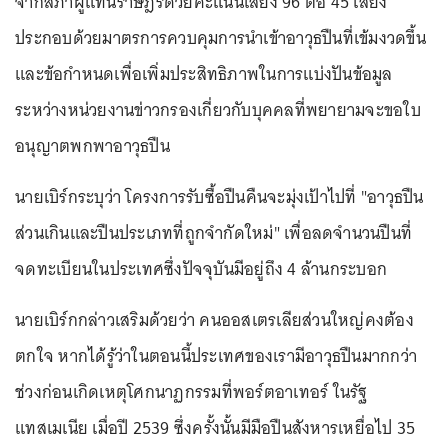
จากสภาผู้แทนราษฎรด้วยคะแนนเสียง 96 ต่อ 45 เสียง
ประกอบด้วยมาตรการควบคุมการนำเข้าอาวุธปืนที่เข้มงวดขึ้น
และข้อกำหนดเพื่อเพิ่มประสิทธิภาพในการแบ่งปันข้อมูล
ระหว่างหน่วยงานข่าวกรองเกี่ยวกับบุคคลที่พยายามจะขอใบ
อนุญาตพกพาอาวุธปืน
นายเบิร์กระบุว่า โครงการรับซื้อปืนคืนจะมุ่งเป้าไปที่ "อาวุธปืน
ส่วนเกินและปืนประเภทที่ถูกจำกัดใหม่" เพื่อลดจำนวนปืนที่
จดทะเบียนในประเทศซึ่งปัจจุบันมีอยู่ถึง 4 ล้านกระบอก
นายเบิร์กกล่าวเสริมด้วยว่า คนออสเตรเลียส่วนใหญ่คงต้อง
ตกใจ หากได้รู้ว่าในตอนนี้ประเทศของเรามีอาวุธปืนมากกว่า
ช่วงก่อนเกิดเหตุโศกนาฏกรรมที่พอร์ตอาเทอร์ ในรัฐ
แทสเมเนีย เมื่อปี 2539 ซึ่งครั้งนั้นมีมือปืนสังหารเหยื่อไป 35