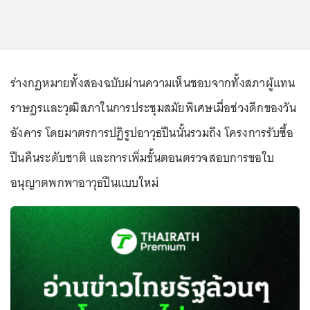
ร่างกฎหมายทั้งสองฉบับผ่านความเห็นชอบจากทั้งสภาผู้แทน
ราษฎรและวุฒิสภาในการประชุมสมัยพิเศษเมื่อช่วงดึกของวัน
อังคาร โดยมาตรการปฏิรูปอาวุธปืนนั้นรวมถึง โครงการรับซื้อ
ปืนคืนระดับชาติ และการเพิ่มขั้นตอนตรวจสอบการขอใบ
อนุญาตพกพาอาวุธปืนแบบใหม่