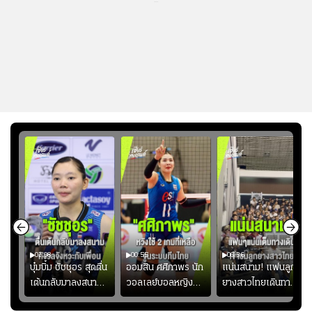
...
01:08
00:55
00:36
ก
บุ๋มบิ๋ม ชัชชุอร สุดตื่น
ออมสิน ศศิภาพร นัก
แน่นสนาม! แฟนลูก
เต้นกลับมาลงสนาม
วอลเลย์บอลหญิงทีม
ยางสาวไทยเดินทาง
ุ๋ม
ให้ทีมชาติ แอบกังวล
ชาติไทย หวังใช้ 2
เข้ามาเชียร์สาวไทย