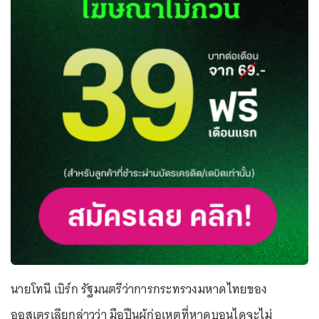
นายโทนี เบิร์ก รัฐมนตรีว่าการกระทรวงมหาดไทยของ
ออสเตรเลียกล่าวว่า มือปืนผู้ก่อเหตุที่หาดบอนไดจะไม่