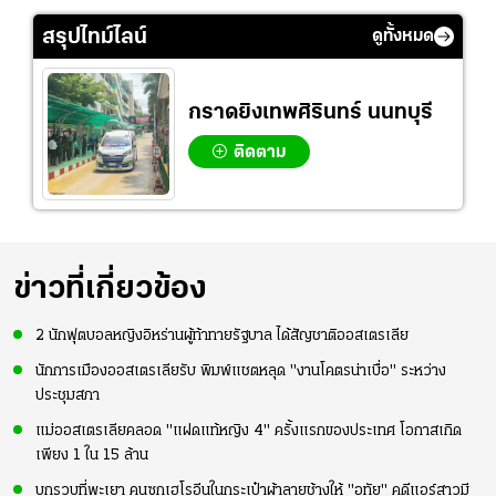
ัง
จังหวะไม่เข้ากับเพื่อน
เกมที่เหลือ ปรับจู
อย่างคึกคัก เพื่อให้
ย
นระบบทีมก่อนลุยชิง
กำลังใจ ก่อนที่สาว
สรุปไทม์ไลน์
ดูทั้งหมด
แชมป์เอเชีย
ไทยจะคว้าชัย
กราดยิงเทพศิรินทร์ นนทบุรี
ติดตาม
ข่าวที่เกี่ยวข้อง
2 นักฟุตบอลหญิงอิหร่านผู้ท้าทายรัฐบาล ได้สัญชาติออสเตรเลีย
นักการเมืองออสเตรเลียรับ พิมพ์แชตหลุด "งานโคตรน่าเบื่อ" ระหว่าง
ประชุมสภา
แม่ออสเตรเลียคลอด "แฝดแท้หญิง 4" ครั้งแรกของประเทศ โอกาสเกิด
เพียง 1 ใน 15 ล้าน
บุกรวบที่พะเยา คนซุกเฮโรอีนในกระเป๋าผ้าลายช้างให้ "อุทัย" คดีแอร์สาวมี