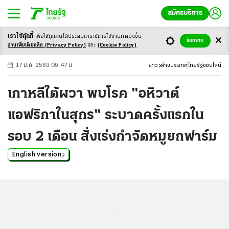
สมัครบริการ
เราใช้คุ้กกี้
เพื่อให้ทุกคนได้ประสบ
การณ์การใช้งานที่ดียิ่งขึ้น
+
ก
ก
-ก
รับทราบ
อ่านเพิ่มเติมคลิก
(Privacy Policy)
และ
(Cookie Policy)
17 ม.ค. 2569 09:47 น.
ข่าว
ต่างประเทศ
ไทยรัฐออนไลน์
เกาหลีใต้ผวา พบโรค "อหิวาต์
แอฟริกาในสุกร" ระบาดครั้งแรกใน
รอบ 2 เดือน สั่งเร่งกำจัดหมูยกฟาร์ม
English version
...