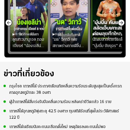
00:52
00:51
02:40
ชนะ
ลูกสาวมานูเอล ทอม
“มด” วิภาวี เผย
นักตบสาวไทยจัดเต็ม
ง
เบียรห์ "น้องเอลีน่า"
สภาพร่างกายดีขึ้น
"บุ๋มบิ๋ม ชัชชุอร" คัม
วัย 8 ขวบ โชว์ตี
อย่างต่อเนื่อง พร้อม
แบ็ก ศึก" SEA V
ลังกาสุดพริ้ว
พยายามลงสนามให้
CUP 2026" เลก
มากขึ้น เพื่อเรียก
สอง!!
ความมั่นใจ
ข่าวที่เกี่ยวข้อง
กรุงโซล เกาหลีใต้ ประกาศเตือนภัยคลื่นความร้อนระดับสูงสุดเป็นครั้งแรก
คาดอุณหภูมิแตะ 38 องศา
ผู้นำเกาหลีใต้สั่งเร่งรับมือคลื่นความร้อน หลังคร่าชีวิตแล้ว 16 ราย
เกาหลีใต้อุณหภูมิพุ่งทะลุ 42.5 องศาฯ ทุบสถิติร้อนที่สุดในประวัติศาสตร์
122 ปี
เกาหลีใต้เตรียมนับคะแนนเลือกตั้งใหม่ เหตุบัตรลงคะแนนไม่พอ