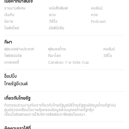
เนื้อหาที่น่าสนใจ
รายงานพิเศษ
หนังสือพิมพ์
คอลัมน์
บันเทิง
ดวง
หวย
นิยาย
วิดีโอ
Podcast
ไลฟ์สไตล์
มัลติมีเดีย
กีฬา
ฟุตบอลต่่างประเทศ
ฟุตบอลไทย
คอลัมน์
ไฟต์สปอร์ต
กีฬาโลก
วิดีโอ
แกลเลอรี่
Carabao 7-a-Side Cup
ช็อปปิ้ง
ไทยรัฐอีเวนต์
เกี่ยวกับไทยรัฐ
กิจกรรม
ร่วมงานกับเรา
เกี่ยวกับไทยรัฐ
มูลนิธิไทยรัฐ
ศูนย์ข้อมูลไทยรัฐ
FAQ
ศูนย์ช่วยเหลือ
นโยบายคุ้มครองข้อมูลส่วนบุคคลไทยรัฐกรุ๊ป
เงื่อนไขข้อตกลงการใช้บริการ
ติดต่อเรา
ติดต่อโฆษณา
ติดตามเราได้ที่