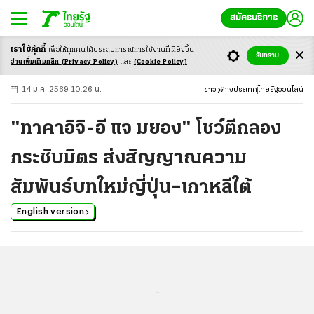
สมัครบริการ
เราใช้คุ้กกี้
เพื่อให้ทุกคนได้ประสบ
การณ์การใช้งานที่ดียิ่งขึ้น
+
ก
ก
-ก
รับทราบ
อ่านเพิ่มเติมคลิก
(Privacy Policy)
และ
(Cookie Policy)
14 ม.ค. 2569 10:26 น.
ข่าว
ต่างประเทศ
ไทยรัฐออนไลน์
"ทาคาอิจิ-อี แจ มยอง" โชว์ตีกลอง
กระชับมิตร ส่งสัญญาณความ
สัมพันธ์บทใหม่ญี่ปุ่น–เกาหลีใต้
English version
...