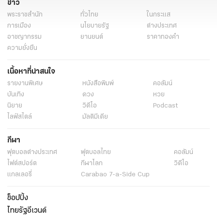
ข่าว
พระราชสำนัก
ทั่วไทย
ในกระแส
การเมือง
นโยบายรัฐ
ต่างประเทศ
อาชญากรรม
ยานยนต์
ราคาทองคำ
ความยั่งยืน
เนื้อหาที่น่าสนใจ
รายงานพิเศษ
หนังสือพิมพ์
คอลัมน์
บันเทิง
ดวง
หวย
นิยาย
วิดีโอ
Podcast
ไลฟ์สไตล์
มัลติมีเดีย
กีฬา
ฟุตบอลต่่างประเทศ
ฟุตบอลไทย
คอลัมน์
ไฟต์สปอร์ต
กีฬาโลก
วิดีโอ
แกลเลอรี่
Carabao 7-a-Side Cup
ช็อปปิ้ง
ไทยรัฐอีเวนต์