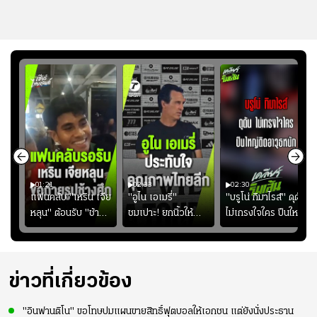
01:21
02:33
02:30
ไน
แฟนคลับ "เหริน เจีย
"อูไน เอเมรี่"
"บรูโน่ กิมาไรส์" ดุดัน
ง
หลุน" ต้อนรับ "ช้าง
ชมเปาะ! ยกนิ้วให้
ไม่เกรงใจใคร ปืนใหญ่
ัง
ศึก" กลับบ้าน
แท็กติกบีจี แฮปปี้
เสิรมอาวุธหนัก
ธุ์
สุดๆ กับการเยือนไทย
ปี
ข่าวที่เกี่ยวข้อง
"อินฟานติโน" ขอโทษปมแผนขายสิทธิ์ฟุตบอลให้เอกชน แต่ยังนั่งประธาน