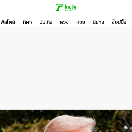
ลฟ์สไตล์
กีฬา
บันเทิง
ดวง
หวย
นิยาย
ช็อปปิ้ง