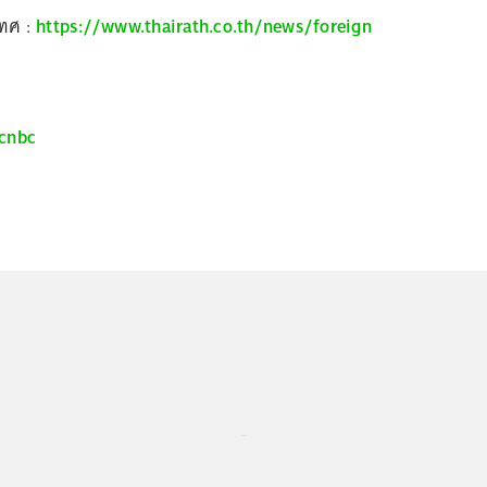
เทศ :
https://www.thairath.co.th/news/foreign
cnbc
...