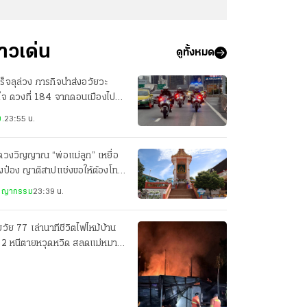
่าวเด่น
ดูทั้งหมด
ร็จลุล่วง ภารกิจนำส่งอวัยวะ
ใจ ดวงที่ 184 จากดอนเมืองไป
ศิริราช เพียง 22 นาที
.
23:55 น.
ดวงวิญญาณ “พ่อแม่ลูก” เหยื่อ
งป๋อง ญาติสาปแช่งขอให้ต้องโทษ
ะหาร
ชญากรรม
23:39 น.
วัย 77 เล่านาทีชีวิตไฟไหม้บ้าน
น 2 หนีตายหวุดหวิด สลดแม่หมา
อมลูกน้อยดับ 7 ตัว