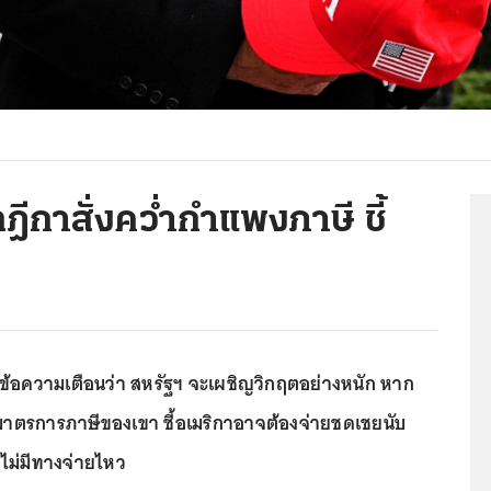
ลฎีกาสั่งคว่ำกำแพงภาษี ชี้
ต์ข้อความเตือนว่า สหรัฐฯ จะเผชิญวิกฤตอย่างหนัก หาก
มาตรการภาษีของเขา ชี้อเมริกาอาจต้องจ่ายชดเชยนับ
งไม่มีทางจ่ายไหว