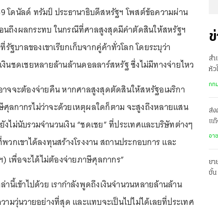
2569 โดนัลด์ ทรัมป์ ประธานาธิบดีสหรัฐฯ โพสต์ข้อความผ่าน
ตือนถึงผลกระทบ ในกรณีที่ศาลสูงสุดมีคำตัดสินให้สหรัฐฯ
ข
่รัฐบาลของเขาเรียกเก็บจากคู่ค้าทั่วโลก โดยระบุว่า
สำเ
เงินชดเชยหลายล้านล้านดอลลาร์สหรัฐ ซึ่งไม่มีทางจ่ายไหว
หัว
รพ.
กทม
ราอาจจะต้องจ่ายคืน หากศาลสูงสุดตัดสินให้สหรัฐอเมริกา
ษีศุลกากรไม่ว่าจะด้วยเหตุผลใดก็ตาม จะสูงถึงหลายแสน
ส่ง
นยังไม่นับรวมจำนวนเงิน “ชดเชย” ที่ประเทศและบริษัทต่างๆ
แก๊
ปร
อา
ที่พวกเขาได้ลงทุนสร้างโรงงาน สถานประกอบการ และ
ฐฯ) เพื่อจะได้ไม่ต้องจ่ายภาษีศุลกากร”
ยาย
ชั้
ล่านี้เข้าไปด้วย เรากำลังพูดถึงเงินจำนวนหลายล้านล้าน
พร้
วามวุ่นวายอย่างที่สุด และแทบจะเป็นไปไม่ได้เลยที่ประเทศ