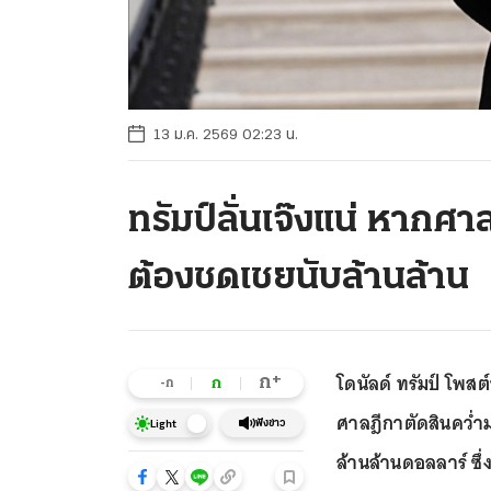
13 ม.ค. 2569 02:23 น.
ทรัมป์ลั่นเจ๊งแน่ หากศา
ต้องชดเชยนับล้านล้าน
โดนัลด์ ทรัมป์ โพส
+
ก
ก
-ก
ศาลฎีกาตัดสินคว่ำ
ฟังข่าว
Light
ล้านล้านดอลลาร์ ซึ่