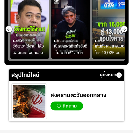
00:54
00:33
00:40
ร
รู้จังหวะใช้งาน! โค้ช
เปิดเหตุผลที่แท้จริงที่
เห็นตัวเลขแฟนบอล
อ๊อตเผยแผนถนอม
"โม ซาลาห์" อยาก
ไทย 13,026 บน
ึ้น
“บุ๋มบิ๋ม” เพื่อรักษา
ย้ายซบ "แทร็บซอนส
สกอร์บอร์ดแล้วแอบ
ย
ร่างกายให้พร้อมที่สุด
ปอร์"
ใจหาย น้อยกว่านัดที่
ที่
แล้วเจอมาเลเซียตั้ง
สรุปไทม์ไลน์
ดูทั้งหมด
อย่างเห็นได้ชัด
สงครามตะวันออกกลาง
ติดตาม