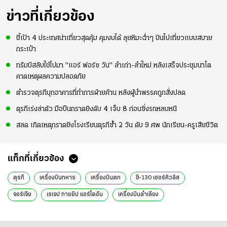
ข่าวที่เกี่ยวข้อง
ชี้เป้า 4 ประเทศน่าเที่ยวสุดคุ้ม คุมงบได้ ลุยหิมะฉ่ำๆ บินไปเที่ยวแบบสบาย
กระเป๋า
ทรัมป์สลับใช้ไปมา "แอร์ ฟอร์ซ วัน" ลำเก่า-ลำใหม่ หลังเสร็จประชุมนาโต
คาดเหตุผลความปลอดภัย
ตำรวจตุรกีบุกอาคารที่ทำการฝ่ายค้าน หลังผู้นำพรรคถูกสั่งปลด
ตุรกีเร่งล่าตัว มือปืนกราดยิงดับ 4 เจ็บ 8 ก่อนซิ่งรถหลบหนี
สลด เกิดเหตุกราดยิงโรงเรียนตุรกีซ้ำ 2 วัน ดับ 9 ศพ นักเรียน-ครูเสียชีวิต
แท็กที่เกี่ยวข้อง
ตุรกี
เครื่องบินทหาร
เครื่องบินตก
ซี-130 เฮอร์คิวลิส
จอร์เจีย
เรเจป ทายยิป แอร์โดอัน
เครื่องบินลำเลียง
ข่าวต่างประเทศ
ข่าวต่างประเทศล่าสุด
ข่าวต่างประเทศวันนี้