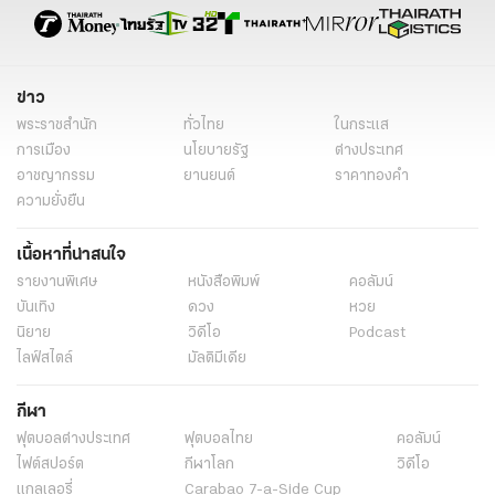
ต่างประเทศ
ข่าวรอบโลก
ข่าวรอบโลกวันนี้
ข่าวต่างประเทศออนไลน์
ข่าวต่างประเทศไทยรัฐ
ข่าวต่างประเทศ ไทยรัฐออนไลน์
ข่าววันนี้
ข่าววันนี้ล่าสุด
ข่าว
พระราชสำนัก
ทั่วไทย
ในกระแส
การเมือง
นโยบายรัฐ
ต่างประเทศ
อาชญากรรม
ยานยนต์
ราคาทองคำ
ความยั่งยืน
เนื้อหาที่น่าสนใจ
รายงานพิเศษ
หนังสือพิมพ์
คอลัมน์
บันเทิง
ดวง
หวย
นิยาย
วิดีโอ
Podcast
ไลฟ์สไตล์
มัลติมีเดีย
กีฬา
ฟุตบอลต่่างประเทศ
ฟุตบอลไทย
คอลัมน์
ไฟต์สปอร์ต
กีฬาโลก
วิดีโอ
แกลเลอรี่
Carabao 7-a-Side Cup