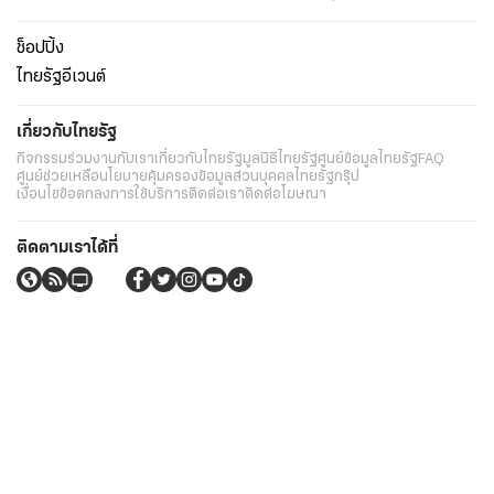
ช็อปปิ้ง
ไทยรัฐอีเวนต์
เกี่ยวกับไทยรัฐ
กิจกรรม
ร่วมงานกับเรา
เกี่ยวกับไทยรัฐ
มูลนิธิไทยรัฐ
ศูนย์ข้อมูลไทยรัฐ
FAQ
ศูนย์ช่วยเหลือ
นโยบายคุ้มครองข้อมูลส่วนบุคคลไทยรัฐกรุ๊ป
เงื่อนไขข้อตกลงการใช้บริการ
ติดต่อเรา
ติดต่อโฆษณา
ติดตามเราได้ที่
Application
My THAIRATH