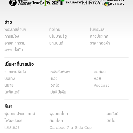
ข่าววันนี้
ข่าว
พระราชสำนัก
ทั่วไทย
ในกระแส
การเมือง
นโยบายรัฐ
ต่างประเทศ
อาชญากรรม
ยานยนต์
ราคาทองคำ
ความยั่งยืน
เนื้อหาที่น่าสนใจ
รายงานพิเศษ
หนังสือพิมพ์
คอลัมน์
บันเทิง
ดวง
หวย
นิยาย
วิดีโอ
Podcast
ไลฟ์สไตล์
มัลติมีเดีย
กีฬา
ฟุตบอลต่่างประเทศ
ฟุตบอลไทย
คอลัมน์
ไฟต์สปอร์ต
กีฬาโลก
วิดีโอ
แกลเลอรี่
Carabao 7-a-Side Cup