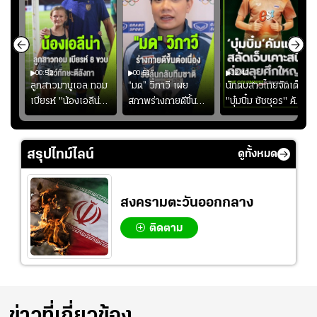
00:52
00:51
02:40
ชนะ
ลูกสาวมานูเอล ทอม
“มด” วิภาวี เผย
นักตบสาวไทยจัดเต็ม
ง
เบียรห์ "น้องเอลีน่า"
สภาพร่างกายดีขึ้น
"บุ๋มบิ๋ม ชัชชุอร" คัม
วัย 8 ขวบ โชว์ตี
อย่างต่อเนื่อง พร้อม
แบ็ก ศึก" SEA V
ลังกาสุดพริ้ว
พยายามลงสนามให้
CUP 2026" เลก
มากขึ้น เพื่อเรียก
สอง!!
สรุปไทม์ไลน์
ดูทั้งหมด
ความมั่นใจ
สงครามตะวันออกกลาง
ติดตาม
ข่าวที่เกี่ยวข้อง