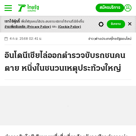
สมัครบริการ
เราใช้คุ้กกี้
เพื่อให้ทุกคนได้ประสบ
การณ์การใช้งานที่ดียิ่งขึ้น
+
ก
ก
-ก
รับทราบ
อ่านเพิ่มเติมคลิก
(Privacy Policy)
และ
(Cookie Policy)
4 ก.ย. 2568 02:41 น.
ข่าว
ต่างประเทศ
ไทยรัฐออนไลน์
อินโดนีเซียไล่ออกตำรวจขับรถชนคน
ตาย หนึ่งในชนวนเหตุประท้วงใหญ่
...