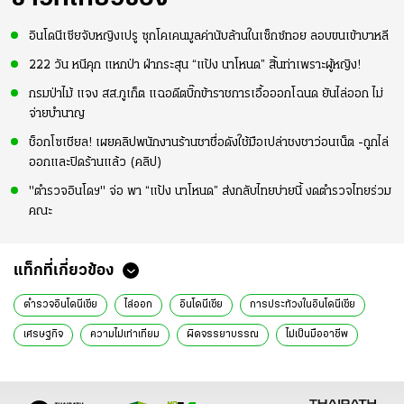
อินโดนีเซียจับหญิงเปรู ซุกโคเคนมูลค่านับล้านในเซ็กซ์ทอย ลอบขนเข้าบาหลี
222 วัน หนีคุก แหกป่า ฝ่ากระสุน “แป้ง นาโหนด” สิ้นท่าเพราะผู้หญิง!
กรมป่าไม้ แจง สส.ภูเก็ต แฉอดีตบิ๊กข้าราชการเอื้อออกโฉนด ยันไล่ออก ไม่
จ่ายบำนาญ
ช็อกโซเชียล! เผยคลิปพนักงานร้านชาชื่อดังใช้มือเปล่าชงชาว่อนเน็ต -ถูกไล่
ออกและปิดร้านแล้ว (คลิป)
"ตำรวจอินโดฯ" จ่อ พา “แป้ง นาโหนด” ส่งกลับไทยบ่ายนี้ งดตำรวจไทยร่วม
คณะ
แท็กที่เกี่ยวข้อง
ตำรวจอินโดนีเซีย
ไล่ออก
อินโดนีเซีย
การประท้วงในอินโดนีเซีย
เศรษฐกิจ
ความไม่เท่าเทียม
ผิดจรรยาบรรณ
ไม่เป็นมืออาชีพ
ขับรถชนคนตาย
ผู้เสียชีวิตจากการประท้วง
ข่าวต่างประเทศ
ข่าวต่างประเทศ ไทยรัฐ
ข่าวต่างประเทศ ไทยรัฐออนไลน์
เรื่องเด่น