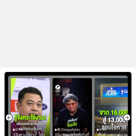
...
00:54
00:33
00:40
ร
รู้จังหวะใช้งาน! โค้ช
เปิดเหตุผลที่แท้จริงที่
เห็นตัวเลขแฟนบอล