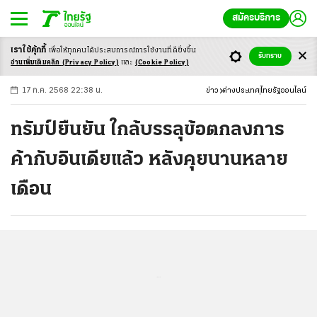
สมัครบริการ
เราใช้คุ้กกี้
เพื่อให้ทุกคนได้ประสบ
การณ์การใช้งานที่ดียิ่งขึ้น
+
ก
ก
-ก
รับทราบ
อ่านเพิ่มเติมคลิก
(Privacy Policy)
และ
(Cookie Policy)
17 ก.ค. 2568 22:38 น.
ข่าว
ต่างประเทศ
ไทยรัฐออนไลน์
ทรัมป์ยืนยัน ใกล้บรรลุข้อตกลงการ
ค้ากับอินเดียแล้ว หลังคุยนานหลาย
เดือน
...