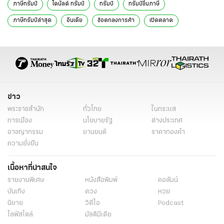
ภาษีทรัมป์
โดนัลด์ ทรัมป์
ทรัมป์
ทรัมป์ขึ้นภาษี
ภาษีทรัมป์ล่าสุด
อินเดีย
ข้อตกลงการค้า
เปิดตลาด
ขาดดุลการค้า
ภาษีทรัมป์ เจรจา
ข่าวต่างประเทศ
ข่าวต่างประเทศ ไทยรัฐ
ข่าวต่างประเทศ ไทยรัฐออนไลน์
เรื่องเด่น
ข่าววันนี้
ข่าว
พระราชสำนัก
ทั่วไทย
ในกระแส
การเมือง
นโยบายรัฐ
ต่างประเทศ
อาชญากรรม
ยานยนต์
ราคาทองคำ
ความยั่งยืน
เนื้อหาที่น่าสนใจ
รายงานพิเศษ
หนังสือพิมพ์
คอลัมน์
บันเทิง
ดวง
หวย
นิยาย
วิดีโอ
Podcast
ไลฟ์สไตล์
มัลติมีเดีย