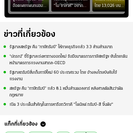
อ๊อตเผยแผนถนอม
"โม ซาลาห์" อยาก
ไทย 13,026 บน
ึ้น
“บุ๋มบิ๋ม” เพื่อรักษา
ย้ายซบ "แทร็บซอนส
สกอร์บอร์ดแล้วแอบ
ย
ร่างกายให้พร้อมที่สุด
ปอร์"
ใจหาย น้อยกว่านัดที่
ที่
แล้วเจอมาเลเซียตั้ง
อย่างเห็นได้ชัด
ข่าวที่เกี่ยวข้อง
รัฐบาลสหรัฐฯ คืน “ภาษีทรัมป์” ให้ภาคธุรกิจแล้ว 3.3 ล้านล้านบาท
“ปกรณ์” ชี้รัฐบาลเร่งหาทางออกใหม่ รับมือมาตรการภาษีสหรัฐฯ ยันไทยเดิน
หน้ามาตรการแรงงานสากล-OECD
รัฐบาลทรัมป์สั่งเก็บภาษีใหม่ 60 ประเทศรวม ไทย อ้างลงโทษบังคับใช้
แรงงาน
สหรัฐฯ คืน “ภาษีทรัมป์” แล้ว 8.1 หมื่นล้านดอลลาร์ หลังศาลตัดสินว่าผิด
กฎหมาย
เปิด 3 ประเด็นสำคัญในการหารือทวิภาคี "โดนัลด์ ทรัมป์-สี จิ้นผิง"
แท็กที่เกี่ยวข้อง