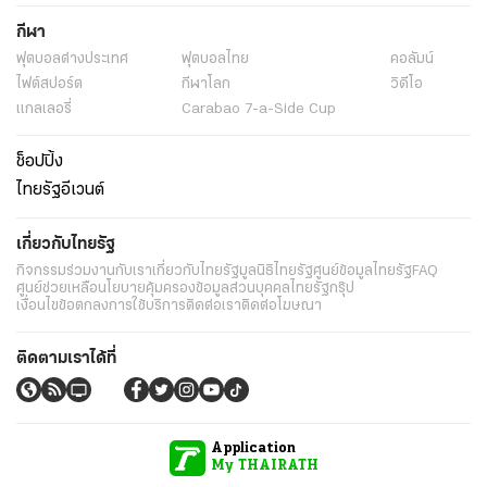
กีฬา
ฟุตบอลต่่างประเทศ
ฟุตบอลไทย
คอลัมน์
ไฟต์สปอร์ต
กีฬาโลก
วิดีโอ
แกลเลอรี่
Carabao 7-a-Side Cup
ช็อปปิ้ง
ไทยรัฐอีเวนต์
เกี่ยวกับไทยรัฐ
กิจกรรม
ร่วมงานกับเรา
เกี่ยวกับไทยรัฐ
มูลนิธิไทยรัฐ
ศูนย์ข้อมูลไทยรัฐ
FAQ
ศูนย์ช่วยเหลือ
นโยบายคุ้มครองข้อมูลส่วนบุคคลไทยรัฐกรุ๊ป
เงื่อนไขข้อตกลงการใช้บริการ
ติดต่อเรา
ติดต่อโฆษณา
ติดตามเราได้ที่
Application
My THAIRATH