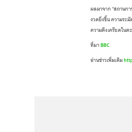
ผลมาจาก "สถานการณ์
งวดยิ่งขึ้น ความระมั
ความตึงเครียดในตะ
ที่มา
BBC
อ่านข่าวเพิ่มเติม
htt