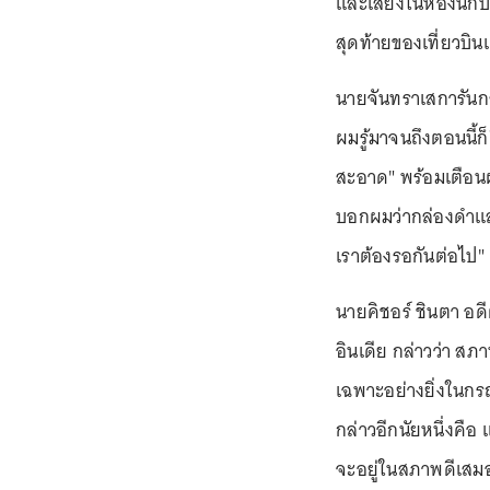
และเสียงในห้องนักบิ
สุดท้ายของเที่ยวบิ
นายจันทราเสการันกล
ผมรู้มาจนถึงตอนนี้ก็
สะอาด" พร้อมเตือนผู
บอกผมว่ากล่องดำและเ
เราต้องรอกันต่อไป"
นายคิชอร์ ชินตา อด
อินเดีย กล่าวว่า สภา
เฉพาะอย่างยิ่งในกรณี
กล่าวอีกนัยหนึ่งคือ 
จะอยู่ในสภาพดีเส