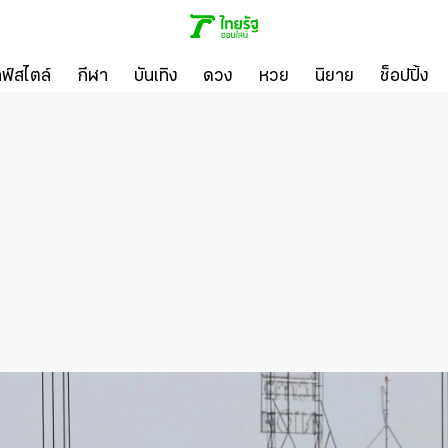
ลฟ์สไตล์
กีฬา
บันเทิง
ดวง
หวย
นิยาย
ช็อปปิ้ง