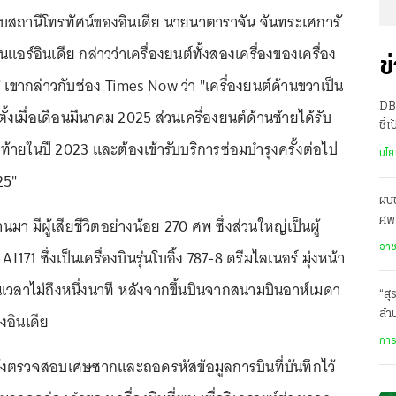
บสถานีโทรทัศน์ของอินเดีย นายนาตาราจัน จันทระเศการั
ร์อินเดีย กล่าวว่าเครื่องยนต์ทั้งสองเครื่องของเครื่อง
ข
" เขากล่าวกับช่อง Times Now ว่า "เครื่องยนต์ด้านขวาเป็น
DB
ดตั้งเมื่อเดือนมีนาคม 2025 ส่วนเครื่องยนต์ด้านซ้ายได้รับ
ชี้
ดท้ายในปี 2023 และต้องเข้ารับบริการซ่อมบำรุงครั้งต่อไป
Fr
นโย
25"
ผบ
ี่ผ่านมา มีผู้เสียชีวิตอย่างน้อย 270 ศพ ซึ่งส่วนใหญ่เป็นผู้
ศพเ
คด
อา
AI171 ซึ่งเป็นเครื่องบินรุ่นโบอิ้ง 787-8 ดรีมไลเนอร์ มุ่งหน้า
เวลาไม่ถึงหนึ่งนาที หลังจากขึ้นบินจากสนามบินอาห์เมดา
“สุ
ล้า
อินเดีย
ตัง
การ
กำลังตรวจสอบเศษซากและถอดรหัสข้อมูลการบินที่บันทึกไว้