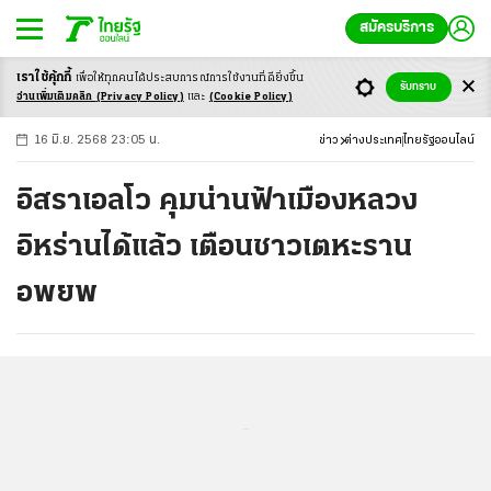
สมัครบริการ
เราใช้คุ้กกี้
เพื่อให้ทุกคนได้ประสบ
การณ์การใช้งานที่ดียิ่งขึ้น
+
ก
ก
-ก
รับทราบ
อ่านเพิ่มเติมคลิก
(Privacy Policy)
และ
(Cookie Policy)
16 มิ.ย. 2568 23:05 น.
ข่าว
ต่างประเทศ
ไทยรัฐออนไลน์
อิสราเอลโว คุมน่านฟ้าเมืองหลวง
อิหร่านได้แล้ว เตือนชาวเตหะราน
อพยพ
...