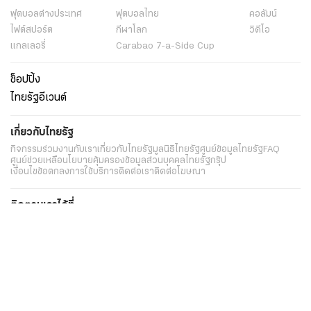
ฟุตบอลต่่างประเทศ
ฟุตบอลไทย
คอลัมน์
ไฟต์สปอร์ต
กีฬาโลก
วิดีโอ
แกลเลอรี่
Carabao 7-a-Side Cup
ช็อปปิ้ง
ไทยรัฐอีเวนต์
เกี่ยวกับไทยรัฐ
กิจกรรม
ร่วมงานกับเรา
เกี่ยวกับไทยรัฐ
มูลนิธิไทยรัฐ
ศูนย์ข้อมูลไทยรัฐ
FAQ
ศูนย์ช่วยเหลือ
นโยบายคุ้มครองข้อมูลส่วนบุคคลไทยรัฐกรุ๊ป
เงื่อนไขข้อตกลงการใช้บริการ
ติดต่อเรา
ติดต่อโฆษณา
ติดตามเราได้ที่
Application
My THAIRATH