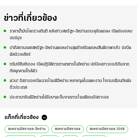
ข่าวที่เกี่ยวข้อง
ราคาน้ำมันโลกร่วงทันที หลังข่าวสหรัฐฯ-อิหร่านบรรลุข้อตกลง เปิดช่องแคบ
ฮอร์มุซ
ปากีสถานเผยสหรัฐฯ-อิหร่านตกลงร่างสุดท้ายข้อตกลงสันติภาพแล้ว จ่อปิด
ดีลนิวเคลียร์
ทรัมป์ยืนยันเอง เปิดปฏิบัติการทางทหารในอิหร่าน ปกป้องชาวอเมริกันจาก
ภัยคุกคามใกล้ตัว
ด่วน! อิสราเอลเปิดฉากโจมตีอิหร่าน หลายจุดในเตหะราน ไซเรนเตือนภัยดัง
ทั่วประเทศ
ประธานาธิบดีอิหร่านได้รับบาดเจ็บจากการโจมตีของอิสราเอล
แท็กที่เกี่ยวข้อง
สงครามอิสราเอล-อิหร่าน
สงครามอิสราเอล
สงครามอิสราเอล 2568