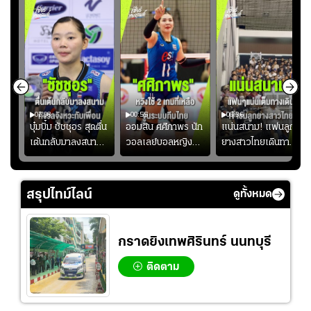
01:08
00:55
00:36
ก
บุ๋มบิ๋ม ชัชชุอร สุดตื่น
ออมสิน ศศิภาพร นัก
แน่นสนาม! แฟนลูก
เต้นกลับมาลงสนาม
วอลเลย์บอลหญิงทีม
ยางสาวไทยเดินทาง
ุ๋ม
ให้ทีมชาติ แอบกังวล
ชาติไทย หวังใช้ 2
เข้ามาเชียร์สาวไทย
ัง
จังหวะไม่เข้ากับเพื่อน
เกมที่เหลือ ปรับจู
อย่างคึกคัก เพื่อให้
ย
นระบบทีมก่อนลุยชิง
กำลังใจ ก่อนที่สาว
สรุปไทม์ไลน์
ดูทั้งหมด
แชมป์เอเชีย
ไทยจะคว้าชัย
กราดยิงเทพศิรินทร์ นนทบุรี
ติดตาม