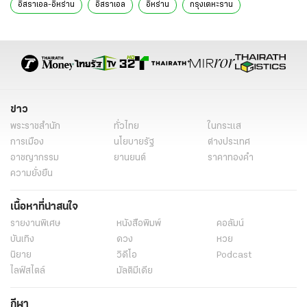
อิสราเอล-อิหร่าน
อิสราเอล
อิหร่าน
กรุงเตหะราน
อิสราเอลโจมตีล่าสุด
อิสราเอลโจมตีเตหะราน
อิสราเอลล่าสุด
สงครามอิสราเอล อิหร่าน
สงครามอิสราเอล-อิหร่าน วันนี้
สงครามอิสราเอล-อิหร่าน ล่าสุด
ข่าวด่วน
ข่าวต่างประเทศ
ข่าวต่างประเทศ ไทยรัฐ
ข่าวต่างประเทศ ไทยรัฐออนไลน์
เรื่องเด่น
ข่าว
ข่าววันนี้
ข่าวทั่วไป
พระราชสำนัก
ทั่วไทย
ในกระแส
การเมือง
นโยบายรัฐ
ต่างประเทศ
อาชญากรรม
ยานยนต์
ราคาทองคำ
ความยั่งยืน
เนื้อหาที่น่าสนใจ
รายงานพิเศษ
หนังสือพิมพ์
คอลัมน์
บันเทิง
ดวง
หวย
นิยาย
วิดีโอ
Podcast
ไลฟ์สไตล์
มัลติมีเดีย
กีฬา