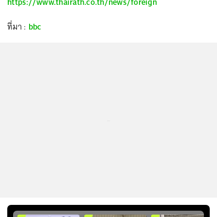
https://www.thairath.co.th/news/foreign
ที่มา :
bbc
...