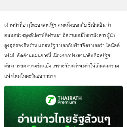
เจ้าหน้าที่อาวุโสของสหรัฐฯ คนหนึ่งบอกกับ ซีเอ็นเอ็น ว่า
ตลอดช่วงสุดสัปดาห์ที่ผ่านมา อิสราเอลมีโอกาสังหารผู้นำ
สูงสุดของอิหร่าน แต่สหรัฐฯ บอกกับฝ่ายอิสราเอลว่า โดนัลด์
ทรัมป์ คัดค้านแผนการนี้ เนื่องจากประธานาธิบดีสหรัฐฯ
ต้องการลดความขัดแย้ง เพราะกังวลว่าจะทำให้เกิดสงคราม
แห่งใหม่ในตะวันออกกลาง