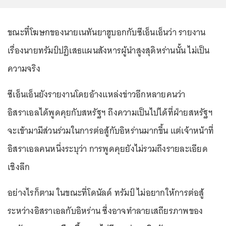
ขณะที๋โฆษกของนายเนทันยาฮูบอกกับซีเอ็นเอ็นว่า รายงาน
เรื่องนายทรัมป์ปฏิเสธแผนสังหารผู้นำสูงสุดิหร่านนั้น ไม่เป็น
ความจริง
ซีเอ็นเอ็นยังรายงานโดยอ้างแหล่งข่าวอีกหลายคนว่า
อิสราเอลได้พูดคุยกับสหรัฐฯ ถึงความเป็นไปได้ที่ฝ่ายสหรัฐฯ
จะเข้ามามีส่วนร่วมในการต่อสู้กับอิหร่านมากขึ้น แต่เจ้าหน้าที่
อิสราเอลคนหนึ่งระบุว่า การพูดคุยยังไม่รวมถึงรายละเอียด
เชิงลึก
อย่างไรก็ตาม ในขณะที่โดนัลด์ ทรัมป์ ไม่อยากให้การต่อสู้
ระหว่างอิสราเอลกับอิหร่าน ซึ่งอาจทำลายเสถียรภาพของ