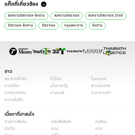
แท็กที่เกี่ยวข้อง
สงครามอิสราเอล-อิหร่าน
สงครามอิสราเอล
สงครามอิสราเอล 2568
อิสราเอล-อิหร่าน
อิสราเอล
กรุงเตหะราน
อิหร่าน
อิสราเอลโจมตีล่าสุด
อิสราเอลโจมตีเตหะราน
อิสราเอลล่าสุด
สงครามอิสราเอล อิหร่าน
สงครามอิสราเอล-อิหร่าน วันนี้
สงครามอิสราเอล-อิหร่าน ล่าสุด
โดนัลด์ ทรัมป์
ลอบสังหาร
ผู้นำสูงสุดอิหร่าน
ข่าวด่วน
ข่าวต่างประเทศ
ข่าว
ข่าวต่างประเทศ ไทยรัฐ
ข่าวต่างประเทศ ไทยรัฐออนไลน์
เรื่องเด่น
พระราชสำนัก
ทั่วไทย
ในกระแส
ข่าววันนี้
ข่าวทั่วไป
การเมือง
นโยบายรัฐ
ต่างประเทศ
อาชญากรรม
ยานยนต์
ราคาทองคำ
ความยั่งยืน
เนื้อหาที่น่าสนใจ
รายงานพิเศษ
หนังสือพิมพ์
คอลัมน์
บันเทิง
ดวง
หวย