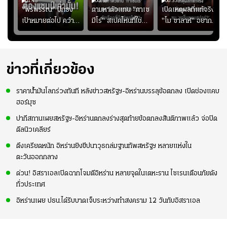
01:45
00:58
00:33
มรับ
"พรพรรณ" ปักธง
ตามหาตัวแทน "กาเซ
เปิดเหตุผลที่แท้จริงที่
ุก
เป้าหมายต่อไป คว้า
มีโร่" สเปคไหนที่ใช่
"โม ซาลาห์" อยาก
แชมป์ชิงแชมป์
สำหรับแมนยูยุค
ย้ายซบ "แทร็บซอนส
ญ
เอเชีย เพื่อตั๋ว
"คาร์ริค 2.0"?
ปอร์"
โอลิมปิก
ข่าวที่เกี่ยวข้อง
ราคาน้ำมันโลกร่วงทันที หลังข่าวสหรัฐฯ-อิหร่านบรรลุข้อตกลง เปิดช่องแคบ
ฮอร์มุซ
ปากีสถานเผยสหรัฐฯ-อิหร่านตกลงร่างสุดท้ายข้อตกลงสันติภาพแล้ว จ่อปิด
ดีลนิวเคลียร์
ตึงเครียดหนัก อิหร่านยิงขีปนาวุธถล่มฐานทัพสหรัฐฯ หลายแห่งใน
ตะวันออกกลาง
ด่วน! อิสราเอลเปิดฉากโจมตีอิหร่าน หลายจุดในเตหะราน ไซเรนเตือนภัยดัง
ทั่วประเทศ
อิหร่านเผย ปธน.ได้รับบาดเจ็บระหว่างทำสงคราม 12 วันกับอิสราเอล