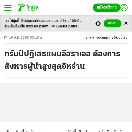
สมัครบริการ
เราใช้คุ้กกี้
เพื่อให้ทุกคนได้ประสบ
การณ์การใช้งานที่ดียิ่งขึ้น
+
ก
ก
-ก
รับทราบ
อ่านเพิ่มเติมคลิก
(Privacy Policy)
และ
(Cookie Policy)
16 มิ.ย. 2568 03:16 น.
ข่าว
ต่างประเทศ
ไทยรัฐออนไลน์
ทรัมป์ปฏิเสธแผนอิสราเอล ต้องการ
สังหารผู้นำสูงสุดอิหร่าน
...