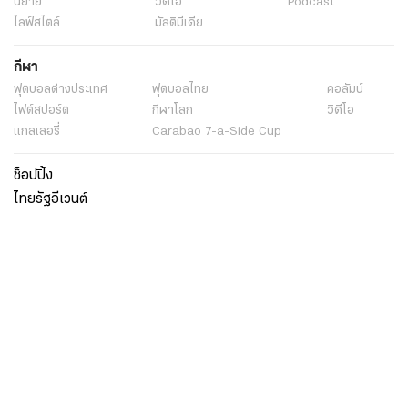
นิยาย
วิดีโอ
Podcast
ไลฟ์สไตล์
มัลติมีเดีย
กีฬา
ฟุตบอลต่่างประเทศ
ฟุตบอลไทย
คอลัมน์
ไฟต์สปอร์ต
กีฬาโลก
วิดีโอ
แกลเลอรี่
Carabao 7-a-Side Cup
ช็อปปิ้ง
ไทยรัฐอีเวนต์
เกี่ยวกับไทยรัฐ
กิจกรรม
ร่วมงานกับเรา
เกี่ยวกับไทยรัฐ
มูลนิธิไทยรัฐ
ศูนย์ข้อมูลไทยรัฐ
FAQ
ศูนย์ช่วยเหลือ
นโยบายคุ้มครองข้อมูลส่วนบุคคลไทยรัฐกรุ๊ป
เงื่อนไขข้อตกลงการใช้บริการ
ติดต่อเรา
ติดต่อโฆษณา
ติดตามเราได้ที่