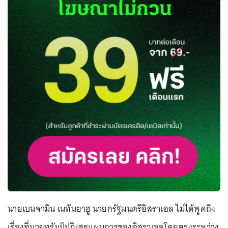
นายเบนจามิน เนทันยาฮู นายกรัฐมนตรีอิสราเอล ไม่ได้พูดถึง
เรื่องที่นายทรัมป์ปฏิเสธแผนการของอิสราเอลโดยตรงระหว่าง