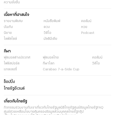
ความยั่งยืน
เนื้อหาที่น่าสนใจ
รายงานพิเศษ
หนังสือพิมพ์
คอลัมน์
บันเทิง
ดวง
หวย
นิยาย
วิดีโอ
Podcast
ไลฟ์สไตล์
มัลติมีเดีย
กีฬา
ฟุตบอลต่่างประเทศ
ฟุตบอลไทย
คอลัมน์
ไฟต์สปอร์ต
กีฬาโลก
วิดีโอ
แกลเลอรี่
Carabao 7-a-Side Cup
ช็อปปิ้ง
ไทยรัฐอีเวนต์
เกี่ยวกับไทยรัฐ
กิจกรรม
ร่วมงานกับเรา
เกี่ยวกับไทยรัฐ
มูลนิธิไทยรัฐ
ศูนย์ข้อมูลไทยรัฐ
FAQ
ศูนย์ช่วยเหลือ
นโยบายคุ้มครองข้อมูลส่วนบุคคลไทยรัฐกรุ๊ป