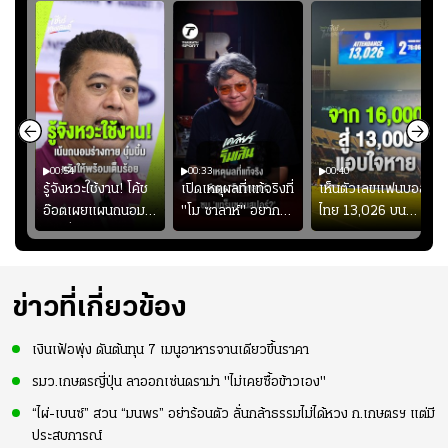
00:54
00:33
00:40
ร
รู้จังหวะใช้งาน! โค้ช
เปิดเหตุผลที่แท้จริงที่
เห็นตัวเลขแฟนบอล
อ๊อตเผยแผนถนอม
"โม ซาลาห์" อยาก
ไทย 13,026 บน
ึ้น
“บุ๋มบิ๋ม” เพื่อรักษา
ย้ายซบ "แทร็บซอนส
สกอร์บอร์ดแล้วแอบ
ย
ร่างกายให้พร้อมที่สุด
ปอร์"
ใจหาย น้อยกว่านัดที่
ที่
แล้วเจอมาเลเซียตั้ง
อย่างเห็นได้ชัด
ข่าวที่เกี่ยวข้อง
เงินเฟ้อพุ่ง ดันต้นทุน 7 เมนูอาหารจานเดียวขึ้นราคา
รมว.เกษตรญี่ปุ่น ลาออกเซ่นดราม่า "ไม่เคยซื้อข้าวเอง"
“ไผ่-เบนซ์” สวน “มนพร” อย่าร้อนตัว ลั่นกล้าธรรมไม่ได้หวง ก.เกษตรฯ แต่มี
ประสบการณ์