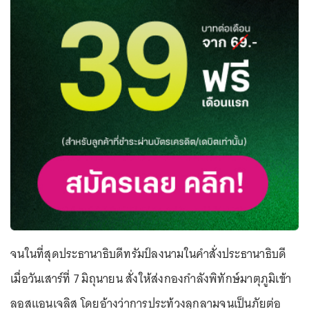
จนในที่สุดประธานาธิบดีทรัมป์ลงนามในคำสั่งประธานาธิบดี
เมื่อวันเสาร์ที่ 7 มิถุนายน สั่งให้ส่งกองกำลังพิทักษ์มาตุภูมิเข้า
ลอสแอนเจลิส โดยอ้างว่าการประท้วงลุกลามจนเป็นภัยต่อ