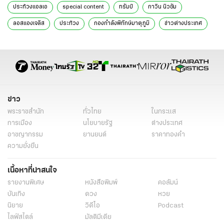
ประท้วงแอลเอ
special content
ทรัมป์
กาวิน นิวซัม
ลอสแองเจลิส
ประท้วง
กองกําลังพิทักษ์มาตุภูมิ
ข่าวต่างประเทศ
ข่าวต่างประเทศล่าสุด
ข่าวต่างประเทศวันนี้
ต่างประเทศ
ข่าวรอบโลก
ข่าวรอบโลกวันนี้
ข่าวการเมืองต่างประเทศ
ข่าวต่างประเทศออนไลน์
ข่าวต่างประเทศไทยรัฐ
ข่าวต่างประเทศ ไทยรัฐออนไลน์
ข่าววันนี้
ข่าววันนี้ล่าสุด
ข่าว
พระราชสำนัก
ทั่วไทย
ในกระแส
การเมือง
นโยบายรัฐ
ต่างประเทศ
อาชญากรรม
ยานยนต์
ราคาทองคำ
ความยั่งยืน
เนื้อหาที่น่าสนใจ
รายงานพิเศษ
หนังสือพิมพ์
คอลัมน์
บันเทิง
ดวง
หวย
นิยาย
วิดีโอ
Podcast
ไลฟ์สไตล์
มัลติมีเดีย