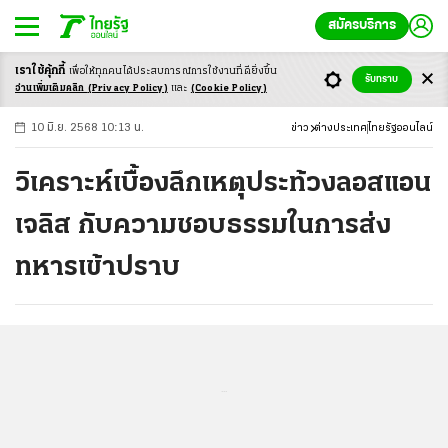
สมัครบริการ
เราใช้คุ้กกี้
เพื่อให้ทุกคนได้ประสบ
การณ์การใช้งานที่ดียิ่งขึ้น
+
ก
ก
-ก
รับทราบ
อ่านเพิ่มเติมคลิก
(Privacy Policy)
และ
(Cookie Policy)
10 มิ.ย. 2568 10:13 น.
ข่าว
ต่างประเทศ
ไทยรัฐออนไลน์
วิเคราะห์เบื้องลึกเหตุประท้วงลอสแอน
เจลิส กับความชอบธรรมในการส่ง
ทหารเข้าปราบ
...