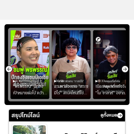
01:45
00:58
00:33
มรับ
"พรพรรณ" ปักธง
ตามหาตัวแทน "กาเซ
เปิดเหตุผลที่แท้จริงที่
ุก
เป้าหมายต่อไป คว้า
มีโร่" สเปคไหนที่ใช่
"โม ซาลาห์" อยาก
แชมป์ชิงแชมป์
สำหรับแมนยูยุค
ย้ายซบ "แทร็บซอนส
ญ
เอเชีย เพื่อตั๋ว
"คาร์ริค 2.0"?
ปอร์"
โอลิมปิก
สรุปไทม์ไลน์
ดูทั้งหมด