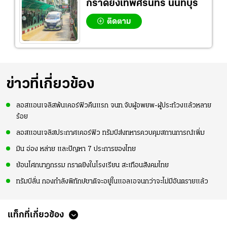
กราดยิงเทพศิรินทร์ นนทบุรี
ติดตาม
ข่าวที่เกี่ยวข้อง
ลอสแอนเจลิสพ้นเคอร์ฟิวคืนแรก จนท.จับผู้อพยพ-ผู้ประท้วงแล้วหลาย
ร้อย
ลอสแอนเจลิสประกาศเคอร์ฟิว ทรัมป์ส่งทหารควบคุมสถานการณ์เพิ่ม
มิน อ่อง หล่าย และปัญหา 7 ประการของไทย
ย้อนโศกนาฏกรรม กราดยิงในโรงเรียน สะเทือนสังคมไทย
ทรัมป์ลั่น กองกำลังพิทักษ์ชาติจะอยู่ในแอลเอจนกว่าจะไม่มีอันตรายแล้ว
แท็กที่เกี่ยวข้อง