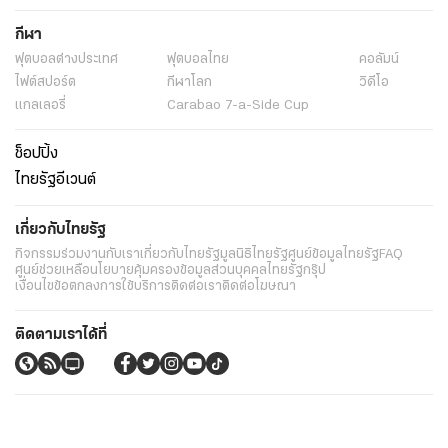
กีฬา
ฟุตบอลต่่างประเทศ
ฟุตบอลไทย
คอลัมน์
ไฟต์สปอร์ต
กีฬาโลก
วิดีโอ
แกลเลอรี่
Carabao 7-a-Side Cup
ช็อปปิ้ง
ไทยรัฐอีเวนต์
เกี่ยวกับไทยรัฐ
กิจกรรม
ร่วมงานกับเรา
เกี่ยวกับไทยรัฐ
มูลนิธิไทยรัฐ
ศูนย์ข้อมูลไทยรัฐ
FAQ
ศูนย์ช่วยเหลือ
นโยบายคุ้มครองข้อมูลส่วนบุคคลไทยรัฐกรุ๊ป
เงื่อนไขข้อตกลงการใช้บริการ
ติดต่อเรา
ติดต่อโฆษณา
ติดตามเราได้ที่
Application
My THAIRATH