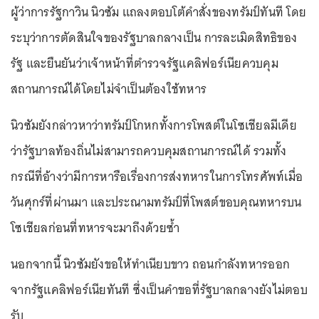
ผู้ว่าการรัฐกาวิน นิวซัม แถลงตอบโต้คำสั่งของทรัมป์ทันที โดย
ระบุว่าการตัดสินใจของรัฐบาลกลางเป็น การละเมิดสิทธิของ
รัฐ และยืนยันว่าเจ้าหน้าที่ตำรวจรัฐแคลิฟอร์เนียควบคุม
สถานการณ์ได้โดยไม่จำเป็นต้องใช้ทหาร
นิวซัมยังกล่าวหาว่าทรัมป์โกหกทั้งการโพสต์ในโซเชียลมีเดีย
ว่ารัฐบาลท้องถิ่นไม่สามารถควบคุมสถานการณ์ได้ รวมทั้ง
กรณีที่อ้างว่ามีการหารือเรื่องการส่งทหารในการโทรศัพท์เมื่อ
วันศุกร์ที่ผ่านมา และประณามทรัมป์ที่โพสต์ขอบคุณทหารบน
โซเชียลก่อนที่ทหารจะมาถึงด้วยซ้ำ
นอกจากนี้ นิวซัมยังขอให้ทำเนียบขาว ถอนกำลังทหารออก
จากรัฐแคลิฟอร์เนียทันที ซึ่งเป็นคำขอที่รัฐบาลกลางยังไม่ตอบ
รับ