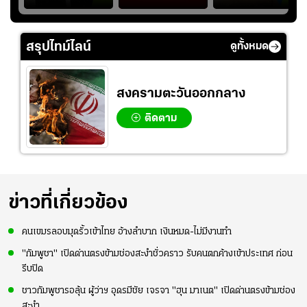
ง
BUS" บังเอิญเจอขอ
ย้ายซบ "แทร็บซอนส
ปล่อยจอย โชว์ลูกคอ
ไป
ถ่ายรูปที่ฟู้ดแลนด์
ปอร์"
สเต็ปเต้น "เปิดใจ
สาวแต"
สรุปไทม์ไลน์
ดูทั้งหมด
สงครามตะวันออกกลาง
ติดตาม
ข่าวที่เกี่ยวข้อง
คนเขมรลอบมุดรั้วเข้าไทย อ้างลำบาก เงินหมด-ไม่มีงานทำ
"กัมพูชา" เปิดด่านตรงข้ามช่องสะงำชั่วคราว รับคนตกค้างเข้าประเทศ ก่อน
รีบปิด
ชาวกัมพูชารอลุ้น ผู้ว่าฯ อุดรมีชัย เจรจา "ฮุน มาเนต" เปิดด่านตรงข้ามช่อง
สะงำ