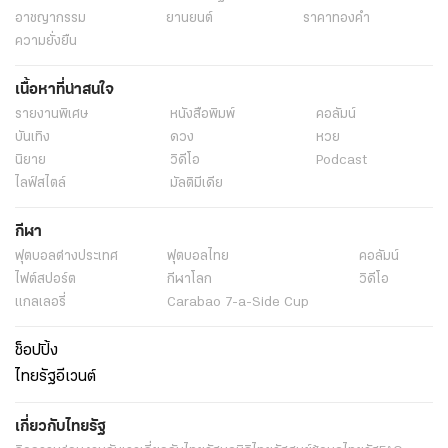
อาชญากรรม
ยานยนต์
ราคาทองคำ
ความยั่งยืน
เนื้อหาที่น่าสนใจ
รายงานพิเศษ
หนังสือพิมพ์
คอลัมน์
บันเทิง
ดวง
หวย
นิยาย
วิดีโอ
Podcast
ไลฟ์สไตล์
มัลติมีเดีย
กีฬา
ฟุตบอลต่่างประเทศ
ฟุตบอลไทย
คอลัมน์
ไฟต์สปอร์ต
กีฬาโลก
วิดีโอ
แกลเลอรี่
Carabao 7-a-Side Cup
ช็อปปิ้ง
ไทยรัฐอีเวนต์
เกี่ยวกับไทยรัฐ