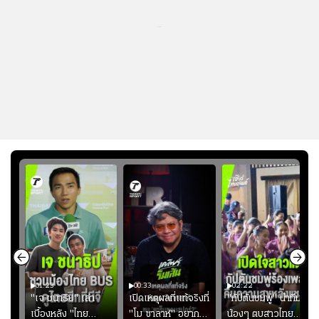
...
01:23
00:33
02:22
"เจ ชนาธิป" เล่า
เปิดเหตุผลที่แท้จริงที่
"กัปตันชมพู่" นำทีม
เบื้องหลัง "ไทย
"โม ซาลาห์" อยาก
น้องๆ ตบสาวไทย