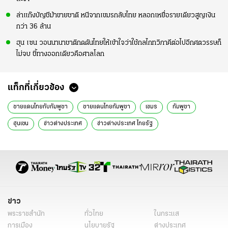
ล่าแก๊งบัญชีม้าขายชาติ หนีจากเขมรกลับไทย หลอกเหยื่อรายเดียวสูญเงิน
กว่า 36 ล้าน
ฮุน เซน วอนนานาชาติกดดันไทยให้เข้าใจว่าใช้กลไกทวิภาคีต่อไปอีกศตวรรษก็
ไม่จบ ชี้ทางออกเดียวคือศาลโลก
แท็กที่เกี่ยวข้อง
ชายแดนไทยกับกัมพูชา
ชายแดนไทยกัมพูชา
เขมร
กัมพูชา
ฮุนเซน
ข่าวต่างประเทศ
ข่าวต่างประเทศ ไทยรัฐ
ข่าวต่างประเทศ ไทยรัฐออนไลน์
เรื่องเด่น
ข่าววันนี้
ข่าว
พระราชสำนัก
ทั่วไทย
ในกระแส
การเมือง
นโยบายรัฐ
ต่างประเทศ