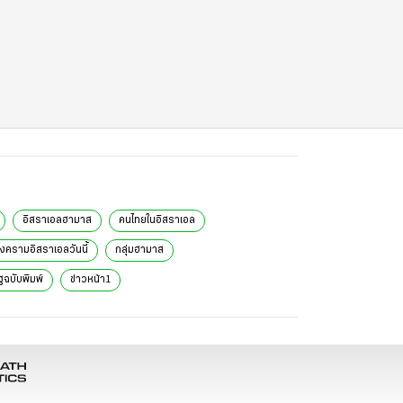
อิสราเอลฮามาส
คนไทยในอิสราเอล
งครามอิสราเอลวันนี้
กลุ่มฮามาส
ฐฉบับพิมพ์
ข่าวหน้า1