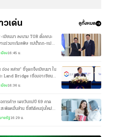
่าวเด่น
ดูทั้งหมด
ย-เมียนมา ลงนาม TOR ตั้งคณะ
านร่วมแก้มลพิษ แม่น้ำกก-แม่น้ำ
ย
เมือง
16:45 น.
น อ่อง หล่าย” ชี้จุดแข็งเมียนมา ใน
นะ Land Bridge เชื่อมอาเซียน-
เชียตะวันออก
เมือง
16:36 น.
อการค้าฯ เผยวันแม่ปี 69 คาด
นสะพัดหมื่นล้าน ชี้สถิติคนรุ่นใหม่ไม่
กมีลูก
บายรัฐ
16:29 น.