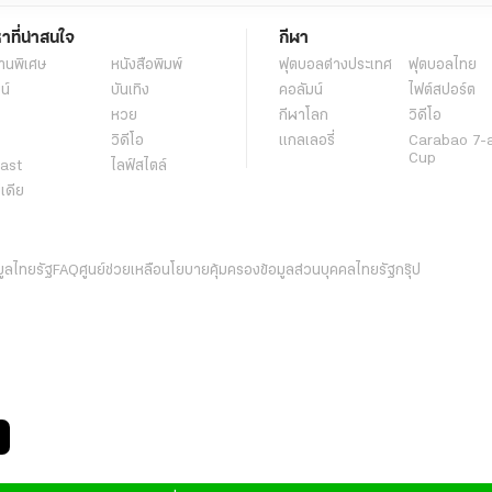
หาที่น่าสนใจ
กีฬา
านพิเศษ
หนังสือพิมพ์
ฟุตบอลต่่างประเทศ
ฟุตบอลไทย
น์
บันเทิง
คอลัมน์
ไฟต์สปอร์ต
หวย
กีฬาโลก
วิดีโอ
วิดีโอ
แกลเลอรี่
Carabao 7-
Cup
ast
ไลฟ์สไตล์
ีเดีย
มูลไทยรัฐ
FAQ
ศูนย์ช่วยเหลือ
นโยบายคุ้มครองข้อมูลส่วนบุคคลไทยรัฐกรุ๊ป