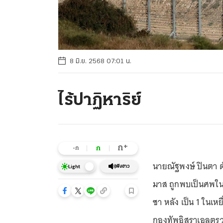
8 มิ.ย. 2568 07:01 น.
ไร้ปาฏิหาริย์
+
ก
ก
-ก
นายณัฐพงษ์ ปินตา ตั
ฟังข่าว
Light
มาส ถูกพบเป็นศพในท
ซา หลัง เป็น 1 ในเหย
กองทัพอิสราเอลตรวจส