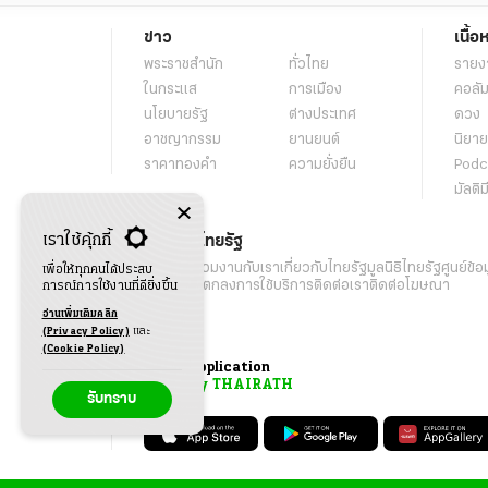
ข่าว
เนื้อ
พระราชสำนัก
ทั่วไทย
รายง
ในกระแส
การเมือง
คอลัม
นโยบายรัฐ
ต่างประเทศ
ดวง
อาชญากรรม
ยานยนต์
นิยาย
ราคาทองคำ
ความยั่งยืน
Podc
มัลติม
เราใช้คุ้กกี้
เกี่ยวกับไทยรัฐ
กิจกรรม
ร่วมงานกับเรา
เกี่ยวกับไทยรัฐ
มูลนิธิไทยรัฐ
ศูนย์ข้อ
เพื่อให้ทุกคนได้ประสบ
เงื่อนไขข้อตกลงการใช้บริการ
ติดต่อเรา
ติดต่อโฆษณา
การณ์การใช้งานที่ดียิ่งขึ้น
อ่านเพิ่มเติมคลิก
(Privacy Policy)
และ
(Cookie Policy)
Application
My THAIRATH
รับทราบ