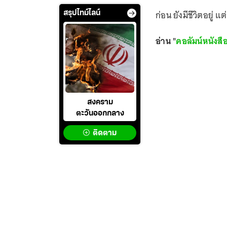
ก่อน ยังมีชีวิตอยู่ แต
สรุปไทม์ไลน์
อ่าน "
คอลัมน์หนังสื
สงคราม
ตะวันออกกลาง
ติดตาม