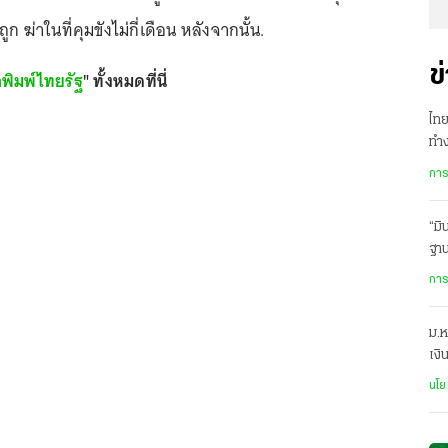
่ถูก ฆ่าในที่คุมขังไม่กี่เดือน หลังจากนั้น.
ข
อพิมพ์ไทยรัฐ
" ทั้งหมดที่นี่
ไท
ทำง
สา
การ
“มิ
ฐา
เอ
การ
ม.ห
เงิ
อยา
นโย