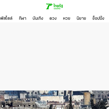
ลฟ์สไตล์
กีฬา
บันเทิง
ดวง
หวย
นิยาย
ช็อปปิ้ง