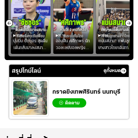
01:08
00:55
00:36
ก
บุ๋มบิ๋ม ชัชชุอร สุดตื่น
ออมสิน ศศิภาพร นัก
แน่นสนาม! แฟนลูก
เต้นกลับมาลงสนาม
วอลเลย์บอลหญิงทีม
ยางสาวไทยเดินทาง
ุ๋ม
ให้ทีมชาติ แอบกังวล
ชาติไทย หวังใช้ 2
เข้ามาเชียร์สาวไทย
ัง
จังหวะไม่เข้ากับเพื่อน
เกมที่เหลือ ปรับจู
อย่างคึกคัก เพื่อให้
ย
นระบบทีมก่อนลุยชิง
กำลังใจ ก่อนที่สาว
สรุปไทม์ไลน์
ดูทั้งหมด
แชมป์เอเชีย
ไทยจะคว้าชัย
กราดยิงเทพศิรินทร์ นนทบุรี
ติดตาม