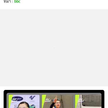
ที่มา :
bbc
...