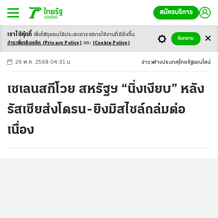
สมัครบริการ
เราใช้คุ้กกี้
เพื่อให้ทุกคนได้ประสบ
การณ์การใช้งานที่ดียิ่งขึ้น
+
ก
ก
-ก
รับทราบ
อ่านเพิ่มเติมคลิก
(Privacy Policy)
และ
(Cookie Policy)
26 พ.ค. 2568 04:31 น.
ข่าว
ต่างประเทศ
ไทยรัฐออนไลน์
เซเลนสกีโวย สหรัฐฯ “นิ่งเงียบ” หลัง
รัสเซียส่งโดรน-ยิงมิสไซล์ถล่มต่อ
เนื่อง
...