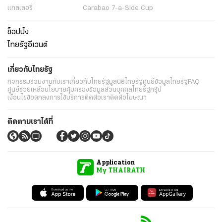
แกลเลอรี่
Carabao 7-a-Side Cup
ช็อปปิ้ง
ไทยรัฐอีเวนต์
เกี่ยวกับไทยรัฐ
กิจกรรม
ร่วมงานกับเรา
เกี่ยวกับไทยรัฐ
มูลนิธิไทยรัฐ
ศูนย์ข้อมูลไทยรัฐ
FAQ
ศูนย์ช่วยเหลือ
นโยบายคุ้มครองข้อมูลส่วนบุคคลไทยรัฐกรุ๊ป
เงื่อนไขข้อตกลงการใช้บริการ
ติดต่อเรา
ติดต่อโฆษณา
ติดตามเราได้ที่
Application
My THAIRATH