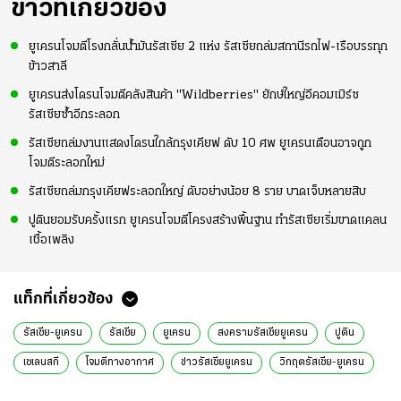
ข่าวที่เกี่ยวข้อง
ยูเครนโจมตีโรงกลั่นน้ำมันรัสเซีย 2 แห่ง รัสเซียถล่มสถานีรถไฟ-เรือบรรทุก
ข้าวสาลี
ยูเครนส่งโดรนโจมตีคลังสินค้า "Wildberries" ยักษ์ใหญ่อีคอมเมิร์ซ
รัสเซียซ้ำอีกระลอก
รัสเซียถล่มงานแสดงโดรนใกล้กรุงเคียฟ ดับ 10 ศพ ยูเครนเตือนอาจถูก
โจมตีระลอกใหม่
รัสเซียถล่มกรุงเคียฟระลอกใหญ่ ดับอย่างน้อย 8 ราย บาดเจ็บหลายสิบ
ปูตินยอมรับครั้งแรก ยูเครนโจมตีโครงสร้างพื้นฐาน ทำรัสเซียเริ่มขาดแคลน
เชื้อเพลิง
แท็กที่เกี่ยวข้อง
รัสเซีย-ยูเครน
รัสเซีย
ยูเครน
สงครามรัสเซียยูเครน
ปูติน
เซเลนสกี
โจมตีทางอากาศ
ข่าวรัสเซียยูเครน
วิกฤตรัสเซีย-ยูเครน
ยูเครนล่าสุด
สถานการณ์รัสเซียยูเครนวันนี้
ข่าวต่างประเทศ