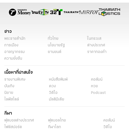
ข่าวต่างประเทศวันนี้
ข่าวต่างประเทศล่าสุด
ข่าวต่างประเทศ ไทยรัฐ
ข่าวต่างประเทศ ไทยรัฐออนไลน์
เรื่องเด่น
ข่าววันนี้
ข่าวทั่วไป
ข่าว
พระราชสำนัก
ทั่วไทย
ในกระแส
การเมือง
นโยบายรัฐ
ต่างประเทศ
อาชญากรรม
ยานยนต์
ราคาทองคำ
ความยั่งยืน
เนื้อหาที่น่าสนใจ
รายงานพิเศษ
หนังสือพิมพ์
คอลัมน์
บันเทิง
ดวง
หวย
นิยาย
วิดีโอ
Podcast
ไลฟ์สไตล์
มัลติมีเดีย
กีฬา
ฟุตบอลต่่างประเทศ
ฟุตบอลไทย
คอลัมน์
ไฟต์สปอร์ต
กีฬาโลก
วิดีโอ