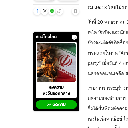
รม และ X โดยไม่ข
วันที่ 20 พฤษภาคม 2
เจโล นักร้องและนัก
สรุปไทม์ไลน์
ร้องละเมิดลิขสิทธิ
พรมแดงในงาน "Amaz
party" เมื่อวันที่ 
นครลอสแอนเจลิส ข
รายงานข่าวระบุว่า ภ
สงคราม
ตะวันออกกลาง
ผลงานของช่างภาพ เอ
ติดตาม
ซึ่งได้ยื่นฟ้องต่อศ
เองในเชิงพาณิชย์ โด