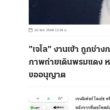
20 พ.ค. 2568 12:39 น.
"เจโล" งานเข้า ถูกช่างภ
ภาพถ่ายเดินพรมแดง หล
ขออนุญาต
เจนนิเฟอร์ โลเปซ หร
+
ก
ก
-ก
หลังจากที่เธอโพส
ฟังข่าว
Light