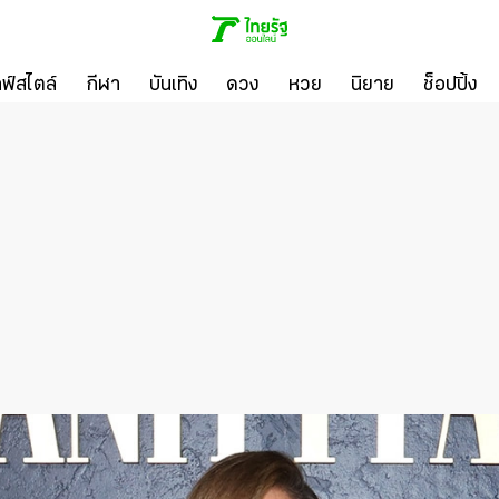
ลฟ์สไตล์
กีฬา
บันเทิง
ดวง
หวย
นิยาย
ช็อปปิ้ง