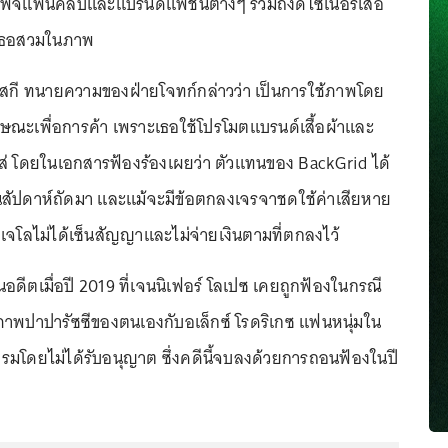
พจแฟนคลับและแบรนด์แฟชั่นต่างๆ รวมถึงดีไซเนอร์เสื้อ
ี่เธอสวมในภาพ
ว์สกี ทนายความของฝ่ายโจทก์กล่าวว่า เป็นการใช้ภาพโดย
ักษณะเพื่อการค้า เพราะเธอใช้โปรโมตแบรนด์เสื้อผ้าและ
มใส่ โดยในเอกสารฟ้องร้องเผยว่า ตัวแทนของ BackGrid ได้
สัปดาห์ถัดมา และแม้จะมีข้อตกลงเจรจาชดใช้ค่าเสียหาย
เจโลไม่ได้เซ็นสัญญาและไม่จ่ายเงินตามที่ตกลงไว้
อดีตเมื่อปี 2019 ที่เจนนิเฟอร์ โลเปซ เคยถูกฟ้องในกรณี
ภาพปาปารัซซีของตนเองกับอเล็กซ์ โรดริเกซ แฟนหนุ่มใน
มโดยไม่ได้รับอนุญาต ซึ่งคดีนี้จบลงด้วยการถอนฟ้องในปี