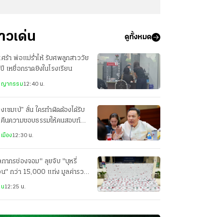
่าวเด่น
ดูทั้งหมด
เศร้า พ่อแม่ร่ำไห้ รับศพลูกสาววัย
ปี เหยื่อกราดยิงในโรงเรียน
ชญากรรม
12:40 น.
งเซมเบ้” ลั่น ใครทำผิดต้องได้รับ
 คืนความชอบธรรมให้คนสอบท้อง
ได้
เมือง
12:30 น.
ลกากรช่องจอม" ลุยจับ "บุหรี่
่อน" กว่า 15,000 แท่ง มูลค่ารวม
 ล้านบาท
าน
12:25 น.