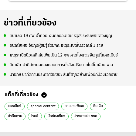
ข่าวที่เกี่ยวข้อง
ดับแล้ว 19 ศพ น้ำท่วม-ดินถล่มอินเดีย รัฐสั่งระงับพิธีแสวงบุญ
อินเดียเผย จับกุมผู้สมรู้ร่วมคิด เหตุระเบิดในนิวเดลี 1 ราย
เหตุระเบิดนิวเดลี ดับเพิ่มเป็น 12 ศพ คาดโยงการจับกุมที่แคชเมียร์
อินเดีย-ปากีสถานตกลงถอนทหารกำลังเสริมภายในสิ้นเดือน พ.ค.
นายกฯ ปากีสถานประกาศชัยชนะ ลั่นทำทุกอย่างเพื่อปกป้องเอกราช
แท็กที่เกี่ยวข้อง
แคชเมียร์
special content
รายงานพิเศษ
อินเดีย
ปากีสถาน
โจมตี
นักท่องเที่ยว
ข่าวต่างประเทศ
ข่าวต่างประเทศล่าสุด
ข่าวต่างประเทศวันนี้
ต่างประเทศ