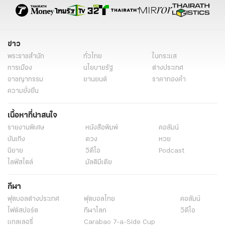
ข่าวรอบโลก
ข่าวรอบโลกวันนี้
ข่าวต่างประเทศออนไลน์
ข่าวต่างประเทศไทยรัฐ
ข่าวต่างประเทศ ไทยรัฐออนไลน์
ข่าววันนี้
ข่าววันนี้ล่าสุด
ข่าว
พระราชสำนัก
ทั่วไทย
ในกระแส
การเมือง
นโยบายรัฐ
ต่างประเทศ
อาชญากรรม
ยานยนต์
ราคาทองคำ
ความยั่งยืน
เนื้อหาที่น่าสนใจ
รายงานพิเศษ
หนังสือพิมพ์
คอลัมน์
บันเทิง
ดวง
หวย
นิยาย
วิดีโอ
Podcast
ไลฟ์สไตล์
มัลติมีเดีย
กีฬา
ฟุตบอลต่่างประเทศ
ฟุตบอลไทย
คอลัมน์
ไฟต์สปอร์ต
กีฬาโลก
วิดีโอ
แกลเลอรี่
Carabao 7-a-Side Cup