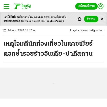
สมัครบริการ
เราใช้คุ้กกี้
เพื่อให้ทุกคนได้ประสบ
การณ์การใช้งานที่ดียิ่งขึ้น
+
ก
ก
-ก
รับทราบ
อ่านเพิ่มเติมคลิก
(Privacy Policy)
และ
(Cookie Policy)
24 เม.ย. 2568 14:23 น.
ข่าว
ต่างประเทศ
ไทยรัฐออนไลน์
เหตุโจมตีนักท่องเที่ยวในแคชเมียร์
ตอกย้ำรอยร้าวอินเดีย-ปากีสถาน
...