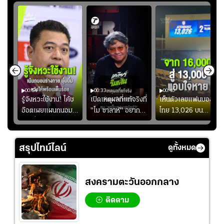
00:54
00:33
00:40
ร
รู้จังหวะใช้งาน! โค้ช
เปิดเหตุผลที่แท้จริงที่
เห็นตัวเลขแฟนบอล
อ๊อตเผยแผนถนอม
"โม ซาลาห์" อยาก
ไทย 13,026 บน
ึ้น
“บุ๋มบิ๋ม” เพื่อรักษา
ย้ายซบ "แทร็บซอนส
สกอร์บอร์ดแล้วแอบ
ย
ร่างกายให้พร้อมที่สุด
ปอร์"
ใจหาย น้อยกว่านัดที่
ที่
แล้วเจอมาเลเซียตั้ง
สรุปไทม์ไลน์
ดูทั้งหมด
อย่างเห็นได้ชัด
สงครามตะวันออกกลาง
ติดตาม