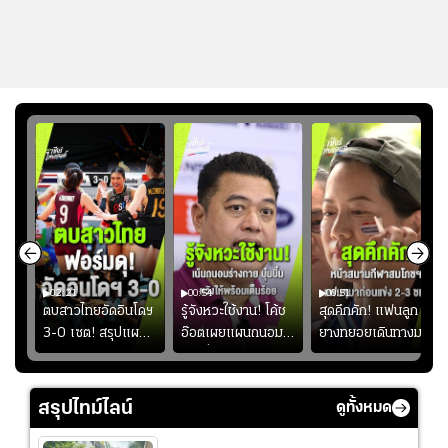
02:21
00:54
00:51
ูก
ตบสาวไทยอัดอินโดฯ
รู้จังหวะใช้งาน! โค้ช
สุดคึกคัก! แฟนลูก
าง
3-0 เซต! สรุปแผน
อ๊อตเผยแผนถนอม
ยางทยอยเดินทางมา
ทย
โค้ชอ๊อตติวเข้ม
“บุ๋มบิ๋ม” เพื่อรักษา
หน้าสนามกีฬา
้
ฟิตเนสต่อ พร้อมเผย
ร่างกายให้พร้อมที่สุด
สมโภชฯ กันอย่าง
ว
เหตุผล "บุ๋มบิ๋ม" ลง
คึกคัก ก่อนเกมเริ่ม
สรุปไทม์ไลน์
ดูทั้งหมด
ไม่เต็มเกม
2-3 ชั่วโมง