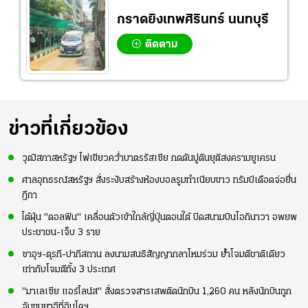
กราดยิงเทพศิรินทร์ นนทบุรี
ติดตาม
ข่าวที่เกี่ยวข้อง
วุฒิสภาสหรัฐฯ ไฟเขียวคว่ำบาตรรัสเซีย กดดันปูตินยุติสงครามยูเครน
ศาลอุทธรณ์สหรัฐฯ สั่งระงับสร้างห้องบอลรูมทำเนียบขาว ทรัมป์เดือดจ่อยื่น
ฎีกา
ไต้ฝุ่น "ดอลฟิน" เคลื่อนตัวเข้าใกล้ญี่ปุ่นตอนใต้ ปิดสนามบินโอกินาวา อพยพ
ประชาชน-เจ็บ 3 ราย
ซาอุฯ-ตุรกี-ปากีสถาน ลงนามสนธิสัญญากลาโหมร่วม ย้ำโจมตีชาติเดียว
เท่ากับโจมตีทั้ง 3 ประเทศ
"มาเลเซีย แอร์ไลน์ส" สั่งตรวจสารเสพติดนักบิน 1,260 คน หลังนักบินถูก
จับขนยาอีที่อินโดฯ