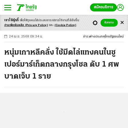
สมัครบริการ
เราใช้คุ้กกี้
เพื่อให้ทุกคนได้ประสบ
การณ์การใช้งานที่ดียิ่งขึ้น
+
ก
ก
-ก
รับทราบ
อ่านเพิ่มเติมคลิก
(Privacy Policy)
และ
(Cookie Policy)
24 เม.ย. 2568 09:34 น.
ข่าว
ต่างประเทศ
ไทยรัฐออนไลน์
หนุ่มเกาหลีคลั่ง ใช้มีดไล่แทงคนในซู
เปอร์มาร์เก็ตกลางกรุงโซล ดับ 1 ศพ
บาดเจ็บ 1 ราย
...