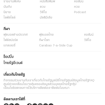
รายงานพิเศษ
หนังสือพิมพ์
คอลัมน์
บันเทิง
ดวง
หวย
นิยาย
วิดีโอ
Podcast
ไลฟ์สไตล์
มัลติมีเดีย
กีฬา
ฟุตบอลต่่างประเทศ
ฟุตบอลไทย
คอลัมน์
ไฟต์สปอร์ต
กีฬาโลก
วิดีโอ
แกลเลอรี่
Carabao 7-a-Side Cup
ช็อปปิ้ง
ไทยรัฐอีเวนต์
เกี่ยวกับไทยรัฐ
กิจกรรม
ร่วมงานกับเรา
เกี่ยวกับไทยรัฐ
มูลนิธิไทยรัฐ
ศูนย์ข้อมูลไทยรัฐ
FAQ
ศูนย์ช่วยเหลือ
นโยบายคุ้มครองข้อมูลส่วนบุคคลไทยรัฐกรุ๊ป
เงื่อนไขข้อตกลงการใช้บริการ
ติดต่อเรา
ติดต่อโฆษณา
ติดตามเราได้ที่