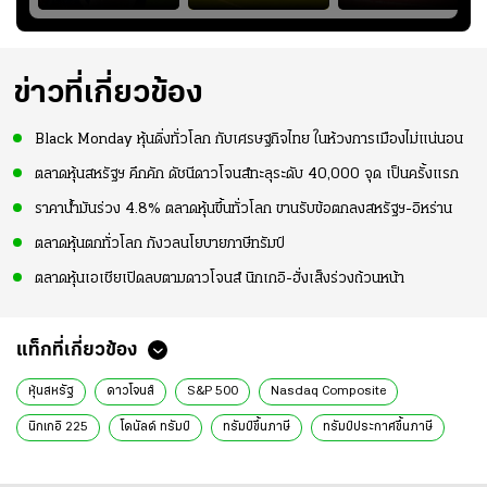
า
หน้าสนามกีฬา
สกอร์บอร์ดแล้วแอบ
ฉลองประตูแรกให้
่สุด
สมโภชฯ กันอย่าง
ใจหาย น้อยกว่านัดที่
ดาวรุ่ง "เจะฮานาฟี"
คึกคัก ก่อนเกมเริ่ม
แล้วเจอมาเลเซียตั้ง
ในสีเสื้อช้างศึกชุด
2-3 ชั่วโมง
อย่างเห็นได้ชัด
ใหญ่
ข่าวที่เกี่ยวข้อง
Black Monday หุ้นดิ่งทั่วโลก กับเศรษฐกิจไทย ในห้วงการเมืองไม่แน่นอน
ตลาดหุ้นสหรัฐฯ คึกคัก ดัชนีดาวโจนส์ทะลุระดับ 40,000 จุด เป็นครั้งแรก
ราคาน้ำมันร่วง 4.8% ตลาดหุ้นขึ้นทั่วโลก ขานรับข้อตกลงสหรัฐฯ-อิหร่าน
ตลาดหุ้นตกทั่วโลก กังวลนโยบายภาษีทรัมป์
ตลาดหุ้นเอเชียเปิดลบตามดาวโจนส์ นิกเกอิ-ฮั่งเส็งร่วงถ้วนหน้า
แท็กที่เกี่ยวข้อง
หุ้นสหรัฐ
ดาวโจนส์
S&P 500
Nasdaq Composite
นิกเกอิ 225
โดนัลด์ ทรัมป์
ทรัมป์ขึ้นภาษี
ทรัมป์ประกาศขึ้นภาษี
ทรัมป์เก็บภาษี
ทรัมป์ขึ้นภาษีนำเข้า
reciprocal tariff