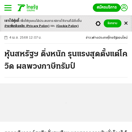
สมัครบริการ
เราใช้คุ้กกี้
เพื่อให้ทุกคนได้ประสบ
การณ์การใช้งานที่ดียิ่งขึ้น
+
ก
ก
-ก
รับทราบ
อ่านเพิ่มเติมคลิก
(Privacy Policy)
และ
(Cookie Policy)
4 เม.ย. 2568 12:07 น.
ข่าว
ต่างประเทศ
ไทยรัฐออนไลน์
หุ้นสหรัฐฯ ดิ่งหนัก รุนแรงสุดตั้งแต่โค
วิด ผลพวงภาษีทรัมป์
...