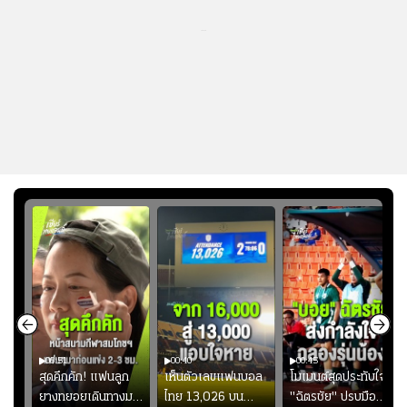
...
00:51
00:40
00:45
้ช
สุดคึกคัก! แฟนลูก
เห็นตัวเลขแฟนบอล
โมเมนต์สุดประทับใจ!
ม
ยางทยอยเดินทางมา
ไทย 13,026 บน
"ฉัตรชัย" ปรบมือ