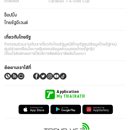
แกลเลอรี่
Carabao 7-a-Side Cup
ช็อปปิ้ง
ไทยรัฐอีเวนต์
เกี่ยวกับไทยรัฐ
กิจกรรม
ร่วมงานกับเรา
เกี่ยวกับไทยรัฐ
มูลนิธิไทยรัฐ
ศูนย์ข้อมูลไทยรัฐ
FAQ
ศูนย์ช่วยเหลือ
นโยบายคุ้มครองข้อมูลส่วนบุคคลไทยรัฐกรุ๊ป
เงื่อนไขข้อตกลงการใช้บริการ
ติดต่อเรา
ติดต่อโฆษณา
ติดตามเราได้ที่
Application
My THAIRATH