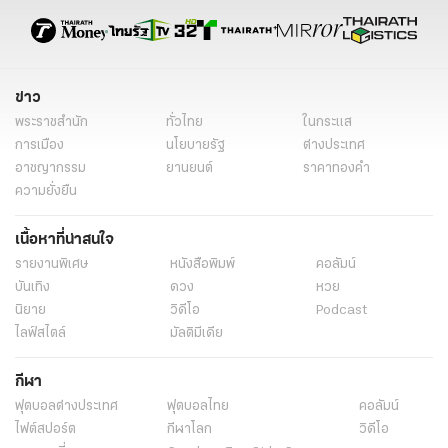
ข่าวต่างประเทศ
ข่าวต่างประเทศล่าสุด
ข่าวต่างประเทศวันนี้
ต่างประเทศ
ข่าวรอบโลก
ข่าวรอบโลกวันนี้
ข่าวต่างประเทศออนไลน์
ข่าวต่างประเทศไทยรัฐ
ข่าว
ข่าวต่างประเทศ ไทยรัฐออนไลน์
ข่าววันนี้
พระราชสำนัก
ทั่วไทย
ในกระแส
การเมือง
นโยบายรัฐ
ต่างประเทศ
อาชญากรรม
ยานยนต์
ราคาทองคำ
ความยั่งยืน
เนื้อหาที่น่าสนใจ
รายงานพิเศษ
หนังสือพิมพ์
คอลัมน์
บันเทิง
ดวง
หวย
นิยาย
วิดีโอ
Podcast
ไลฟ์สไตล์
มัลติมีเดีย
กีฬา
ฟุตบอลต่่างประเทศ
ฟุตบอลไทย
คอลัมน์
ไฟต์สปอร์ต
กีฬาโลก
วิดีโอ