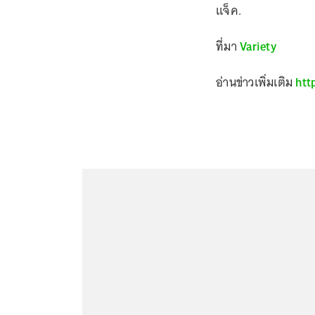
แจ็ค.
ที่มา
Variety
อ่านข่าวเพิ่มเติม
htt