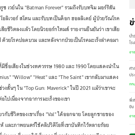
ทบรูซ เวย์นใน "Batman Forever" รวมถึงรับบทจิม มอร์ริสัน
อลิเวอร์ สโตน และรับบทเป็นด็อก ฮอลลิเดย์ ผู้ป่วยวัณโรค
ข
สียชีวิตลงแล้ว โดยนิวยอร์กไทมส์ รายงานยืนยันว่า เขาเสีย
นำร
5 ปี ด้วยโรคปอดบวม และหลังจากป่วยเป็นโรคมะเร็งลำคอมา
โรง
อา
ที่มีชื่อเสียงในช่วงทศวรรษ 1980 และ 1990 โดยแสดงนำใน
ศา
nius" "Willow" "Heat" และ "The Saint" เขากลับมาแสดง
ประ
คว้
กทม
่วงสั้นๆ ใน "Top Gun: Maverick" ในปี 2021 แม้ว่าเขาจะ
ต่อไปเนื่องจากอาการมะเร็งของเขา
พี่
ยิง
่ยวกับชีวิตของเขาเรื่อง "Val" ได้ออกฉาย โดยลูกชายของ
เสี
อา
งให้ และภาพยนตร์ใช้คลิปวิดีโอที่เขาบันทึกไว้หลายร้อย