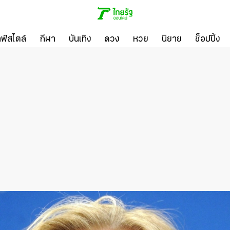
ลฟ์สไตล์
กีฬา
บันเทิง
ดวง
หวย
นิยาย
ช็อปปิ้ง