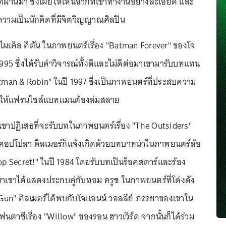
่ผ่านมา ซึ่งเผยให้เห็นฉากที่เขาทำงานอย่างละเอียด และ
ความเป็นนักคิดที่มีจิตวิญญาณศิลปิน
่ไมเคิล คีตัน ในภาพยนตร์เรื่อง "Batman Forever" ของโจ
 1995 ซึ่งได้รับคำวิจารณ์ทั้งดีและไม่ดีต่อมาเขามารับบทแทน
atman & Robin" ในปี 1997 ซึ่งเป็นภาพยนตร์ที่ประสบความ
ำให้แฟรนไชส์แบทแมนต้องล่มสลาย
เขาปฏิเสธที่จะรับบทในภาพยนตร์เรื่อง "The Outsiders"
คอปโปลา คิลเมอร์ก็แจ้งเกิดด้วยบทบาทนำในภาพยนตร์ล้อ
Top Secret!" ในปี 1984 โดยรับบทเป็นร็อคสตาร์และร้อง
าเขาได้แสดงประกบคู่กับทอม ครูซ ในภาพยนตร์ที่โด่งดัง
p Gun" คิลเมอร์ได้พบกับโจแอนน์ วอลลีย์ ภรรยาของเขาใน
าซีเรื่อง "Willow" ของรอน ฮาวเวิร์ด จากนั้นก็ได้ร่วม