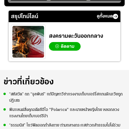
า
หน้าสนามกีฬา
สกอร์บอร์ดแล้วแอบ
ฉลองประตูแรกให้
่สุด
สมโภชฯ กันอย่าง
ใจหาย น้อยกว่านัดที่
ดาวรุ่ง "เจะฮานาฟี"
คึกคัก ก่อนเกมเริ่ม
แล้วเจอมาเลเซียตั้ง
ในสีเสื้อช้างศึกชุด
สรุปไทม์ไลน์
ดูทั้งหมด
2-3 ชั่วโมง
อย่างเห็นได้ชัด
ใหญ่
สงครามตะวันออกกลาง
ติดตาม
ข่าวที่เกี่ยวข้อง
“สหัสวัต” ถก “จุลพันธ์” แก้ปัญหาวีซ่าแรงงานเก็บเบอร์รี่สแกนดิเนเวียถูก
ปฏิเสธ
ฟินแลนด์สั่งคุกอดีตซีอีโอ "Polarica" และนายหน้าหญิงไทย หลอกลวง
แรงงานไทยเก็บเบอร์รีป่า
“ธรรมนัส” โชว์ฟิตออกกำลังกาย ท่ามกลางกระแสข่าวกล้าธรรมไม่ได้ร่วม