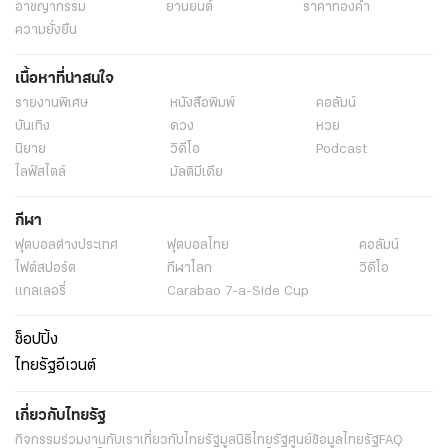
อาชญากรรม
ยานยนต์
ราคาทองคำ
ความยั่งยืน
เนื้อหาที่น่าสนใจ
รายงานพิเศษ
หนังสือพิมพ์
คอลัมน์
บันเทิง
ดวง
หวย
นิยาย
วิดีโอ
Podcast
ไลฟ์สไตล์
มัลติมีเดีย
กีฬา
ฟุตบอลต่่างประเทศ
ฟุตบอลไทย
คอลัมน์
ไฟต์สปอร์ต
กีฬาโลก
วิดีโอ
แกลเลอรี่
Carabao 7-a-Side Cup
ช็อปปิ้ง
ไทยรัฐอีเวนต์
เกี่ยวกับไทยรัฐ
กิจกรรม
ร่วมงานกับเรา
เกี่ยวกับไทยรัฐ
มูลนิธิไทยรัฐ
ศูนย์ข้อมูลไทยรัฐ
FAQ