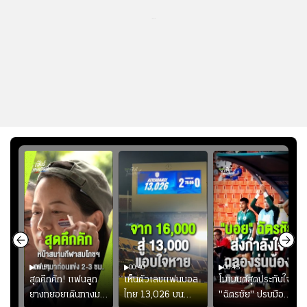
...
00:51
00:40
00:45
้ช
สุดคึกคัก! แฟนลูก
เห็นตัวเลขแฟนบอล
โมเมนต์สุดประทับใจ!
ม
ยางทยอยเดินทางมา
ไทย 13,026 บน
"ฉัตรชัย" ปรบมือ