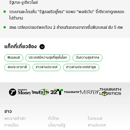
รัฐบาล-งูเขียวโผล่
แรงงานตะโกนลั่น "รัฐมนตรีอยู่ไหน" ขอพบ "พงศ์กวิน" จี้เยียวยาถูกหลอก
ไปทำงาน
สลด เฮลิคอปเตอร์พลเรือน 2 ลำชนกันกลางอากาศในฟินแลนด์ ดับ 5 ศพ
แท็กที่เกี่ยวข้อง
ฟินแลนด์
ประเทศมีความสุขที่สุดในโลก
วันความสุขสากล
สหประชาชาติ
ข่าวต่างประเทศ
ข่าวต่างประเทศล่าสุด
ข่าวต่างประเทศวันนี้
ต่างประเทศ
ข่าวรอบโลก
ข่าวรอบโลกวันนี้
ข่าวต่างประเทศออนไลน์
ข่าวต่างประเทศไทยรัฐ
ข่าวต่างประเทศ ไทยรัฐออนไลน์
ข่าววันนี้
ข่าว
พระราชสำนัก
ทั่วไทย
ในกระแส
การเมือง
นโยบายรัฐ
ต่างประเทศ