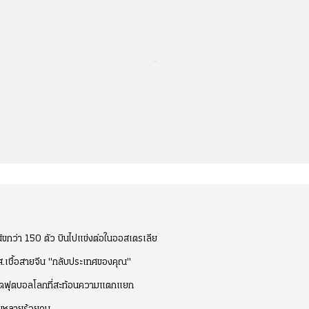
...
ุนัขกว่า 150 ตัว บินไปแข่งต่อในออสเตรเลีย
ส.เชื้อสายจีน "กลับประเทศของคุณ"
ดเปิดฟุตบอลโลกที่สะท้อนความแตกแยก