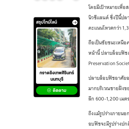
โดยมีเป้าหมายเพื่อส
นิวซีแลนด์ ซึ่งปีนี
สรุปไทม์ไลน์
คะแนนโหวตกว่า 1,
ถือเป็นชัยชนะเหนือ
หน้านี้ ปลาบล็อบฟ
Preservation Societ
กราดยิงเทพศิรินทร์
ปลาบล็อบฟิชอาศัยอ
นนทบุรี
มากบริเวณชายฝั่งข
ติดตาม
ลึก 600-1,200 เมต
ถึงแม้รูปร่างภายน
อบฟิชจะมีรูปร่างปกต