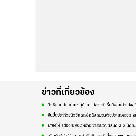
ข่าวที่เกี่ยวข้อง
นิวซีแลนด์แบนแข่งสุนัขเกรย์ฮาวด์ เริ่มมีผลแล้ว ส่งส
จีนยื่นประท้วงนิวซีแลนด์ หลัง รมว.ต่างประเทศบอก ส
เสียงโห่-เสียงเชียร์ อิหร่านเสมอนิวซีแลนด์ 2-2 นั