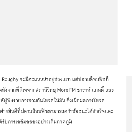
e Roughy จะมีคะแนนนำอยู่ช่วงแรก แต่ปลาบล็อบฟิชก็
ลังจากที่ดีเจจากสถานีวิทยุ More FM ซาราห์ แกนดี้ และ
้ผู้ฟังรายการร่วมกันโหวตให้มัน ซึ่งเมื่อผลการโหวต
่ต่างยินดีที่ปลาบล็อบฟิชสามารถคว้าชัยชนะได้สำเร็จและ
ด้รับการเฉลิมฉลองอย่างเต็มภาคภูมิ