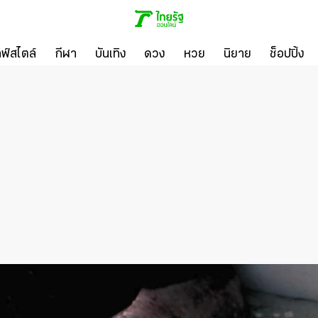
ลฟ์สไตล์
กีฬา
บันเทิง
ดวง
หวย
นิยาย
ช็อปปิ้ง