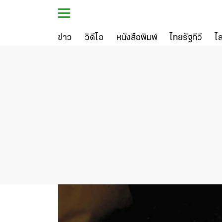
ข่าว
วิดีโอ
หนังสือพิมพ์
ไทยรัฐทีวี
ไ