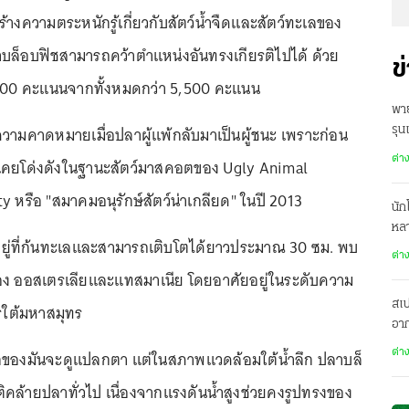
ร้างความตระหนักรู้เกี่ยวกับสัตว์น้ำจืดและสัตว์ทะเลของ
้ปลาบล็อบฟิชสามารถคว้าตำแหน่งอันทรงเกียรติไปได้ ด้วย
ข
300 คะแนนจากทั้งหมดกว่า 5,500 คะแนน
พาย
ความคาดหมายเมื่อปลาผู้แพ้กลับมาเป็นผู้ชนะ เพราะก่อน
รุน
6,
ต่า
ิชเคยโด่งดังในฐานะสัตว์มาสคอตของ Ugly Animal
y หรือ "สมาคมอนุรักษ์สัตว์น่าเกลียด" ในปี 2013
นัก
หล
ยู่ที่ก้นทะเลและสามารถเติบโตได้ยาวประมาณ 30 ซม. พบ
23 
ต่า
อง ออสเตรเลียและแทสมาเนีย โดยอาศัยอยู่ในระดับความ
สเ
รใต้มหาสมุทร
อา
มาต
อกของมันจะดูแปลกตา แต่ในสภาพแวดล้อมใต้น้ำลึก ปลาบล็
ต่า
สเ
ิคล้ายปลาทั่วไป เนื่องจากแรงดันน้ำสูงช่วยคงรูปทรงของ