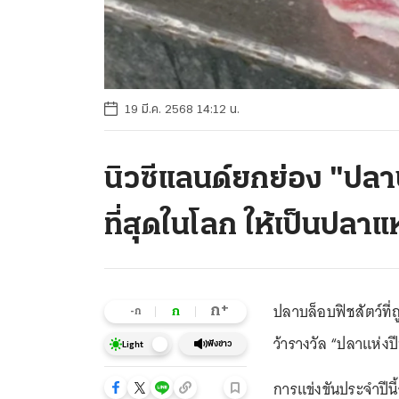
19 มี.ค. 2568 14:12 น.
นิวซีแลนด์ยกย่อง "ปลาบ
ที่สุดในโลก ให้เป็นปลาแห
ปลาบล็อบฟิชสัตว์ที่
+
ก
ก
-ก
ว้ารางวัล “ปลาแห่งป
ฟังข่าว
Light
การแข่งขันประจำปีนี