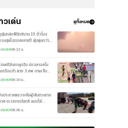
่าวเด่น
ดูทั้งหมด
ุฝุ่นถล่มฟีนิกซ์นาน 15 ชั่วโมง
แรงสุดในรอบหลายปี ฝุ่นพุ่งกว่า
000 ไมโครกรัม/ลบ.ม.
งประเทศ
06:22 น.
โทษศรีลังกาลุกฮิอ ก่อจลาจลใน
ายเรือนจำ ตาย 3 ศพ บาดเจ็บ
ราย คาดเอี่ยวแก๊งค้ายา
งประเทศ
06:20 น.
ปนประกาศตรวจเข้มผู้เดินทางทาง
กาศ-ทะเลจากอิตาลี ตอบโต้
รการของอิตาลีที่ระงับเชงเกน
งประเทศ
06:05 น.
ปน