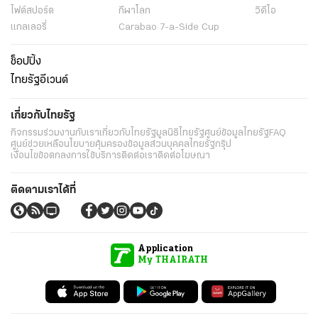
ไฟต์สปอร์ต
กีฬาโลก
วิดีโอ
แกลเลอรี่
Carabao 7-a-Side Cup
ช็อปปิ้ง
ไทยรัฐอีเวนต์
เกี่ยวกับไทยรัฐ
กิจกรรม
ร่วมงานกับเรา
เกี่ยวกับไทยรัฐ
มูลนิธิไทยรัฐ
ศูนย์ข้อมูลไทยรัฐ
FAQ
ศูนย์ช่วยเหลือ
นโยบายคุ้มครองข้อมูลส่วนบุคคลไทยรัฐกรุ๊ป
เงื่อนไขข้อตกลงการใช้บริการ
ติดต่อเรา
ติดต่อโฆษณา
ติดตามเราได้ที่
Application
My THAIRATH