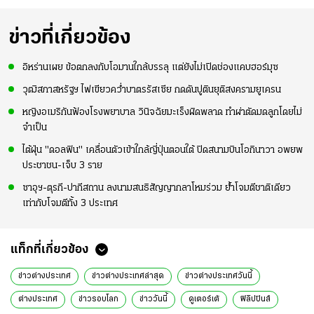
่สุด
สมโภชฯ กันอย่าง
ใจหาย น้อยกว่านัดที่
ดาวรุ่ง "เจะฮานาฟี"
คึกคัก ก่อนเกมเริ่ม
แล้วเจอมาเลเซียตั้ง
ในสีเสื้อช้างศึกชุด
2-3 ชั่วโมง
อย่างเห็นได้ชัด
ใหญ่
ข่าวที่เกี่ยวข้อง
อิหร่านเผย ข้อตกลงกับโอมานใกล้บรรลุ แต่ยังไม่เปิดช่องแคบฮอร์มุซ
วุฒิสภาสหรัฐฯ ไฟเขียวคว่ำบาตรรัสเซีย กดดันปูตินยุติสงครามยูเครน
หญิงอเมริกันฟ้องโรงพยาบาล วินิจฉัยมะเร็งผิดพลาด ทำผ่าตัดมดลูกโดยไม่
จำเป็น
ไต้ฝุ่น "ดอลฟิน" เคลื่อนตัวเข้าใกล้ญี่ปุ่นตอนใต้ ปิดสนามบินโอกินาวา อพยพ
ประชาชน-เจ็บ 3 ราย
ซาอุฯ-ตุรกี-ปากีสถาน ลงนามสนธิสัญญากลาโหมร่วม ย้ำโจมตีชาติเดียว
เท่ากับโจมตีทั้ง 3 ประเทศ
แท็กที่เกี่ยวข้อง
ข่าวต่างประเทศ
ข่าวต่างประเทศล่าสุด
ข่าวต่างประเทศวันนี้
ต่างประเทศ
ข่าวรอบโลก
ข่าววันนี้
ดูเตอร์เต้
ฟิลิปปินส์