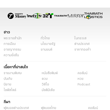
ข่าว
พระราชสำนัก
ทั่วไทย
ในกระแส
การเมือง
นโยบายรัฐ
ต่างประเทศ
อาชญากรรม
ยานยนต์
ราคาทองคำ
ความยั่งยืน
เนื้อหาที่น่าสนใจ
รายงานพิเศษ
หนังสือพิมพ์
คอลัมน์
บันเทิง
ดวง
หวย
นิยาย
วิดีโอ
Podcast
ไลฟ์สไตล์
มัลติมีเดีย
กีฬา
ฟุตบอลต่่างประเทศ
ฟุตบอลไทย
คอลัมน์