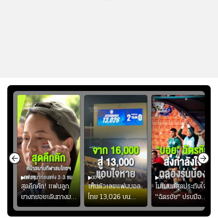
00:51
00:40
00:45
้ช
สุดคึกคัก! แฟนลูก
เห็นตัวเลขแฟนบอล
โมเมนต์สุดประทับใจ!
ม
ยางทยอยเดินทางมา
ไทย 13,026 บน
"ฉัตรชัย" ปรบมือ
า
หน้าสนามกีฬา
สกอร์บอร์ดแล้วแอบ
ฉลองประตูแรกให้