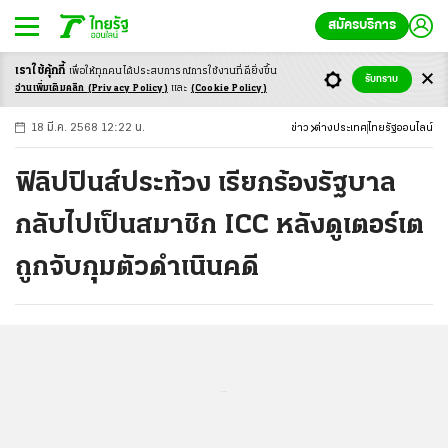
สมัครบริการ
เราใช้คุ้กกี้
เพื่อให้ทุกคนได้ประสบ
การณ์การใช้งานที่ดียิ่งขึ้น
+
ก
ก
-ก
รับทราบ
อ่านเพิ่มเติมคลิก
(Privacy Policy)
และ
(Cookie Policy)
18 มี.ค. 2568 12:22 น.
ข่าว
ต่างประเทศ
ไทยรัฐออนไลน์
ฟิลิปปินส์ประท้วง เรียกร้องรัฐบาล
กลับไปเป็นสมาชิก ICC หลังดูเตอร์เต
ถูกจับกุมตัวดำเนินคดี
...