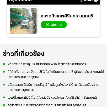
ทีมชาติไทย
แชมป์เอเชีย
ไทยจะคว้าชัย
กราดยิงเทพศิรินทร์ นนทบุรี
ติดตาม
ข่าวที่เกี่ยวข้อง
ผอ.เอฟบีไอสหรัฐฯ เตรียมลาออก พร้อมรัฐบาลไบเดนหมดวาระ
FBI สกัดแผนโจมตีงาน UFC ในทำเนียบขาว รวบ 5 ผู้ต้องสงสัย วางแผนใช้
โดรนติดระเบิด-ทีมซุ่มยิง
อดีตผอ.เอฟบีไอยัน "ผมบริสุทธิ์" หลังถูกตั้งข้อหาให้การเท็จและขัดขวาง
กระบวนการยุติธรรม
เอฟบีไอเผยคลิปวิดีโอผู้ต้องสงสัยลอบสังหาร “ชาร์ลี เคิร์ก” ยังหลบหนี
รัฐบาลทรัมป์เปิดเผยเอกสารการลอบสังหารมาร์ติน ลูเธอร์ คิง