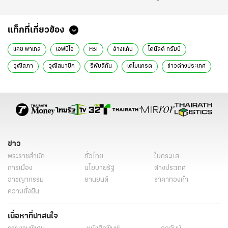
แท็กที่เกี่ยวข้อง
แคช พาเทล
เอฟบีไอ
FBI
ล้างแค้น
โดนัลด์ ทรัมป์
วุฒิสภา
วุฒิสมาชิก
รีพับลิกัน
เดโมแครต
ข่าวต่างประเทศ
ข่าวต่างประเทศ ไทยรัฐ
ข่าวต่างประเทศ ไทยรัฐออนไลน์
เรื่องเด่น
ข่าววันนี้
ข่าวทั่วไป
ข่าว
พระราชสำนัก
ทั่วไทย
ในกระแส
การเมือง
นโยบายรัฐ
ต่างประเทศ
อาชญากรรม
ยานยนต์
ราคาทองคำ
ความยั่งยืน
เนื้อหาที่น่าสนใจ