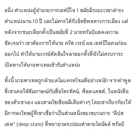
อนึ่ง ตำแหน่งผู้อำนวยการเอฟบีไอ 1 สมัยมีระยะเวลาดำรง
ตำแหน่งนาน 10 ปี และไม่ควรได้รับอิทธิพลทางการเมือง แต่
หลังจากชนะเลือกตั้งเป็นสมัยที่ 2 นายทรัมป์แสดงความ
ชัดเจนว่า เขาต้องการให้นาย คริส เวรย์ ผอ.เอฟบีไอคนก่อน
ออกไป ทำให้นายเวรย์ตัดสินใจลาออกทั้งที่ยังไม่ครบวาระ
เปิดทางให้นายพาเทลเข้ารับตำแหน่ง
ทั้งนี้ นายพาเทลถูกฝ่ายเดโมแครตโจมตีอย่างหนัก จากคำพูด
ที่เขาเคยให้สัมภาษณ์กับสื่อโทรทัศน์, พ็อดแคสต์, ในหนังสือ
ของตัวเขาเอง และตามโซเชียลมีเดียต่างๆ โดยเขาเรียกร้องให้
มีการลงโทษผู้ที่เขาเชื่อว่าเป็นส่วนหนึ่งของขบวนการ “ดีปส
เตต” (deep state) ที่พยายามจะบ่อนทำลายโดนัลด์ ทรัมป์