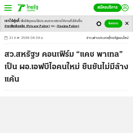
สมัครบริการ
เราใช้คุ้กกี้
เพื่อให้ทุกคนได้ประสบ
การณ์การใช้งานที่ดียิ่งขึ้น
+
ก
ก
-ก
รับทราบ
อ่านเพิ่มเติมคลิก
(Privacy Policy)
และ
(Cookie Policy)
21 ก.พ. 2568 04:34 น.
ข่าว
ต่างประเทศ
ไทยรัฐออนไลน์
สว.สหรัฐฯ คอนเฟิร์ม “แคช พาเทล”
เป็น ผอ.เอฟบีไอคนใหม่ ยืนยันไม่มีล้าง
แค้น
...