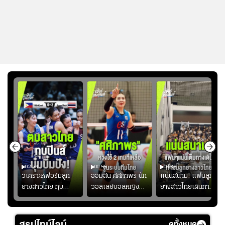
02:34
00:55
00:36
ขิน
วิเคราะห์ฟอร์มลูก
ออมสิน ศศิภาพร นัก
แน่นสนาม! แฟนลูก
วัน
ยางสาวไทย ทุบ
วอลเลย์บอลหญิงทีม
ยางสาวไทยเดินทาง
!
ฟิลิปปินส์ 3-0! "บุ๋ม
ชาติไทย หวังใช้ 2
เข้ามาเชียร์สาวไทย
บิ๋ม" คืนสนามสุดปัง
เกมที่เหลือ ปรับจู
อย่างคึกคัก เพื่อให้
#วอลเลย์บอลชาย
นระบบทีมก่อนลุยชิง
กำลังใจ ก่อนที่สาว
สรุปไทม์ไลน์
ดูทั้งหมด