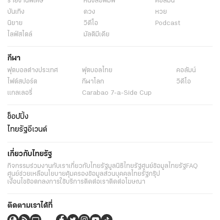
รายงานพิเศษ
หนังสือพิมพ์
คอลัมน์
บันเทิง
ดวง
หวย
นิยาย
วิดีโอ
Podcast
ไลฟ์สไตล์
มัลติมีเดีย
กีฬา
ฟุตบอลต่่างประเทศ
ฟุตบอลไทย
คอลัมน์
ไฟต์สปอร์ต
กีฬาโลก
วิดีโอ
แกลเลอรี่
Carabao 7-a-Side Cup
ช็อปปิ้ง
ไทยรัฐอีเวนต์
เกี่ยวกับไทยรัฐ
กิจกรรม
ร่วมงานกับเรา
เกี่ยวกับไทยรัฐ
มูลนิธิไทยรัฐ
ศูนย์ข้อมูลไทยรัฐ
FAQ
ศูนย์ช่วยเหลือ
นโยบายคุ้มครองข้อมูลส่วนบุคคลไทยรัฐกรุ๊ป
เงื่อนไขข้อตกลงการใช้บริการ
ติดต่อเรา
ติดต่อโฆษณา
ติดตามเราได้ที่