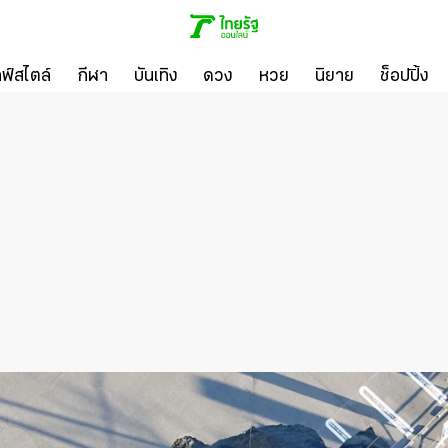
ลฟ์สไตล์
กีฬา
บันเทิง
ดวง
หวย
นิยาย
ช็อปปิ้ง