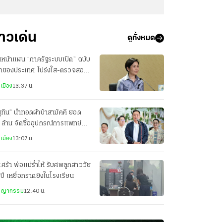
่าวเด่น
ดูทั้งหมด
นหน้าแผน “ภาครัฐระบบเปิด” ฉบับ
กของประเทศ โปร่งใส-ตรวจสอบ
มากขึ้น
เมือง
13:37 น.
ุทิน” นำทอดผ้าป่าสามัคคี ยอด
ล้าน จัดซื้ออุปกรณ์การแพทย์
.ระนอง
เมือง
13:07 น.
เศร้า พ่อแม่ร่ำไห้ รับศพลูกสาววัย
ปี เหยื่อกราดยิงในโรงเรียน
ชญากรรม
12:40 น.