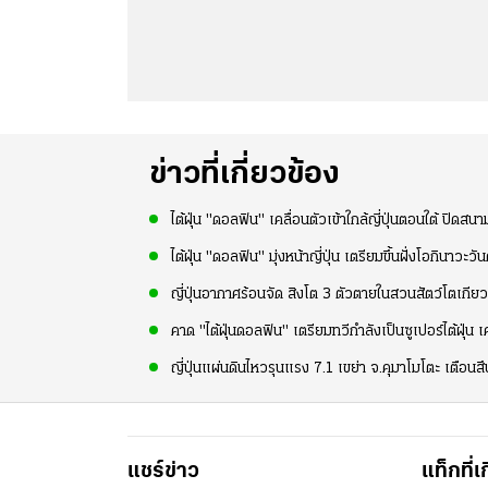
ข่าวที่เกี่ยวข้อง
ไต้ฝุ่น "ดอลฟิน" เคลื่อนตัวเข้าใกล้ญี่ปุ่นตอนใต้ ป
ไต้ฝุ่น "ดอลฟิน" มุ่งหน้าญี่ปุ่น เตรียมขึ้นฝั่งโอกินาว
ญี่ปุ่นอากาศร้อนจัด สิงโต 3 ตัวตายในสวนสัตว์โตเกียว
คาด "ไต้ฝุ่นดอลฟิน" เตรียมทวีกำลังเป็นซูเปอร์ไต้ฝุ่น เค
ญี่ปุ่นแผ่นดินไหวรุนแรง 7.1 เขย่า จ.คุมาโมโตะ เตือนส
แชร์ข่าว
แท็กที่เ