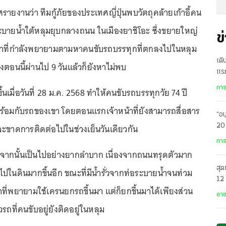
รายงานว่า ทีมกู้ภัยของประเทศญี่ปุ่นพบวัตถุคล้ายเก้าอี้คน
ะบายน้ำใต้หลุมยุบกลางถนน ในเมืองยาชิโอะ ซึ่งขยายใหญ่
ข
าหน้าที่กำลังพยายามตามหาคนขับรถบรรทุกที่ตกลงไปในหลุม
เดิ
งตอนนี้ผ่านไป 9 วันแล้วก็ยังหาไม่พบ
แร
ได้
การ
ึ้นเมื่อวันที่ 28 ม.ค. 2568 ทำให้คนขับรถบรรทุกวัย 74 ปี
้อมกับรถของเขา โดยตอนแรกเจ้าหน้าที่ยังสามารถสื่อสาร
“อน
จะขาดการติดต่อไปในช่วงเย็นวันเดียวกัน
20 
รพ
การ
งจากนั้นเป็นไปอย่างยากลำบาก เนื่องจากถนนทรุดตัวมาก
สุด
ไปในดินมากขึ้นอีก ขณะที่มีน้ำรั่วจากท่อระบายน้ำจนท่วม
12 
าที่พยายามใช้เครนยกรถขึ้นมา แต่ก็ยกขึ้นมาได้เพียงส่วน
อา
วรถที่คนขับอยู่ยังติดอยู่ในหลุม