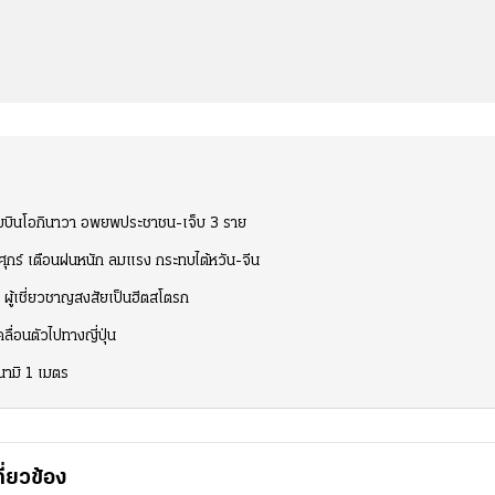
ิดสนามบินโอกินาวา อพยพประชาชน-เจ็บ 3 ราย
ะวันศุกร์ เตือนฝนหนัก ลมแรง กระทบไต้หวัน-จีน
 ผู้เชี่ยวชาญสงสัยเป็นฮีตสโตรก
ลื่อนตัวไปทางญี่ปุ่น
ึนามิ 1 เมตร
กี่ยวข้อง