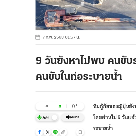
7 ก.พ. 2568 01:57 น.
9 วันยังหาไม่พบ คนขับรถ
คนขับในท่อระบายน้ำ
ทีมกู้ภัยของญี่ปุ่
+
ก
ก
-ก
โดยผ่านไป 9 วันแล้ว
ฟังข่าว
Light
ระบายน้ำ