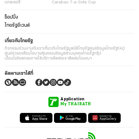
แกลเลอรี่
Carabao 7-a-Side Cup
ช็อปปิ้ง
ไทยรัฐอีเวนต์
เกี่ยวกับไทยรัฐ
กิจกรรม
ร่วมงานกับเรา
เกี่ยวกับไทยรัฐ
มูลนิธิไทยรัฐ
ศูนย์ข้อมูลไทยรัฐ
FAQ
ศูนย์ช่วยเหลือ
นโยบายคุ้มครองข้อมูลส่วนบุคคลไทยรัฐกรุ๊ป
เงื่อนไขข้อตกลงการใช้บริการ
ติดต่อเรา
ติดต่อโฆษณา
ติดตามเราได้ที่
Application
My THAIRATH