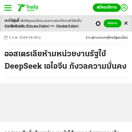
สมัครบริการ
เราใช้คุ้กกี้
เพื่อให้ทุกคนได้ประสบ
การณ์การใช้งานที่ดียิ่งขึ้น
+
ก
ก
-ก
รับทราบ
อ่านเพิ่มเติมคลิก
(Privacy Policy)
และ
(Cookie Policy)
5 ก.พ. 2568 04:00 น.
ข่าว
ต่างประเทศ
ไทยรัฐออนไลน์
ออสเตรเลียห้ามหน่วยงานรัฐใช้
DeepSeek เอไอจีน กังวลความมั่นคง
...