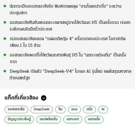
นักการเมืองออสเตรเลียรับ พิมพ์แชตหลุด "งานโคตรน่าเบื่อ" ระหว่าง
ประชุมสภา
ออสเตรเลียยืนยันพบนกทะเลตายหมู่จากไข้หวัดนก H5 เป็นครั้งแรก เร่งยก
ระดับแผนรับมือทั่วประเทศ
แม่ออสเตรเลียคลอด "แฝดแท้หญิง 4" ครั้งแรกของประเทศ โอกาสเกิด
เพียง 1 ใน 15 ล้าน
ออสเตรเลียพบเชื้อไข้หวัดนกสายพันธุ์ H5 ใน "นกทะเลท้องถิ่น" เป็นครั้ง
แรก
DeepSeek เปิดตัว "DeepSeek-V4" โมเดล AI รุ่นใหม่ ลดต้นทุนมหาศาล
ท้าชนสหรัฐฯ
แท็กที่เกี่ยวข้อง
ออสเตรเลีย
DeepSeek
จีน
แบน
เอไอ
AI
ปัญญาประดิษฐ์
แอปพลิเคชัน
แชทบอท
แชทเอไอ
หน่วยงานรัฐ
ความปลอดภัย
ความมั่นคง
ข่าวต่างประเทศ