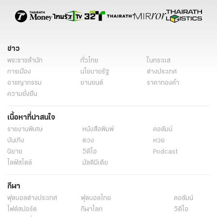
ข่าวต่างประเทศ ไทยรัฐ
ข่าวต่างประเทศ ไทยรัฐออนไลน์
เรื่องเด่น
ข่าววันนี้
ข่าวทั่วไป
ข่าว
พระราชสำนัก
ทั่วไทย
ในกระแส
การเมือง
นโยบายรัฐ
ต่างประเทศ
อาชญากรรม
ยานยนต์
ราคาทองคำ
ความยั่งยืน
เนื้อหาที่น่าสนใจ
รายงานพิเศษ
หนังสือพิมพ์
คอลัมน์
บันเทิง
ดวง
หวย
นิยาย
วิดีโอ
Podcast
ไลฟ์สไตล์
มัลติมีเดีย
กีฬา
ฟุตบอลต่่างประเทศ
ฟุตบอลไทย
คอลัมน์
ไฟต์สปอร์ต
กีฬาโลก
วิดีโอ