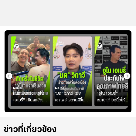
01:07
00:51
02:33
้อง
ฝันที่เป็นจริง! "อูไน
“มด” วิภาวี เผย
"อูไน เอเมรี่"
เอเมรี่" เซ็นสดข้าง
สภาพร่างกายดีขึ้น
ชมเปาะ! ยกนิ้วให้
รอยสักบนแผ่นหลัง
อย่างต่อเนื่อง พร้อม
แท็กติกบีจี แฮปปี้
ู่ใน
"คุณเต๊ะ" แฟนพันธุ์
พยายามลงสนามให้
สุดๆ กับการเยือนไทย
แท้วิลล่า นาน 33 ปี
มากขึ้น เพื่อเรียก
ความมั่นใจ
ข่าวที่เกี่ยวข้อง