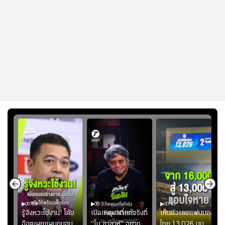
...
00:54
00:33
00:40
ร
รู้จังหวะใช้งาน! โค้ช
เปิดเหตุผลที่แท้จริงที่
เห็นตัวเลขแฟนบอล
อ๊อตเผยแผนถนอม
"โม ซาลาห์" อยาก
ไทย 13,026 บน