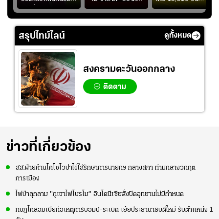
ึ้น
“บุ๋มบิ๋ม” เพื่อรักษา
ย้ายซบ "แทร็บซอนส
สกอร์บอร์ดแล้วแอบ
ย
ร่างกายให้พร้อมที่สุด
ปอร์"
ใจหาย น้อยกว่านัดที่
ที่
แล้วเจอมาเลเซียตั้ง
สรุปไทม์ไลน์
ดูทั้งหมด
อย่างเห็นได้ชัด
สงครามตะวันออกกลาง
ติดตาม
ข่าวที่เกี่ยวข้อง
สส.ฝ่ายค้านโคโซโวปาไข่ใส่รักษาการนายกฯ กลางสภา ท่ามกลางวิกฤต
การเมือง
ไฟป่าลุกลาม "ภูเขาไฟโบรโม" อินโดนีเซียสั่งปิดอุทยานไม่มีกำหนด
กบฏโคลอมเบียก่อเหตุคาร์บอมบ์-ระเบิด เย้ยประธานาธิบดีใหม่ รับตำแหน่ง 1