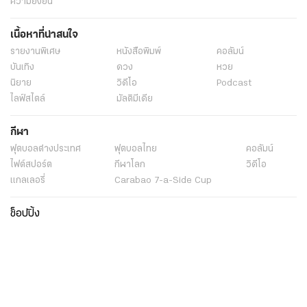
ความยั่งยืน
เนื้อหาที่น่าสนใจ
รายงานพิเศษ
หนังสือพิมพ์
คอลัมน์
บันเทิง
ดวง
หวย
นิยาย
วิดีโอ
Podcast
ไลฟ์สไตล์
มัลติมีเดีย
กีฬา
ฟุตบอลต่่างประเทศ
ฟุตบอลไทย
คอลัมน์
ไฟต์สปอร์ต
กีฬาโลก
วิดีโอ
แกลเลอรี่
Carabao 7-a-Side Cup
ช็อปปิ้ง
ไทยรัฐอีเวนต์
เกี่ยวกับไทยรัฐ
กิจกรรม
ร่วมงานกับเรา
เกี่ยวกับไทยรัฐ
มูลนิธิไทยรัฐ
ศูนย์ข้อมูลไทยรัฐ
FAQ
ศูนย์ช่วยเหลือ
นโยบายคุ้มครองข้อมูลส่วนบุคคลไทยรัฐกรุ๊ป
เงื่อนไขข้อตกลงการใช้บริการ
ติดต่อเรา
ติดต่อโฆษณา