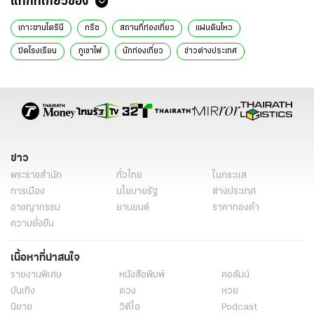
แท็กที่เกี่ยวข้อง
เกาะซานโตรินี
กรีซ
สถานที่ท่องเที่ยว
แผ่นดินไหว
ปิดโรงเรียน
ภูเขาไฟ
นักท่องเที่ยว
ข่าวต่างประเทศ
ข่าวต่างประเทศ ไทยรัฐ
ข่าวต่างประเทศ ไทยรัฐออนไลน์
เรื่องเด่น
ข่าววันนี้
ข่าวทั่วไป
ข่าว
พระราชสำนัก
ทั่วไทย
ในกระแส
การเมือง
นโยบายรัฐ
ต่างประเทศ
อาชญากรรม
ยานยนต์
ราคาทองคำ
ความยั่งยืน
เนื้อหาที่น่าสนใจ
รายงานพิเศษ
หนังสือพิมพ์
คอลัมน์
บันเทิง
ดวง
หวย
นิยาย
วิดีโอ
Podcast