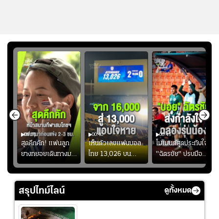
00:51
00:40
00:45
้ช
สุดคึกคัก! แฟนลูก
เห็นตัวเลขแฟนบอล
โมเมนต์สุดประทับใจ!
ม
ยางทยอยเดินทางมา
ไทย 13,026 บน
"ฉัตรชัย" ปรบมือ
า
หน้าสนามกีฬา
สกอร์บอร์ดแล้วแอบ
ฉลองประตูแรกให้
่สุด
สมโภชฯ กันอย่าง
ใจหาย น้อยกว่านัดที่
ดาวรุ่ง "เจะฮานาฟี"
คึกคัก ก่อนเกมเริ่ม
แล้วเจอมาเลเซียตั้ง
ในสีเสื้อช้างศึกชุด
สรุปไทม์ไลน์
ดูทั้งหมด
2-3 ชั่วโมง
อย่างเห็นได้ชัด
ใหญ่