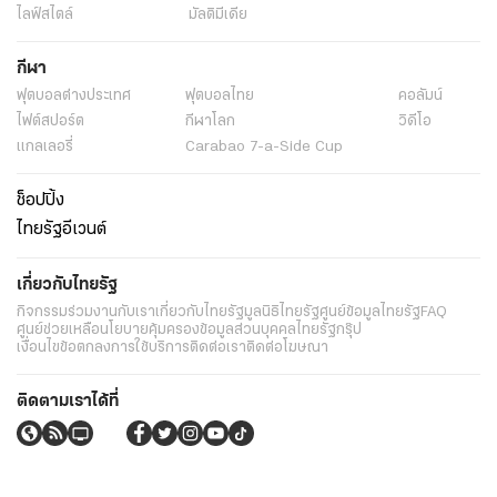
ไลฟ์สไตล์
มัลติมีเดีย
กีฬา
ฟุตบอลต่่างประเทศ
ฟุตบอลไทย
คอลัมน์
ไฟต์สปอร์ต
กีฬาโลก
วิดีโอ
แกลเลอรี่
Carabao 7-a-Side Cup
ช็อปปิ้ง
ไทยรัฐอีเวนต์
เกี่ยวกับไทยรัฐ
กิจกรรม
ร่วมงานกับเรา
เกี่ยวกับไทยรัฐ
มูลนิธิไทยรัฐ
ศูนย์ข้อมูลไทยรัฐ
FAQ
ศูนย์ช่วยเหลือ
นโยบายคุ้มครองข้อมูลส่วนบุคคลไทยรัฐกรุ๊ป
เงื่อนไขข้อตกลงการใช้บริการ
ติดต่อเรา
ติดต่อโฆษณา
ติดตามเราได้ที่
Application