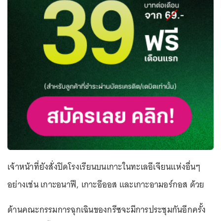
เจ้าหน้าที่ยังสั่งปิดโรงเรียนบนเกาะในทะเลอีเจียนแห่งอื่นๆ
อย่างเช่น เกาะอนาฟี, เกาะอีออส และเกาะอามอร์กอส ด้วย
ด้านคณะกรรมการฉุกเฉินของกรีซจะมีการประชุมกันอีกครั้ง