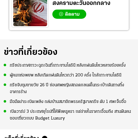
สงครามตะวันออกกลาง
ติดตาม
ข่าวที่เกี่ยวข้อง
กรีซประกาศภาวะฉุกเฉินที่เกาะซานโตรินี หลังแผ่นดินไหวหลายร้อยครั้ง
ผู้คนแห่อพยพ หลังเกิดแผ่นดินไหวกว่า 200 ครั้ง ใกล้เกาะซานโตรินี
กรีซจับกุมชายวัย 26 ปี ซ่อนศพหญิงสกอตแลนด์ในกระเป๋าเดินทางทิ้ง
อาคารร้าง
มือมืดปาระเบิดเพลิง ถล่มบ้านสมาชิกพรรครัฐบาลกรีซ ดับ 1 ศพเจ็บอื้อ
เปิดวาร์ป 3 ประเทศยุโรปที่ให้ฟีลหรูหรา แต่จ่ายในราคาเอื้อมถึง สานฝันคน
ชอบเที่ยวแบบ Budget Luxury