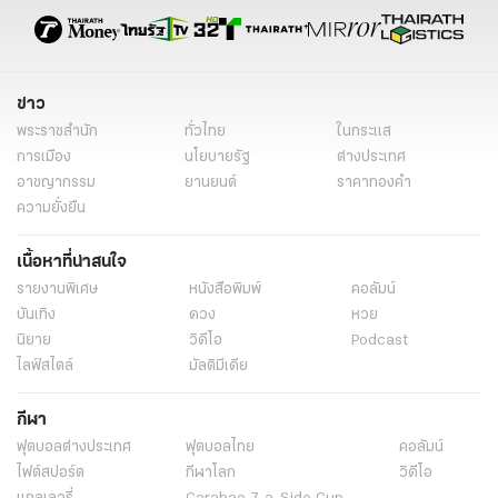
ข่าว
พระราชสำนัก
ทั่วไทย
ในกระแส
การเมือง
นโยบายรัฐ
ต่างประเทศ
อาชญากรรม
ยานยนต์
ราคาทองคำ
ความยั่งยืน
เนื้อหาที่น่าสนใจ
รายงานพิเศษ
หนังสือพิมพ์
คอลัมน์
บันเทิง
ดวง
หวย
นิยาย
วิดีโอ
Podcast
ไลฟ์สไตล์
มัลติมีเดีย
กีฬา
ฟุตบอลต่่างประเทศ
ฟุตบอลไทย
คอลัมน์
ไฟต์สปอร์ต
กีฬาโลก
วิดีโอ