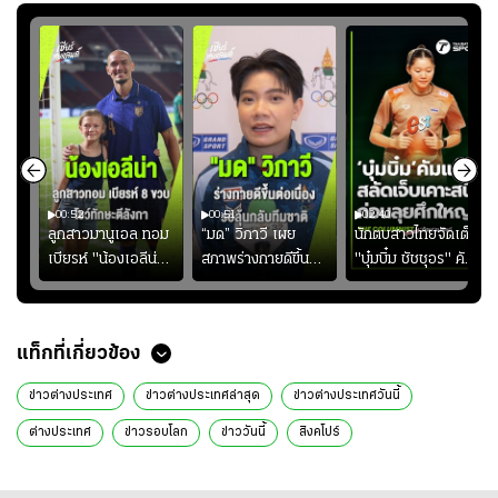
00:52
00:51
02:40
ชนะ
ลูกสาวมานูเอล ทอม
“มด” วิภาวี เผย
นักตบสาวไทยจัดเต็ม
ง
เบียรห์ "น้องเอลีน่า"
สภาพร่างกายดีขึ้น
"บุ๋มบิ๋ม ชัชชุอร" คัม
วัย 8 ขวบ โชว์ตี
อย่างต่อเนื่อง พร้อม
แบ็ก ศึก" SEA V
ลังกาสุดพริ้ว
พยายามลงสนามให้
CUP 2026" เลก
มากขึ้น เพื่อเรียก
สอง!!
แท็กที่เกี่ยวข้อง
ความมั่นใจ
ข่าวต่างประเทศ
ข่าวต่างประเทศล่าสุด
ข่าวต่างประเทศวันนี้
ต่างประเทศ
ข่าวรอบโลก
ข่าววันนี้
สิงคโปร์