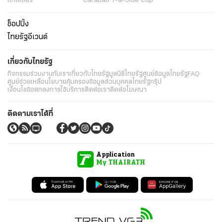
แกลเลอรี่
Carabao 7-a-Side Cup
ช็อปปิ้ง
ไทยรัฐอีเวนต์
เกี่ยวกับไทยรัฐ
กิจกรรม
ร่วมงานกับเรา
เกี่ยวกับไทยรัฐ
มูลนิธิไทยรัฐ
ศูนย์ข้อมูลไทยรัฐ
FAQ
ศูนย์ช่วยเหลือ
นโยบายคุ้มครองข้อมูลส่วนบุคคลไทยรัฐกรุ๊ป
เงื่อนไขข้อตกลงการใช้บริการ
ติดต่อเรา
ติดต่อโฆษณา
ติดตามเราได้ที่
Application
My THAIRATH