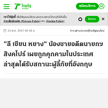
สมัครบริการ
เราใช้คุ้กกี้
เพื่อให้ทุกคนได้ประสบ
การณ์การใช้งานที่ดียิ่งขึ้น
+
ก
ก
-ก
รับทราบ
อ่านเพิ่มเติมคลิก
(Privacy Policy)
และ
(Cookie Policy)
23 ต.ค. 2567 09:06 น.
ข่าว
ต่างประเทศ
ไทยรัฐออนไลน์
"ลี เซียน หยาง" น้องชายอดีตนายกฯ
สิงคโปร์ เผยถูกคุกคามในประเทศ
ล่าสุดได้รับสถานะผู้ลี้ภัยที่อังกฤษ
...