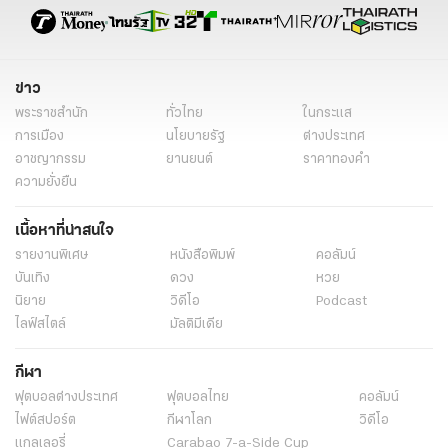
อิสราเอล ปาเลสไตน์
กลุ่มฮามาส
สงครามอิสราเอลวันนี้
สงครามอิสราเอลล่าสุด
ข่าวต่างประเทศ
ข่าวต่างประเทศ ไทยรัฐ
ข่าวต่างประเทศ ไทยรัฐออนไลน์
เรื่องเด่น
ข่าววันนี้
ข่าวทั่วไป
ข่าว
พระราชสำนัก
ทั่วไทย
ในกระแส
การเมือง
นโยบายรัฐ
ต่างประเทศ
อาชญากรรม
ยานยนต์
ราคาทองคำ
ความยั่งยืน
เนื้อหาที่น่าสนใจ
รายงานพิเศษ
หนังสือพิมพ์
คอลัมน์
บันเทิง
ดวง
หวย
นิยาย
วิดีโอ
Podcast
ไลฟ์สไตล์
มัลติมีเดีย
กีฬา
ฟุตบอลต่่างประเทศ
ฟุตบอลไทย
คอลัมน์
ไฟต์สปอร์ต
กีฬาโลก
วิดีโอ
แกลเลอรี่
Carabao 7-a-Side Cup