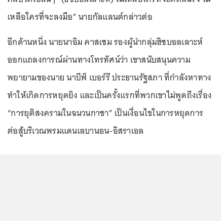
เหลือใครที่จะลงมือ” นายกัลแลนต์กล่าวต่อ
อีกด้านหนึ่ง นายนาอิม คาสเซม รองผู้นำกลุ่มฮิซบอลเลาะห์
ออกแถลงการณ์ผ่านทางโทรทัศน์ว่า เขาสนับสนุนความ
พยายามของนาย นาบีฟ์ เบอร์รี ประธานรัฐสภา ที่กำลังหาทาง
ทำให้เกิดการหยุดยิง และเป็นครั้งแรกที่พวกเขาไม่พูดถึงเรื่อง
“การยุติสงครามในฉนวนกาซา” เป็นเงื่อนไขในการหยุดการ
ต่อสู้บริเวณพรมแดนเลบานอน-อิสราเอล
...