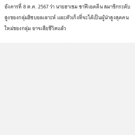
อังคารที่ 8 ต.ค. 2567 ว่า นายฮาเชม ซาฟีเอดดีน สมาชิกระดับ
สูงของกลุ่มฮิซบอลเลาะห์ และตัวเก็งที่จะได้เป็นผู้นำสูงสุดคน
ใหม่ของกลุ่ม อาจเสียชีวิตแล้ว
...