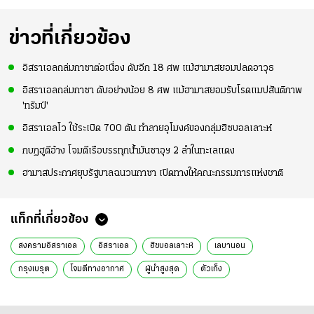
ข่าวที่เกี่ยวข้อง
อิสราเอลถล่มกาซาต่อเนื่อง ดับอีก 18 ศพ แม้ฮามาสยอมปลดอาวุธ
อิสราเอลถล่มกาซา ดับอย่างน้อย 8 ศพ แม้ฮามาสยอมรับโรดแมปสันติภาพ
'ทรัมป์'
อิสราเอลโว ใช้ระเบิด 700 ตัน ทำลายอุโมงค์ของกลุ่มฮิซบอลเลาะห์
กบฏฮูตีอ้าง โจมตีเรือบรรทุกน้ำมันซาอุฯ 2 ลำในทะเลแดง
ฮามาสประกาศยุบรัฐบาลฉนวนกาซา เปิดทางให้คณะกรรมการแห่งชาติ
แท็กที่เกี่ยวข้อง
สงครามอิสราเอล
อิสราเอล
ฮิซบอลเลาะห์
เลบานอน
กรุงเบรุต
โจมตีทางอากาศ
ผู้นำสูงสุด
ตัวเก็ง
ฮาเชม ซาฟีเอดดีน
กาซ่า อิสราเอล
ปาเลสไตน์
ฉนวนกาซา