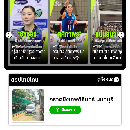
01:08
00:55
00:36
ก
บุ๋มบิ๋ม ชัชชุอร สุดตื่น
ออมสิน ศศิภาพร นัก
แน่นสนาม! แฟนลูก
เต้นกลับมาลงสนาม
วอลเลย์บอลหญิงทีม
ยางสาวไทยเดินทาง
ุ๋ม
ให้ทีมชาติ แอบกังวล
ชาติไทย หวังใช้ 2
เข้ามาเชียร์สาวไทย
ัง
จังหวะไม่เข้ากับเพื่อน
เกมที่เหลือ ปรับจู
อย่างคึกคัก เพื่อให้
ย
นระบบทีมก่อนลุยชิง
กำลังใจ ก่อนที่สาว
สรุปไทม์ไลน์
ดูทั้งหมด
แชมป์เอเชีย
ไทยจะคว้าชัย
กราดยิงเทพศิรินทร์ นนทบุรี
ติดตาม