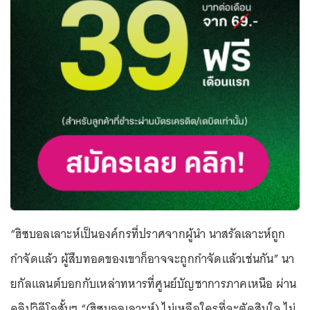
“ฮิซบอลเลาะห์เป็นองค์กรที่ปราศจากผู้นำ นาสรัลเลาะห์ถูก
กำจัดแล้ว ผู้สืบทอดของเขาก็อาจจะถูกกำจัดแล้วเช่นกัน” นา
ยกัลแลนต์บอกกับเหล่าทหารที่ศูนย์บัญชาการภาคเหนือ ผ่าน
คลิปวิดีโอสั้นๆ “(ฮิซบอลเลาะห์) ไม่เหลือใครที่จะตัดสินใจ ไม่