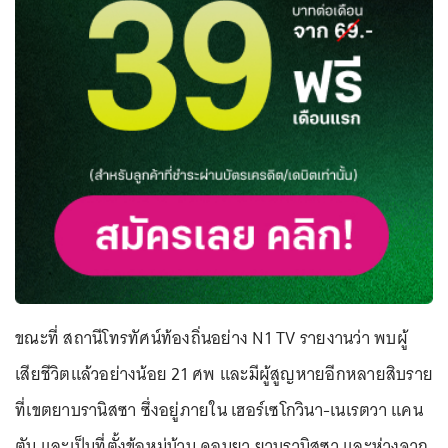
ขณะที่ สถานีโทรทัศน์ท้องถิ่นอย่าง N1 TV รายงานว่า พบผู้
เสียชีวิตแล้วอย่างน้อย 21 ศพ และมีผู้สูญหายอีกหลายสิบราย
ที่เขตยาบรานิสซา ซึ่งอยู่ภายใน เฮอร์เซโกวินา-เนเรตวา แคน
ตัน และเป็นที่ตั้งข้อหมู่บ้าน ดอนยา ยาบรานิสซา และห่างจาก