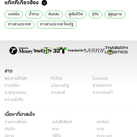
แท็กที่เกี่ยวข้อง
บอสเนีย
น้ำท่วม
ดินถล่ม
ผู้เสียชีวิต
กู้ภัย
ผู้สูญหาย
ข่าวต่างประเทศ
ข่าวต่างประเทศ ไทยรัฐ
ข่าวต่างประเทศ ไทยรัฐออนไลน์
เรื่องเด่น
ข่าววันนี้
ข่าวทั่วไป
ข่าว
พระราชสำนัก
ทั่วไทย
ในกระแส
การเมือง
นโยบายรัฐ
ต่างประเทศ
อาชญากรรม
ยานยนต์
ราคาทองคำ
ความยั่งยืน
เนื้อหาที่น่าสนใจ
รายงานพิเศษ
หนังสือพิมพ์
คอลัมน์
บันเทิง
ดวง
หวย
นิยาย
วิดีโอ
Podcast