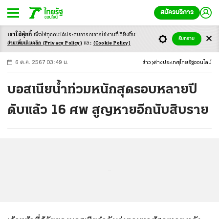
สมัครบริการ
เราใช้คุ้กกี้
เพื่อให้ทุกคนได้ประสบ
การณ์การใช้งานที่ดียิ่งขึ้น
+
ก
ก
-ก
รับทราบ
อ่านเพิ่มเติมคลิก
(Privacy Policy)
และ
(Cookie Policy)
6 ต.ค. 2567 03:49 น.
ข่าว
ต่างประเทศ
ไทยรัฐออนไลน์
บอสเนียน้ำท่วมหนักสุดรอบหลายปี
ดับแล้ว 16 ศพ สูญหายอีกนับสิบราย
...