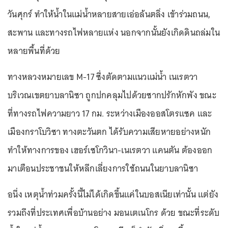
วันศุกร์ ทำให้น้ำในแม่น้ำหลายสายเอ่อล้นตลิ่ง เข้าร่วมถนน,
สะพาน และทางรถไฟหลายแห่ง นอกจากนั้นยังเกิดดินถล่มใน
หลายพื้นที่ด้วย
ทางหลวงหมายเลข M-17 ซึ่งตัดตามแนวแม่น้ำ เนเรตวา
บริเวณเขตยาบลานิซา ถูกปกคลุมไปด้วยซากปรักหักพัง ขณะ
ที่ทางรถไฟความยาว 17 กม. ระหว่างเมืองออสโตรแซค และ
เมืองกราโบวิซา ทางตะวันตก ได้รับความเสียหายอย่างหนัก
ทำให้ทางการของ เฮอร์เซโกวินา-เนเรตวา แคนตัน ต้องออก
มาเตือนประชาชนให้หลีกเลี่ยงการใช้ถนนในยาบลานิซา
อนึ่ง เหตุน้ำท่วมครั้งนี้ไม่ได้เกิดขึ้นแค่ในบอสเนียเท่านั้น แต่ยัง
รวมถึงที่ประเทศเพื่อบ้านอย่าง มอนเตเนโกร ด้วย ขณะที่ระดับ