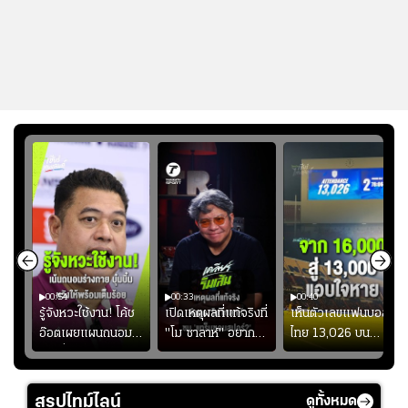
00:54
00:33
00:40
ร
รู้จังหวะใช้งาน! โค้ช
เปิดเหตุผลที่แท้จริงที่
เห็นตัวเลขแฟนบอล
อ๊อตเผยแผนถนอม
"โม ซาลาห์" อยาก
ไทย 13,026 บน
ึ้น
“บุ๋มบิ๋ม” เพื่อรักษา
ย้ายซบ "แทร็บซอนส
สกอร์บอร์ดแล้วแอบ
ย
ร่างกายให้พร้อมที่สุด
ปอร์"
ใจหาย น้อยกว่านัดที่
ที่
แล้วเจอมาเลเซียตั้ง
สรุปไทม์ไลน์
ดูทั้งหมด