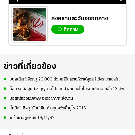
อย่างเห็นได้ชัด
สงครามตะวันออกกลาง
ติดตาม
ข่าวที่เกี่ยวข้อง
บอสเนียกำจัดหมู 20,000 ตัว แก้ปัญหาอหิวาต์สุกรกำลังระบาดหนัก
ช็อก รถบัสผู้แสวงบุญชาวโปแลนด์ ตกถนนในโครเอเชีย ตายอื้อ 13 ศพ
บอสเนียอ่วมมลพิษ เหตุอากาศแล้งนาน
'โอนีล' เชิดชู 'ยักษ์เขียว' ฉลุยคว้าตั๋วยูโร 2016
เกร็ดข่าวลูกหนัง 19/11/57