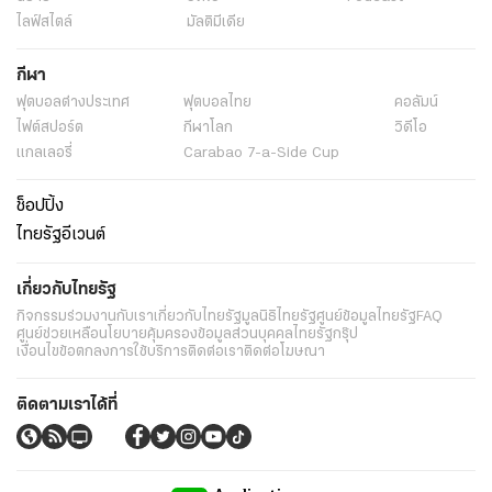
ไลฟ์สไตล์
มัลติมีเดีย
กีฬา
ฟุตบอลต่่างประเทศ
ฟุตบอลไทย
คอลัมน์
ไฟต์สปอร์ต
กีฬาโลก
วิดีโอ
แกลเลอรี่
Carabao 7-a-Side Cup
ช็อปปิ้ง
ไทยรัฐอีเวนต์
เกี่ยวกับไทยรัฐ
กิจกรรม
ร่วมงานกับเรา
เกี่ยวกับไทยรัฐ
มูลนิธิไทยรัฐ
ศูนย์ข้อมูลไทยรัฐ
FAQ
ศูนย์ช่วยเหลือ
นโยบายคุ้มครองข้อมูลส่วนบุคคลไทยรัฐกรุ๊ป
เงื่อนไขข้อตกลงการใช้บริการ
ติดต่อเรา
ติดต่อโฆษณา
ติดตามเราได้ที่