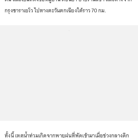
กรุงซาราเยโว ไปทางตะวันตกเฉียงใต้ราว 70 กม.
...
ทั้งนี้ เหตุน้ำท่วมเกิดจากพายุฝนที่พัดเข้ามาเมื่อช่วงกลางดึก