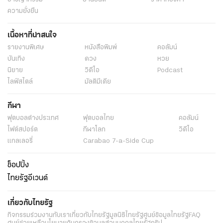
ความยั่งยืน
เนื้อหาที่น่าสนใจ
รายงานพิเศษ
หนังสือพิมพ์
คอลัมน์
บันเทิง
ดวง
หวย
นิยาย
วิดีโอ
Podcast
ไลฟ์สไตล์
มัลติมีเดีย
กีฬา
ฟุตบอลต่่างประเทศ
ฟุตบอลไทย
คอลัมน์
ไฟต์สปอร์ต
กีฬาโลก
วิดีโอ
แกลเลอรี่
Carabao 7-a-Side Cup
ช็อปปิ้ง
ไทยรัฐอีเวนต์
เกี่ยวกับไทยรัฐ
กิจกรรม
ร่วมงานกับเรา
เกี่ยวกับไทยรัฐ
มูลนิธิไทยรัฐ
ศูนย์ข้อมูลไทยรัฐ
FAQ