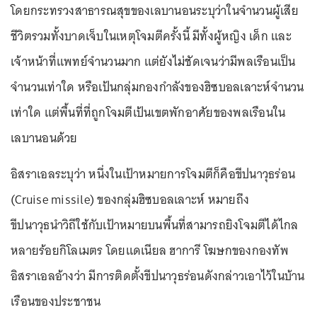
โดยกระทรวงสาธารณสุขของเลบานอนระบุว่าในจำนวนผู้เสีย
ชีวิตรวมทั้งบาดเจ็บในเหตุโจมตีครั้งนี้ มีทั้งผู้หญิง เด็ก และ
เจ้าหน้าที่แพทย์จำนวนมาก แต่ยังไม่ชัดเจนว่ามีพลเรือนเป็น
จำนวนเท่าใด หรือเป้นกลุ่มกองกำลังของฮิซบอลเลาะห์จำนวน
เท่าใด แต่พื้นที่ที่ถูกโจมตีเป้นเขตพักอาศัยของพลเรือนใน
เลบานอนด้วย
อิสราเอลระบุว่า หนึ่งในเป้าหมายการโจมตีก็คือขีปนาวุธร่อน
(Cruise missile) ของกลุ่มฮิซบอลเลาะห์ หมายถึง
ขีปนาวุธนำวิถีใช้กับเป้าหมายบนพื้นที่สามารถยิงโจมตีได้ไกล
หลายร้อยกิโลเมตร โดยแดเนียล ฮาการี โฆษกของกองทัพ
อิสราเอลอ้างว่า มีการติดตั้งขีปนาวุธร่อนดังกล่าวเอาไว้ในบ้าน
เรือนของประชาชน