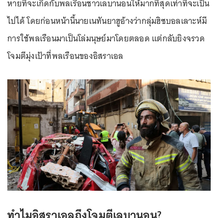
หายที่จะเกิดกับพลเรือนชาวเลบานอนให้มากที่สุดเท่าที่จะเป็น
ไปได้ โดยก่อนหน้านี้นายเนทันยาฮูอ้างว่ากลุ่มฮิซบอลเลาะห์มี
การใช้พลเรือนมาเป็นโล่มนุษย์มาโดยตลอด แต่กลับยิงจรวด
โจมตีมุ่งเป้าที่พลเรือนของอิสราเอล
ทำไมอิสราเอลถึงโจมตีเลบานอน?