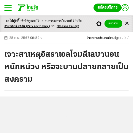
สมัครบริการ
เราใช้คุ้กกี้
เพื่อให้ทุกคนได้ประสบ
การณ์การใช้งานที่ดียิ่งขึ้น
+
ก
ก
-ก
รับทราบ
อ่านเพิ่มเติมคลิก
(Privacy Policy)
และ
(Cookie Policy)
25 ก.ย. 2567 09:52 น.
ข่าว
ต่างประเทศ
ไทยรัฐออนไลน์
เจาะสาเหตุอิสราเอลโจมตีเลบานอน
หนักหน่วง หรือจะบานปลายกลายเป็น
สงคราม
...