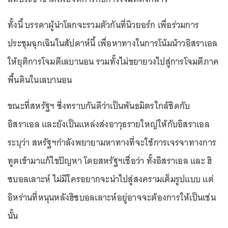
ทั้งนี้ บรรดาผู้นำโลกจะรวมตัวกันที่นิวยอร์ก เพื่อร่วมการ
ประชุมฉุกเฉินในสัปดาห์นี้ เพื่อหาทางในการโน้มน้าวอิสราเอล
ให้ยุติการโจมตีเลบานอน รวมทั้งไม่ขยายวงไปสู่การโจมตีภาค
พื้นดินในเลบานอน
ขณะที่สหรัฐฯ ซึ่งทราบกันดีว่าเป็นพันธมิตรใกล้ชิดกับ
อิสราเอล และยังเป็นแหล่งส่งอาวุธรายใหญ่ให้กับอิสราเอล
ระบุว่า สหรัฐฯกำลังพยายามหาทางที่จะใช้การเจรจาทางการ
ทูตเข้ามาแก้ไขปัญหา โดยสหรัฐฯเชื่อว่า ทั้งอิสราเอล และ ฮิ
ซบอลเลาะห์ ไม่มีใครอยากจะนำไปสู่สงครามเต็มรูปแบบ แต่
อิหร่านที่หนุนหลังฮิซบอลเลาะห์อยู่อาจจะต้องการให้เป็นเช่น
นั้น