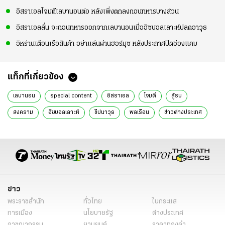
อิสราเอลโจมตีเลบานอนต่อ หลังเพิ่งตกลงถอนทหารบางส่วน
อิสราเอลลั่น จะถอนทหารออกจากเลบานอนเมื่อฮิซบอลเลาะห์ปลดอาวุธ
อิหร่านเตือนเรือสินค้า อย่าแล่นผ่านฮอร์มุซ หลังประกาศปิดช่องแคบ
แท็กที่เกี่ยวข้อง
เลบานอน
special content
อิสราเอล
โจมตี
สู้รบ
สงคราม
ฮิซบอลเลาะห์
ขีปนาวุธ
พลเรือน
ข่าวต่างประเทศ
ข่าวต่างประเทศล่าสุด
ข่าวต่างประเทศวันนี้
ต่างประเทศ
ข่าวรอบโลก
ข่าวรอบโลกวันนี้
ข่าวต่างประเทศออนไลน์
ข่าวต่างประเทศไทยรัฐ
ข่าวต่างประเทศ ไทยรัฐออนไลน์
ข่าววันนี้
ข่าววันนี้ล่าสุด
ข่าว
พระราชสำนัก
ทั่วไทย
ในกระแส
การเมือง
นโยบายรัฐ
ต่างประเทศ
อาชญากรรม
ยานยนต์
ราคาทองคำ