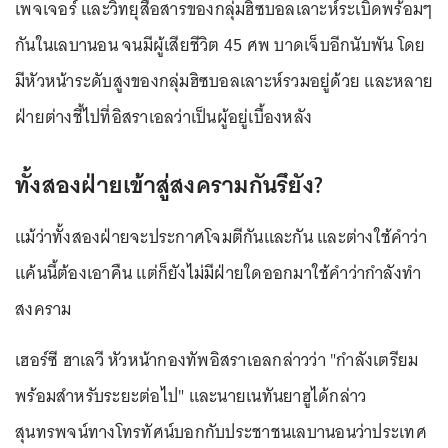
เพจเจอร์ และวิทยุสื่อสารของกลุ่มฮิซบอลเลาะห์ระเบิดพร้อมๆ
กันในเลบานอน จนมีผู้เสียชีวิต 45 ศพ บาดเจ็บอีกนับพัน โดย
มีหัวหน้าระดับสูงของกลุ่มฮิซบอลเลาะห์รวมอยู่ด้วย และหลาย
ฝ่ายต่างชี้ไปที่อิสราเอลว่าเป็นผู้อยู่เบื้องหลัง
ทั้งสองฝ่ายเข้าสู่สงครามกันรึยัง?
แม้ว่าทั้งสองฝ่ายจะประกาศโจมตีกันและกัน และต่างใช้คำว่า
แค้นนี้ต้องเอาคืน แต่ก็ยังไม่มีฝ่ายใดออกมาใช้คำว่ากำลังทำ
สงคราม
เฮอร์ซี ฮาเลวี หัวหน้ากองทัพอิสราเอลกล่าวว่า "กำลังเตรียม
พร้อมสำหรับระยะต่อไป" และนายเนทันยาฮูได้กล่าว
สุนทรพจน์ทางโทรทัศน์บอกกับประชาชนเลบานอนว่าประเทศ