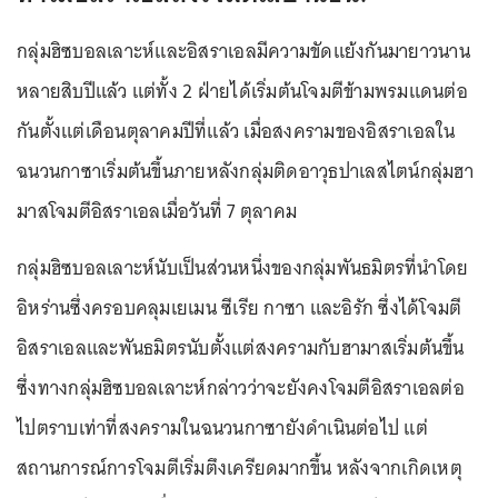
กลุ่มฮิซบอลเลาะห์และอิสราเอลมีความขัดแย้งกันมายาวนาน
หลายสิบปีแล้ว แต่ทั้ง 2 ฝ่ายได้เริ่มต้นโจมตีข้ามพรมแดนต่อ
กันตั้งแต่เดือนตุลาคมปีที่แล้ว เมื่อสงครามของอิสราเอลใน
ฉนวนกาซาเริ่มต้นขึ้นภายหลังกลุ่มติดอาวุธปาเลสไตน์กลุ่มฮา
มาสโจมตีอิสราเอลเมื่อวันที่ 7 ตุลาคม
กลุ่มฮิซบอลเลาะห์นับเป็นส่วนหนึ่งของกลุ่มพันธมิตรที่นำโดย
อิหร่านซึ่งครอบคลุมเยเมน ซีเรีย กาซา และอิรัก ซึ่งได้โจมตี
อิสราเอลและพันธมิตรนับตั้งแต่สงครามกับฮามาสเริ่มต้นขึ้น
ซึ่งทางกลุ่มฮิซบอลเลาะห์กล่าวว่าจะยังคงโจมตีอิสราเอลต่อ
ไปตราบเท่าที่สงครามในฉนวนกาซายังดำเนินต่อไป แต่
สถานการณ์การโจมตีเริ่มตึงเครียดมากขึ้น หลังจากเกิดเหตุ