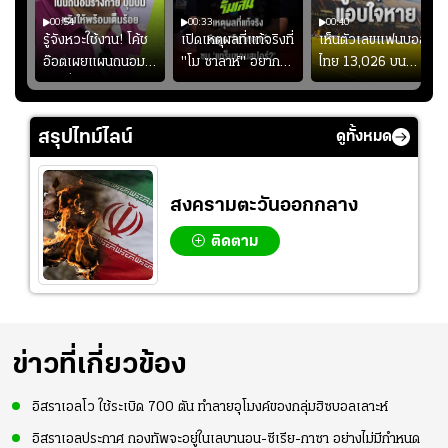
00:54
00:33
00:40
ร
รู้จังหวะใช้งาน! โค้ช
เปิดเหตุผลที่แท้จริงที่
เห็นตัวเลขแฟนบอล
อ๊อตเผยแผนถนอม
"โม ซาลาห์" อยาก
ไทย 13,026 บน
ึ้น
“บุ๋มบิ๋ม” เพื่อรักษา
ย้ายซบ "แทร็บซอนส
สกอร์บอร์ดแล้วแอบ
ย
ร่างกายให้พร้อมที่สุด
ปอร์"
ใจหาย น้อยกว่านัดที่
ที่
แล้วเจอมาเลเซียตั้ง
สรุปไทม์ไลน์
ดูทั้งหมด
อย่างเห็นได้ชัด
สงครามตะวันออกกลาง
ติดตาม
ข่าวที่เกี่ยวข้อง
อิสราเอลโว ใช้ระเบิด 700 ตัน ทำลายอุโมงค์ของกลุ่มฮิซบอลเลาะห์
อิสราเอลประกาศ กองทัพจะอยู่ในเลบานอน-ซีเรีย-กาซา อย่างไม่มีกำหนด