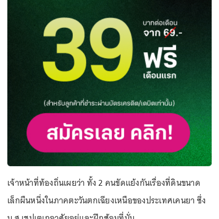
เจ้าหน้าที่ท้องถิ่นเผยว่า ทั้ง 2 คนขัดแย้งกันเรื่องที่ดินขนาด
เล็กผืนหนึ่งในภาคตะวันตกเฉียงเหนือของประเทศเคนยา ซึ่ง
น.ส.เชปเตเกอาศัยอยู่และฝึกซ้อมที่นั่น