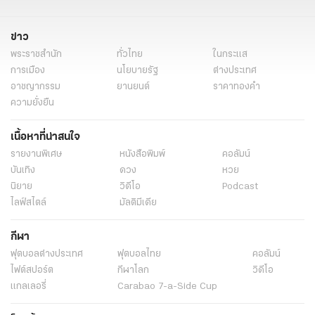
ข่าว
พระราชสำนัก
ทั่วไทย
ในกระแส
การเมือง
นโยบายรัฐ
ต่างประเทศ
อาชญากรรม
ยานยนต์
ราคาทองคำ
ความยั่งยืน
เนื้อหาที่น่าสนใจ
รายงานพิเศษ
หนังสือพิมพ์
คอลัมน์
บันเทิง
ดวง
หวย
นิยาย
วิดีโอ
Podcast
ไลฟ์สไตล์
มัลติมีเดีย
กีฬา
ฟุตบอลต่่างประเทศ
ฟุตบอลไทย
คอลัมน์
ไฟต์สปอร์ต
กีฬาโลก
วิดีโอ
แกลเลอรี่
Carabao 7-a-Side Cup