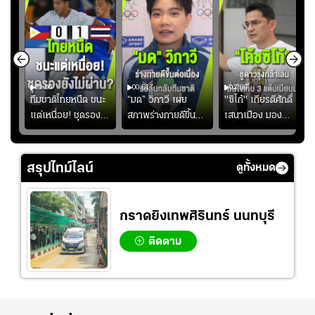
03:00
00:51
02:06
คดี!
ทีมชาติไทยหนืด ชนะ
“มด” วิภาวี เผย
"ซิโก้" เกียรติศักดิ์
ยร์
แต่เหนื่อย! ชุดรอง
สภาพร่างกายดีขึ้น
เสนาเมือง มอง
บ
ยังไม่ผ่าน?
อย่างต่อเนื่อง พร้อม
ว่าการเปิดโอกาสให้
"
พยายามลงสนามให้
แข้งดาวรุ่งลงสนาม
มากขึ้น เพื่อเรียก
อย่างต่อเนื่อง
สรุปไทม์ไลน์
ดูทั้งหมด
ความมั่นใจ
กราดยิงเทพศิรินทร์ นนทบุรี
ติดตาม