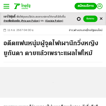
สมัครบริการ
เราใช้คุ้กกี้
เพื่อให้ทุกคนได้ประสบ
การณ์การใช้งานที่ดียิ่งขึ้น
+
ก
ก
-ก
รับทราบ
อ่านเพิ่มเติมคลิก
(Privacy Policy)
และ
(Cookie Policy)
11 ก.ย. 2567 04:00 น.
ข่าว
ต่างประเทศ
ไทยรัฐออนไลน์
อดีตแฟนหนุ่มผู้จุดไฟเผานักวิ่งหญิง
ยูกันดา ตายแล้วเพราะแผลไฟไหม้
...