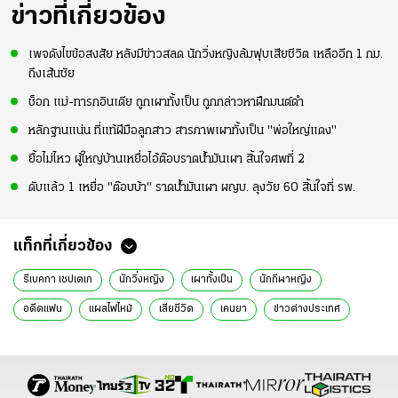
ข่าวที่เกี่ยวข้อง
เพจดังไขข้อสงสัย หลังมีข่าวสลด นักวิ่งหญิงล้มฟุบเสียชีวิต เหลืออีก 1 กม.
ถึงเส้นชัย
ช็อก แม่-ทารกอินเดีย ถูกเผาทั้งเป็น ถูกกล่าวหาฝึกมนต์ดำ
หลักฐานแน่น ที่แท้ฝีมือลูกสาว สารภาพเผาทั้งเป็น "พ่อใหญ่แดง"
ยื้อไม่ไหว ผู้ใหญ่บ้านเหยื่อไอ้ต๊อบราดน้ำมันเผา สิ้นใจศพที่ 2
ดับแล้ว 1 เหยื่อ "ต๊อบบ้า" ราดน้ำมันเผา ผญบ. ลุงวัย 60 สิ้นใจที่ รพ.
แท็กที่เกี่ยวข้อง
รีเบคกา เชปเตเก
นักวิ่งหญิง
เผาทั้งเป็น
นักกีฬาหญิง
อดีตแฟน
แผลไฟไหม้
เสียชีวิต
เคนยา
ข่าวต่างประเทศ
ข่าวต่างประเทศล่าสุด
ข่าวต่างประเทศวันนี้
ข่าวต่างประเทศ ไทยรัฐ
ข่าวต่างประเทศ ไทยรัฐออนไลน์
เรื่องเด่น
ข่าววันนี้
ข่าวทั่วไป