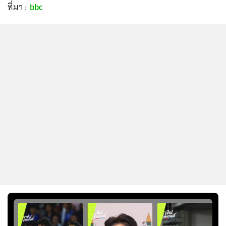
ที่มา :
bbc
...