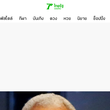
ลฟ์สไตล์
กีฬา
บันเทิง
ดวง
หวย
นิยาย
ช็อปปิ้ง