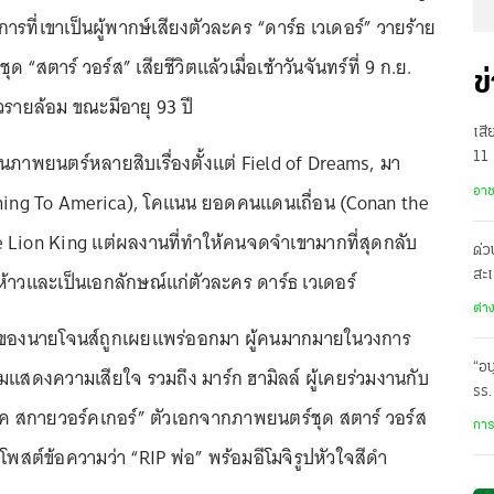
จากการที่เขาเป็นผู้พากษ์เสียงตัวละคร “ดาร์ธ เวเดอร์” วายร้าย
 “สตาร์ วอร์ส” เสียชีวิตแล้วเมื่อเช้าวันจันทร์ที่ 9 ก.ย.
ข
รายล้อม ขณะมีอายุ 93 ปี
เสี
ภาพยนตร์หลายสิบเรื่องตั้งแต่ Field of Dreams, มา
11 
เทพ
อา
oming To America), โคแนน ยอดคนแดนเถื่อน (Conan the
 Lion King แต่ผลงานที่ทำให้คนจดจำเขามากที่สุดกลับ
ด่ว
ห้าวและเป็นเอกลักษณ์แก่ตัวละคร ดาร์ธ เวเดอร์
สะเ
อา
ต่า
วิตของนายโจนส์ถูกเผยแพร่ออกมา ผู้คนมากมายในวงการ
“อน
มแสดงความเสียใจ รวมถึง มาร์ก ฮามิลล์ ผู้เคยร่วมงานกับ
รร.
ลุค สกายวอร์คเกอร์” ตัวเอกจากภาพยนตร์ชุด สตาร์ วอร์ส
สุด
การ
สต์ข้อความว่า “RIP พ่อ” พร้อมอีโมจิรูปหัวใจสีดำ