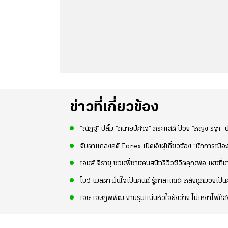
ข่าวที่เกี่ยวข้อง
“ณัฏฐ์” ปลื้ม “ทนายปีศาจ” กระแสดี ป้อง “หญิง รฐา” 
จับตาแถลงคดี Forex เปิดผังผู้เกี่ยวข้อง “นักการเม
เจมส์ จิรายุ ชวนพี่ชายคนสนิทรีวิวชีวิตคุณพ่อ เผยที่
โบว์ เมลดา มั่นใจเป็นคนดี รู้กาละเทศะ หลังถูกมองเป
เจษ เจษฎ์พิพัฒ งานรุมแน่นหัวใจยังว่าง ไม่เหงาโฟกั