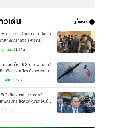
่าวเด่น
ดูทั้งหมด
ยชีวิต 5 ราย เด็กนักเรียน เจ็บอีก
ราย เหตุกราดยิงโรงเรียน
ศิรินทร์ นนทบุรี
ชญากรรม
11:37 น.
น แผ่นดินไหว 5.8 เขย่าฟิลิปปินส์
ทือนถึงกรุงมะนิลา สั่งอพยพคนใน
คารราชการ
งประเทศ
11:37 น.
ุทิน” เสียใจมาก เหตุกราดยิง
เทพศิรินทร์ สั่งดูแลผู้บาดเจ็บด่วน
เมือง
11:29 น.