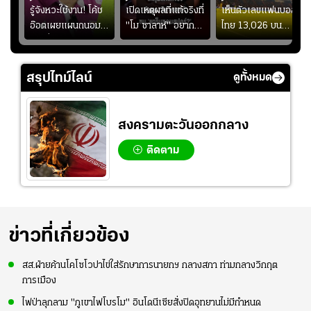
ร
รู้จังหวะใช้งาน! โค้ช
เปิดเหตุผลที่แท้จริงที่
เห็นตัวเลขแฟนบอล
อ๊อตเผยแผนถนอม
"โม ซาลาห์" อยาก
ไทย 13,026 บน
ึ้น
“บุ๋มบิ๋ม” เพื่อรักษา
ย้ายซบ "แทร็บซอนส
สกอร์บอร์ดแล้วแอบ
ย
ร่างกายให้พร้อมที่สุด
ปอร์"
ใจหาย น้อยกว่านัดที่
ที่
แล้วเจอมาเลเซียตั้ง
สรุปไทม์ไลน์
ดูทั้งหมด
อย่างเห็นได้ชัด
สงครามตะวันออกกลาง
ติดตาม
ข่าวที่เกี่ยวข้อง
สส.ฝ่ายค้านโคโซโวปาไข่ใส่รักษาการนายกฯ กลางสภา ท่ามกลางวิกฤต
การเมือง
ไฟป่าลุกลาม "ภูเขาไฟโบรโม" อินโดนีเซียสั่งปิดอุทยานไม่มีกำหนด