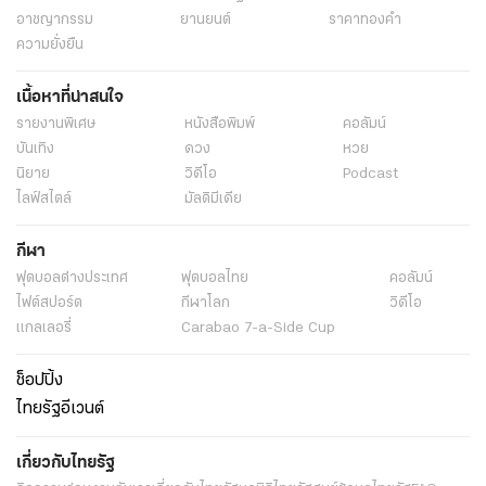
อาชญากรรม
ยานยนต์
ราคาทองคำ
ความยั่งยืน
เนื้อหาที่น่าสนใจ
รายงานพิเศษ
หนังสือพิมพ์
คอลัมน์
บันเทิง
ดวง
หวย
นิยาย
วิดีโอ
Podcast
ไลฟ์สไตล์
มัลติมีเดีย
กีฬา
ฟุตบอลต่่างประเทศ
ฟุตบอลไทย
คอลัมน์
ไฟต์สปอร์ต
กีฬาโลก
วิดีโอ
แกลเลอรี่
Carabao 7-a-Side Cup
ช็อปปิ้ง
ไทยรัฐอีเวนต์
เกี่ยวกับไทยรัฐ