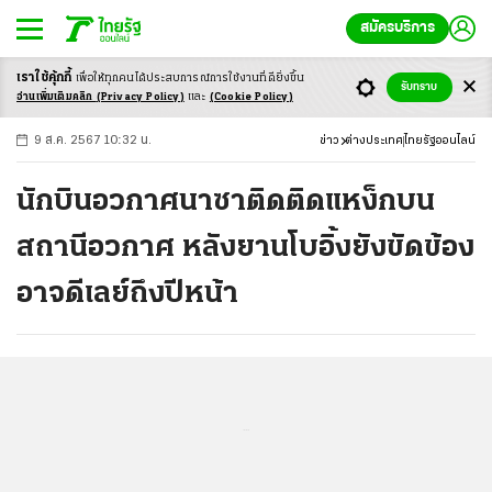
สมัครบริการ
เราใช้คุ้กกี้
เพื่อให้ทุกคนได้ประสบ
การณ์การใช้งานที่ดียิ่งขึ้น
+
ก
ก
-ก
รับทราบ
อ่านเพิ่มเติมคลิก
(Privacy Policy)
และ
(Cookie Policy)
9 ส.ค. 2567 10:32 น.
ข่าว
ต่างประเทศ
ไทยรัฐออนไลน์
นักบินอวกาศนาซาติดติดแหง็กบน
สถานีอวกาศ หลังยานโบอิ้งยังขัดข้อง
อาจดีเลย์ถึงปีหน้า
...