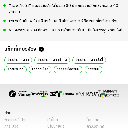
"ทะเลสาบมี้ด" แตะระดับต่ำสุดในรอบ 90 ปี ผลกระทบภัยแล้งกระทบ 40
ล้านคน
ฮามาสยืนยัน พร้อมเดินหน้าแผนสันติภาพกาซา จี้อิสราเอลให้ทำตามด้วย
สว.สหรัฐฯ รับรอง ท็อดด์ แบลนช์ อดีตทนายทรัมป์ เป็นอัยการสูงสุดคนใหม่
แท็กที่เกี่ยวข้อง
ข่าวต่างประเทศ
ข่าวต่างประเทศล่าสุด
ข่าวต่างประเทศวันนี้
ต่างประเทศ
ข่าวรอบโลก
ข่าวรอบโลกวันนี้
ข่าววันนี้
ข่าว
พระราชสำนัก
ทั่วไทย
ในกระแส
การเมือง
นโยบายรัฐ
ต่างประเทศ