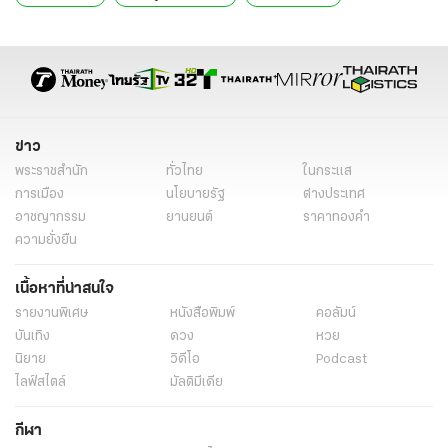
ข่าวต่างประเทศล่าสุด
ข่าวต่างประเทศวันนี้
ข่าวต่างประเทศ ไทยรัฐ
ข่าวต่างประเทศ ไทยรัฐออนไลน์
ข่าววันนี้
ข่าว
พระราชสำนัก
ทั่วไทย
ในกระแส
การเมือง
นโยบายรัฐ
ต่างประเทศ
อาชญากรรม
ยานยนต์
ราคาทองคำ
ความยั่งยืน
เนื้อหาที่น่าสนใจ
รายงานพิเศษ
หนังสือพิมพ์
คอลัมน์
บันเทิง
ดวง
หวย
นิยาย
วิดีโอ
Podcast
ไลฟ์สไตล์
มัลติมีเดีย
กีฬา