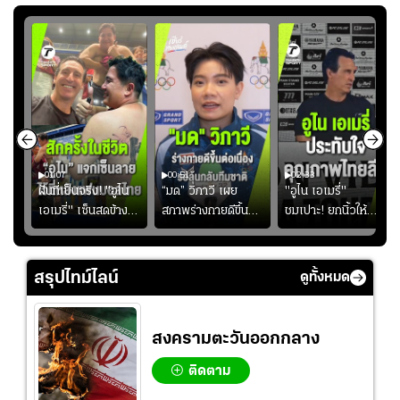
01:07
00:51
02:33
้อง
ฝันที่เป็นจริง! "อูไน
“มด” วิภาวี เผย
"อูไน เอเมรี่"
เอเมรี่" เซ็นสดข้าง
สภาพร่างกายดีขึ้น
ชมเปาะ! ยกนิ้วให้
รอยสักบนแผ่นหลัง
อย่างต่อเนื่อง พร้อม
แท็กติกบีจี แฮปปี้
ู่ใน
"คุณเต๊ะ" แฟนพันธุ์
พยายามลงสนามให้
สุดๆ กับการเยือนไทย
แท้วิลล่า นาน 33 ปี
มากขึ้น เพื่อเรียก
สรุปไทม์ไลน์
ดูทั้งหมด
ความมั่นใจ
สงครามตะวันออกกลาง
ติดตาม