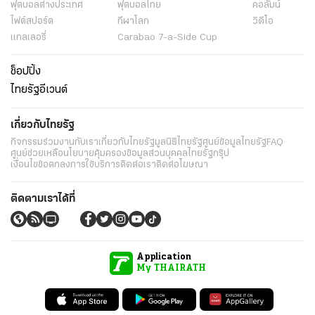
ฟุตบอลต่่างประเทศ
ฟุตบอลไทย
คอลัมน์
ไฟต์สปอร์ต
กีฬาโลก
วิดีโอ
แกลเลอรี่
Carabao 7-a-Side Cup
ช็อปปิ้ง
ไทยรัฐอีเวนต์
เกี่ยวกับไทยรัฐ
กิจกรรม
ร่วมงานกับเรา
เกี่ยวกับไทยรัฐ
มูลนิธิไทยรัฐ
ศูนย์ข้อมูลไทยรัฐ
FAQ
ศูนย์ช่วยเหลือ
นโยบายคุ้มครองข้อมูลส่วนบุคคลไทยรัฐกรุ๊ป
เงื่อนไขข้อตกลงการใช้บริการ
ติดต่อเรา
ติดต่อโฆษณา
ติดตามเราได้ที่
Application
My THAIRATH