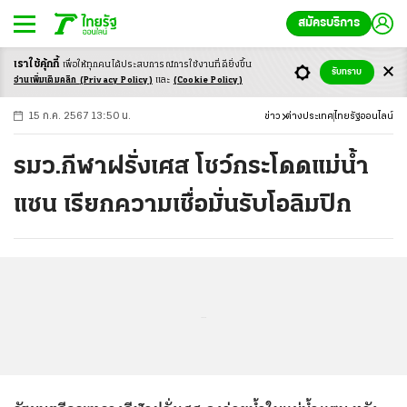
สมัครบริการ
เราใช้คุ้กกี้
เพื่อให้ทุกคนได้ประสบ
การณ์การใช้งานที่ดียิ่งขึ้น
+
ก
ก
-ก
รับทราบ
อ่านเพิ่มเติมคลิก
(Privacy Policy)
และ
(Cookie Policy)
15 ก.ค. 2567 13:50 น.
ข่าว
ต่างประเทศ
ไทยรัฐออนไลน์
รมว.กีฬาฝรั่งเศส โชว์กระโดดแม่น้ำ
แซน เรียกความเชื่อมั่นรับโอลิมปิก
...