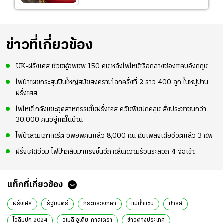
ข่าวที่เกี่ยวข้อง
UK-ฝรั่งเศส ช่วยผู้อพยพ 150 คน หลังไฟไหม้เรือกลางช่องแคบอังกฤษ
ไฟป่าเผยกระสุนปืนใหญ่สมัยสงครามโลกครั้งที่ 2 ราว 400 ลูก ในหมู่บ้าน
ฝรั่งเศส
ไฟไหม้โกดังขยะอุตสาหกรรมในฝรั่งเศส ควันพิษปกคลุม สั่งประชาชนกว่า
30,000 คนอยู่แต่ในบ้าน
ไฟป่าลามเกาะครีต อพยพคนแล้ว 8,000 คน ดับเพลิงเสียชีวิตแล้ว 3 ศพ
ฝรั่งเศสอ่วม ไฟป่ากลับมาแรงขึ้นอีก คลื่นความร้อนระลอก 4 จ่อเข้า
แท็กที่เกี่ยวข้อง
ฝรั่งเศส
รัฐมนตรี
กระทรวงกีฬา
แม่น้ำแซน
ปารีส
โอลิมปิก 2024
อเมลี อูเดีย-คาสเตรา
ข่าวต่างประเทศ