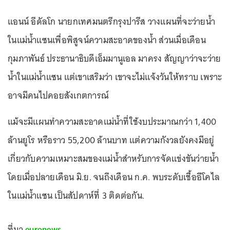
แอนน์ อีดัลโก นายกเทศมนตรีกรุงปารีส วางแผนที่จะว่ายน้ำ
ในแม่น้ำแซนเพื่อพิสูจน์ความสะอาดของน้ำ ส่วนเมื่อเดือน
กุมภาพันธ์ ประธานาธิบดีเอ็มมานูเอล มาครง สัญญาว่าจะว่าย
น้ำในแม่น้ำแซน แต่เขาเสริมว่า เขาจะไม่แจ้งวันให้ทราบ เพราะ
อาจมีคนไปคอยสังเกตการณ์
แม้จะมีแผนทำความสะอาดแม่น้ำที่ใช้งบประมาณกว่า 1,400
ล้านยูโร หรือราว 55,200 ล้านบาท แต่ความกังวลยังคงมีอยู่
เกี่ยวกับความเหมาะสมของแม่น้ำสำหรับการจัดแข่งขันว่ายน้ำ
โดยเมื่อปลายเดือน มิ.ย. จนถึงเดือน ก.ค. พบระดับเชื้ออีโคไล
ในแม่น้ำแซน เป็นสัปดาห์ที่ 3 ติดต่อกัน.
ที่มา
euronews