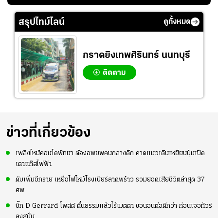
ัง
จังหวะไม่เข้ากับเพื่อน
เกมที่เหลือ ปรับจู
อย่างคึกคัก เพื่อให้
ย
นระบบทีมก่อนลุยชิง
กำลังใจ ก่อนที่สาว
สรุปไทม์ไลน์
ดูทั้งหมด
แชมป์เอเชีย
ไทยจะคว้าชัย
กราดยิงเทพศิรินทร์ นนทบุรี
ติดตาม
ข่าวที่เกี่ยวข้อง
เพลิงไหม้คอนโดพัทยา ต้องอพยพคนกลางดึก คาดแมวเดินเหยียบปุ่มเปิด
เตาแก๊สไฟฟ้า
ดับเพิ่มอีกราย เหยื่อไฟไหม้โรงเบียร์ลาดพร้าว รวมยอดเสียชีวิตล่าสุด 37
ศพ
บิ๊ก D Gerrard โพสต์ ตื่นธรรมแล้วไร้เมตตา ขอนอนต่อดีกว่า ก่อนเจอทัวร์
ลงสนั่น