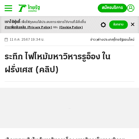
สมัครบริการ
เราใช้คุ้กกี้
เพื่อให้ทุกคนได้ประสบ
การณ์การใช้งานที่ดียิ่งขึ้น
+
ก
ก
-ก
รับทราบ
อ่านเพิ่มเติมคลิก
(Privacy Policy)
และ
(Cookie Policy)
11 ก.ค. 2567 19:34 น.
ข่าว
ต่างประเทศ
ไทยรัฐออนไลน์
ระทึก ไฟไหม้มหาวิหารรูอ็อง ใน
ฝรั่งเศส (คลิป)
...