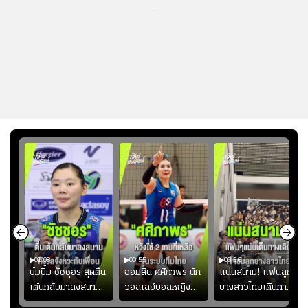
...
01:08
00:55
00:36
ก
บุ๋มบิ๋ม ชัชชุอร สุดตื่น
ออมสิน ศศิภาพร นัก
แน่นสนาม! แฟนลูก
เต้นกลับมาลงสนาม
วอลเลย์บอลหญิงทีม
ยางสาวไทยเดินทาง
ุ๋ม
ให้ทีมชาติ แอบกังวล
ชาติไทย หวังใช้ 2
เข้ามาเชียร์สาวไทย