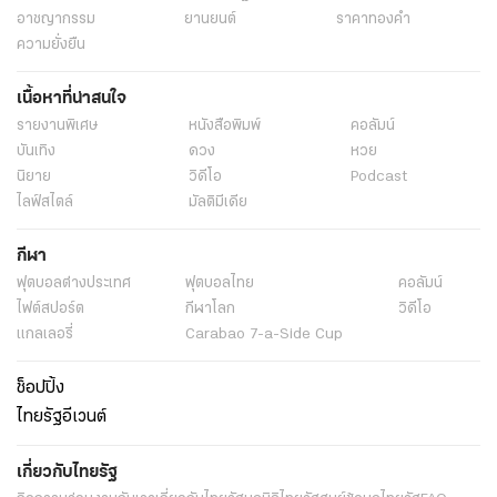
อาชญากรรม
ยานยนต์
ราคาทองคำ
ความยั่งยืน
เนื้อหาที่น่าสนใจ
รายงานพิเศษ
หนังสือพิมพ์
คอลัมน์
บันเทิง
ดวง
หวย
นิยาย
วิดีโอ
Podcast
ไลฟ์สไตล์
มัลติมีเดีย
กีฬา
ฟุตบอลต่่างประเทศ
ฟุตบอลไทย
คอลัมน์
ไฟต์สปอร์ต
กีฬาโลก
วิดีโอ
แกลเลอรี่
Carabao 7-a-Side Cup
ช็อปปิ้ง
ไทยรัฐอีเวนต์
เกี่ยวกับไทยรัฐ