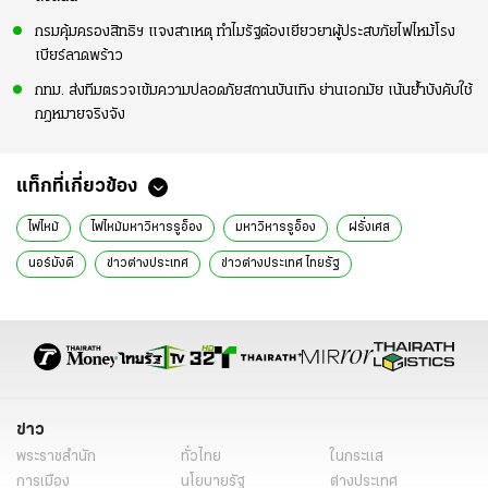
กรมคุ้มครองสิทธิฯ แจงสาเหตุ ทำไมรัฐต้องเยียวยาผู้ประสบภัยไฟไหม้โรง
เบียร์ลาดพร้าว
กทม. ส่งทีมตรวจเข้มความปลอดภัยสถานบันเทิง ย่านเอกมัย เน้นย้ำบังคับใช้
กฎหมายจริงจัง
แท็กที่เกี่ยวข้อง
ไฟไหม้
ไฟไหม้มหาวิหารรูอ็อง
มหาวิหารรูอ็อง
ฝรั่งเศส
นอร์มังดี
ข่าวต่างประเทศ
ข่าวต่างประเทศ ไทยรัฐ
ข่าวต่างประเทศ ไทยรัฐออนไลน์
เรื่องเด่น
ข่าววันนี้
ข่าว
พระราชสำนัก
ทั่วไทย
ในกระแส
การเมือง
นโยบายรัฐ
ต่างประเทศ