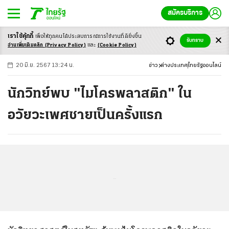
สมัครบริการ
เราใช้คุ้กกี้
เพื่อให้ทุกคนได้ประสบ
การณ์การใช้งานที่ดียิ่งขึ้น
+
ก
ก
-ก
รับทราบ
อ่านเพิ่มเติมคลิก
(Privacy Policy)
และ
(Cookie Policy)
20 มิ.ย. 2567 13:24 น.
ข่าว
ต่างประเทศ
ไทยรัฐออนไลน์
นักวิทย์พบ "ไมโครพลาสติก" ใน
อวัยวะเพศชายเป็นครั้งแรก
...