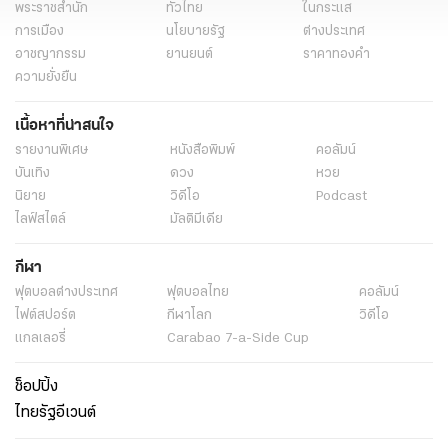
พระราชสำนัก
ทั่วไทย
ในกระแส
การเมือง
นโยบายรัฐ
ต่างประเทศ
อาชญากรรม
ยานยนต์
ราคาทองคำ
ความยั่งยืน
เนื้อหาที่น่าสนใจ
รายงานพิเศษ
หนังสือพิมพ์
คอลัมน์
บันเทิง
ดวง
หวย
นิยาย
วิดีโอ
Podcast
ไลฟ์สไตล์
มัลติมีเดีย
กีฬา
ฟุตบอลต่่างประเทศ
ฟุตบอลไทย
คอลัมน์
ไฟต์สปอร์ต
กีฬาโลก
วิดีโอ
แกลเลอรี่
Carabao 7-a-Side Cup
ช็อปปิ้ง
ไทยรัฐอีเวนต์