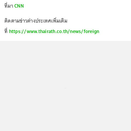
ที่มา
CNN
ติดตามข่าวต่างประเทศเพิ่มเติม
ที่
https://www.thairath.co.th/news/foreign
...