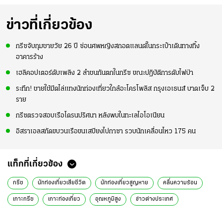
แท้วิลล่า นาน 33 ปี
มากขึ้น เพื่อเรียก
ความมั่นใจ
ข่าวที่เกี่ยวข้อง
กรีซจับกุมชายวัย 26 ปี ซ่อนศพหญิงสกอตแลนด์ในกระเป๋าเดินทางทิ้ง
อาคารร้าง
เฮลิคอปเตอร์ดับเพลิง 2 ลำชนกันตกในกรีซ ขณะปฏิบัติการดับไฟป่า
ระทึก! ชายใช้มีดไล่แทงนักท่องเที่ยวใกล้อะโครโพลิส กรุงเอเธนส์ บาดเจ็บ 2
ราย
กรีซตรวจสอบเรือโดรนปริศนา หลังพบในทะเลไอโอเนียน
อิสราเอลสกัดขบวนเรือขนเสบียงไปกาซา รวบนักเคลื่อนไหว 175 คน
แท็กที่เกี่ยวข้อง
กรีซ
นักท่องเที่ยวเสียชีวิต
นักท่องเที่ยวสูญหาย
คลื่นความร้อน
เกาะกรีซ
เกาะท่องเที่ยว
อุณหภูมิสูง
ข่าวต่างประเทศ
ข่าวต่างประเทศล่าสุด
ข่าวต่างประเทศวันนี้
ข่าวต่างประเทศ ไทยรัฐ