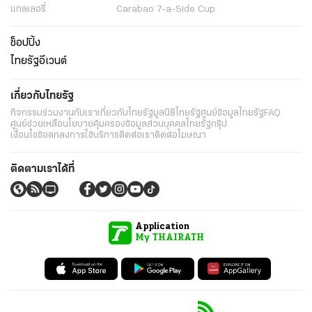
แกลเลอรี่
Carabao 7-a-Side Cup
ช็อปปิ้ง
ไทยรัฐอีเวนต์
เกี่ยวกับไทยรัฐ
กิจกรรม
ร่วมงานกับเรา
เกี่ยวกับไทยรัฐ
มูลนิธิไทยรัฐ
ศูนย์ข้อมูลไทยรัฐ
FAQ
ศูนย์ช่วยเหลือ
นโยบายคุ้มครองข้อมูลส่วนบุคคลไทยรัฐกรุ๊ป
เงื่อนไขข้อตกลงการใช้บริการ
ติดต่อเรา
ติดต่อโฆษณา
ติดตามเราได้ที่
Application
My THAIRATH