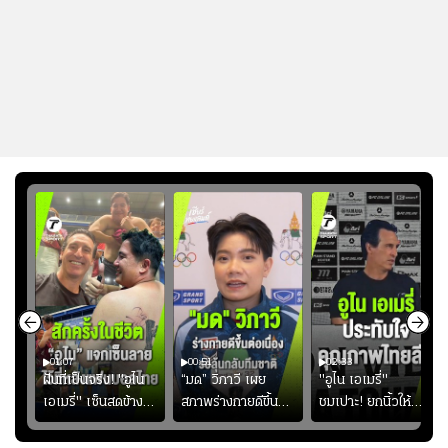
01:07
00:51
02:33
้อง
ฝันที่เป็นจริง! "อูไน
“มด” วิภาวี เผย
"อูไน เอเมรี่"
เอเมรี่" เซ็นสดข้าง
สภาพร่างกายดีขึ้น
ชมเปาะ! ยกนิ้วให้
รอยสักบนแผ่นหลัง
อย่างต่อเนื่อง พร้อม
แท็กติกบีจี แฮปปี้
ู่ใน
"คุณเต๊ะ" แฟนพันธุ์
พยายามลงสนามให้
สุดๆ กับการเยือนไทย