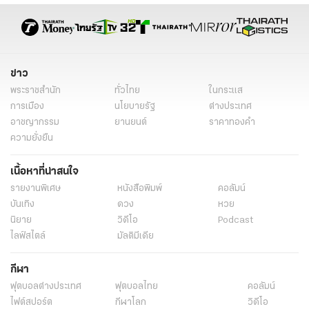
ข่าวต่างประเทศ ไทยรัฐออนไลน์
ข่าววันนี้
ข่าวทั่วไป
ข่าว
พระราชสำนัก
ทั่วไทย
ในกระแส
การเมือง
นโยบายรัฐ
ต่างประเทศ
อาชญากรรม
ยานยนต์
ราคาทองคำ
ความยั่งยืน
เนื้อหาที่น่าสนใจ
รายงานพิเศษ
หนังสือพิมพ์
คอลัมน์
บันเทิง
ดวง
หวย
นิยาย
วิดีโอ
Podcast
ไลฟ์สไตล์
มัลติมีเดีย
กีฬา
ฟุตบอลต่่างประเทศ
ฟุตบอลไทย
คอลัมน์
ไฟต์สปอร์ต
กีฬาโลก
วิดีโอ