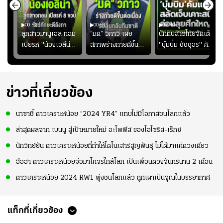
00:52
00:51
02:40
ชนะ
ลูกสาวมานูเอล ทอม
“มด” วิภาวี เผย
นักตบสาวไทยจัดเต็ม
ง
เบียรห์ "น้องเอลีน่า"
สภาพร่างกายดีขึ้น
"บุ๋มบิ๋ม ชัชชุอร" คัม
วัย 8 ขวบ โชว์ตี
อย่างต่อเนื่อง พร้อม
แบ็ก ศึก" SEA V
ลังกาสุดพริ้ว
พยายามลงสนามให้
CUP 2026" เลก
มากขึ้น เพื่อเรียก
สอง!!
ความมั่นใจ
ข่าวที่เกี่ยวข้อง
นาซาชี้ ดาวเคราะห์น้อย “2024 YR4” แทบไม่มีโอกาสชนโลกแล้ว
ล่าสุดผลจาก เบนนู สู่เป้าหมายใหม่ อะโพฟิส ของโอไซริส-เร็กซ์
นักวิทย์ยัน ดาวเคราะห์น้อยที่ทำให้ไดโนเสาร์สูญพันธุ์ ไม่ได้มาแค่ดวงเดียว
ฮือฮา ดาวเคราะห์น้อยจ่อมาโคจรใกล้โลก เป็นเพื่อนดวงจันทร์นาน 2 เดือน
ดาวเคราะห์น้อย 2024 RW1 พุ่งชนโลกแล้ว ถูกเผาเป็นจุณในบรรยากาศ
แท็กที่เกี่ยวข้อง