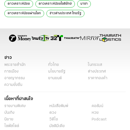
ดาวเคราะห์น้อย
ดาวเคราะห์น้อยไซส์ยักษ์
นาซา
ดาวเคราะห์น้อยผ่านโลก
ข่าวต่างประเทศ ไทยรัฐ
ข่าวต่างประเทศ ไทยรัฐออนไลน์
เรื่องเด่น
ข่าววันนี้
ข่าว
พระราชสำนัก
ทั่วไทย
ในกระแส
การเมือง
นโยบายรัฐ
ต่างประเทศ
อาชญากรรม
ยานยนต์
ราคาทองคำ
ความยั่งยืน
เนื้อหาที่น่าสนใจ
รายงานพิเศษ
หนังสือพิมพ์
คอลัมน์
บันเทิง
ดวง
หวย
นิยาย
วิดีโอ
Podcast
ไลฟ์สไตล์
มัลติมีเดีย