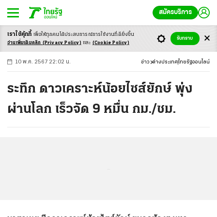
สมัครบริการ
เราใช้คุ้กกี้
เพื่อให้ทุกคนได้ประสบ
การณ์การใช้งานที่ดียิ่งขึ้น
+
ก
ก
-ก
รับทราบ
อ่านเพิ่มเติมคลิก
(Privacy Policy)
และ
(Cookie Policy)
10 พ.ค. 2567 22:02 น.
ข่าว
ต่างประเทศ
ไทยรัฐออนไลน์
ระทึก ดาวเคราะห์น้อยไซส์ยักษ์ พุ่ง
ผ่านโลก เร็วจัด 9 หมื่น กม./ชม.
...