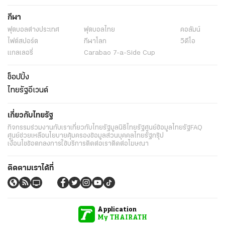
กีฬา
ฟุตบอลต่่างประเทศ
ฟุตบอลไทย
คอลัมน์
ไฟต์สปอร์ต
กีฬาโลก
วิดีโอ
แกลเลอรี่
Carabao 7-a-Side Cup
ช็อปปิ้ง
ไทยรัฐอีเวนต์
เกี่ยวกับไทยรัฐ
กิจกรรม
ร่วมงานกับเรา
เกี่ยวกับไทยรัฐ
มูลนิธิไทยรัฐ
ศูนย์ข้อมูลไทยรัฐ
FAQ
ศูนย์ช่วยเหลือ
นโยบายคุ้มครองข้อมูลส่วนบุคคลไทยรัฐกรุ๊ป
เงื่อนไขข้อตกลงการใช้บริการ
ติดต่อเรา
ติดต่อโฆษณา
ติดตามเราได้ที่
Application
My THAIRATH