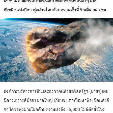
นาซาเผย มีดาวเคราะห์น้อยไซส์ยักษ์ ขนาดน้องๆ มหา
พีระมิดแห่งกีซา พุ่งผ่านโลกด้วยความเร็วจี๋ 9 หมื่น กม./ชม.
องค์การบริหารการบินและอวกาศแห่งชาติสหรัฐฯ (นาซา)เผย
มีดาวเคราะห์น้อยขนาดใหญ่ เกือบจะเท่ากับมหาพีระมิดแห่งกี
ซา โคจรพุ่งผ่านโลกด้วยความเร็วถึง 56,000 ไมล์ต่อชั่วโมง