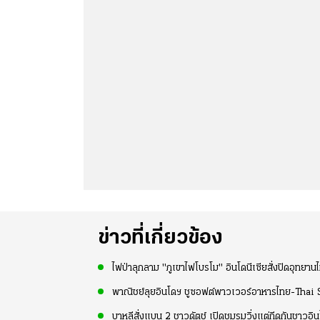
ข่าวที่เกี่ยวข้อง
ไฟป่าลุกลาม "ภูเขาไฟโบรโม" อินโดนีเซียสั่งปิดอุทยาน
พาณิชย์ลุยอินโดฯ ชูซอฟต์พาวเวอร์อาหารไทย-Tha
บาหลีสั่งแบน 2 ชาวดัตช์ เปิดชมรมวิ่งแต่กีดกันชาวอินโ