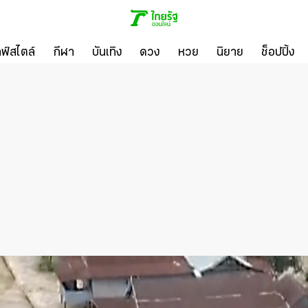
ลฟ์สไตล์
กีฬา
บันเทิง
ดวง
หวย
นิยาย
ช็อปปิ้ง