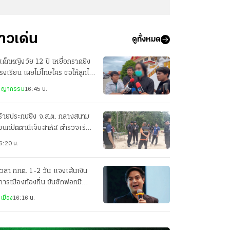
่าวเด่น
ดูทั้งหมด
เด็กหญิงวัย 12 ปี เหยื่อกราดยิง
รงเรียน เผยไม่โทษใคร ขอให้ลูกไป
วามสุข
ชญากรรม
16:45 น.
ร้ายประกบยิง จ.ส.ต. กลางสนาม
งนกปัตตานีเจ็บสาหัส ตำรวจเร่ง
มกำลังล่าตัว
6:20 น.
เวลา กกต. 1-2 วัน แจงเส้นเงิน
การเมืองท้องถิ่น ยันซักฟอกมี
่องโกง สว. แน่
เมือง
16:16 น.