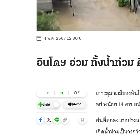
4 พ.ค. 2567 12:30 น.
อินโดฯ อ่วม ทั้งน้ำท่วม
เกาะสุลาเวสีของอินโด
+
ก
ก
-ก
อย่างน้อย 14 ศพ หน
ฟังข่าว
Light
ฝนที่ตกลงมาอย่างหนัก
เกิดน้ำท่วมเป็นวงกว้