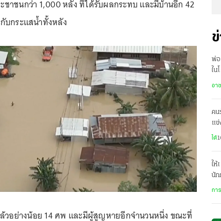
ระชาชนกว่า 1,000 หลัง ที่ได้รับผลกระทบ และมีบ้านอีก 42
ับกระแสน้ำทั้งหลัง
ข
พ่อ
ในโ
มีค
อา
คน
แข่
ระด
ใต้
1
ให้
นัก
เรื
การ
ตแล้วอย่างน้อย 14 ศพ และมีผู้สูญหายอีกจำนวนหนึ่ง ขณะที่