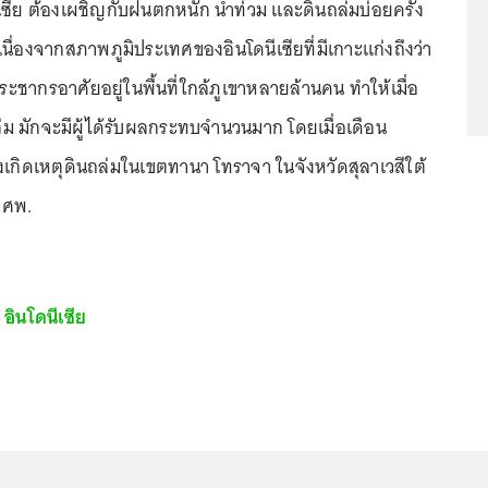
นีเซีย ต้องเผชิญกับฝนตกหนัก น้ำท่วม และดินถล่มบ่อยครั้ง
นื่องจากสภาพภูมิประเทศของอินโดนีเซียที่มีเกาะแก่งถึงว่า
ะชากรอาศัยอยู่ในพื้นที่ใกล้ภูเขาหลายล้านคน ทำให้เมื่อ
ม มักจะมีผู้ได้รับผลกระทบจำนวนมาก โดยเมื่อเดือน
่งเกิดเหตุดินถล่มในเขตทานา โทราจา ในจังหวัดสุลาเวสีใต้
0 ศพ.
บ
อินโดนีเซีย