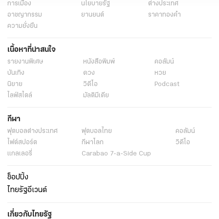
การเมือง
นโยบายรัฐ
ต่างประเทศ
อาชญากรรม
ยานยนต์
ราคาทองคำ
ความยั่งยืน
เนื้อหาที่น่าสนใจ
รายงานพิเศษ
หนังสือพิมพ์
คอลัมน์
บันเทิง
ดวง
หวย
นิยาย
วิดีโอ
Podcast
ไลฟ์สไตล์
มัลติมีเดีย
กีฬา
ฟุตบอลต่่างประเทศ
ฟุตบอลไทย
คอลัมน์
ไฟต์สปอร์ต
กีฬาโลก
วิดีโอ
แกลเลอรี่
Carabao 7-a-Side Cup
ช็อปปิ้ง
ไทยรัฐอีเวนต์
เกี่ยวกับไทยรัฐ