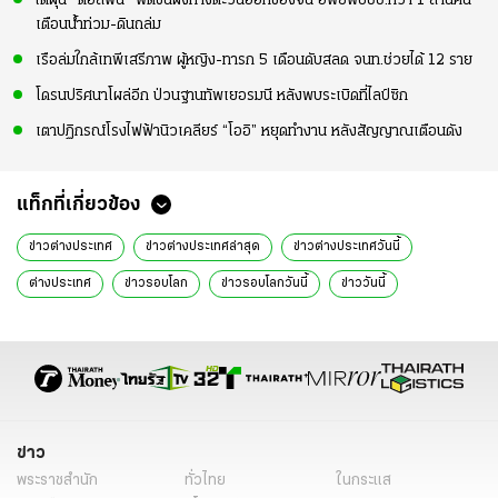
ไต้ฝุ่น "ดอลฟิน" พัดขึ้นฝั่งทางตะวันออกของจีน อพยพปชช.กว่า 1 ล้านคน
เตือนน้ำท่วม-ดินถล่ม
เรือล่มใกล้เทพีเสรีภาพ ผู้หญิง-ทารก 5 เดือนดับสลด จนท.ช่วยได้ 12 ราย
โดรนปริศนาโผล่อีก ป่วนฐานทัพเยอรมนี หลังพบระเบิดที่ไลป์ซิก
เตาปฏิกรณ์โรงไฟฟ้านิวเคลียร์ “โออิ” หยุดทำงาน หลังสัญญาณเตือนดัง
แท็กที่เกี่ยวข้อง
ข่าวต่างประเทศ
ข่าวต่างประเทศล่าสุด
ข่าวต่างประเทศวันนี้
ต่างประเทศ
ข่าวรอบโลก
ข่าวรอบโลกวันนี้
ข่าววันนี้
ข่าว
พระราชสำนัก
ทั่วไทย
ในกระแส