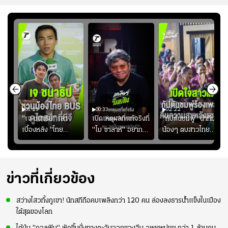
01:23
00:33
02:22
"เจ ชนาธิป" เล่า
เปิดเหตุผลที่แท้จริงที่
"กัปตันชมพู่" นำทีม
เบื้องหลัง "ไทย
"โม ซาลาห์" อยาก
น้องๆ ตบสาวไทย
ง
BUS" บังเอิญเจอขอ
ย้ายซบ "แทร็บซอนส
ปล่อยจอย โชว์ลูกคอ
ไป
ถ่ายรูปที่ฟู้ดแลนด์
ปอร์"
สเต็ปเต้น "เปิดใจ
สาวแต"
ข่าวที่เกี่ยวข้อง
สว่างไสวทั้งภูเขา! นักสกีถือคบเพลิงกว่า 120 คน ล่องลงธารน้ำแข็งในเมือง
ใต้สุดของโลก