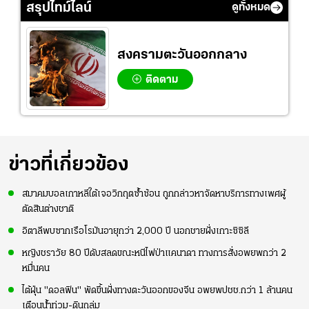
โอลิมปิก
สรุปไทม์ไลน์
ดูทั้งหมด
สงครามตะวันออกกลาง
ติดตาม
ข่าวที่เกี่ยวข้อง
สมาคมบอลเกาหลีใต้เจอวิกฤตซ้ำซ้อน ถูกกล่าวหาจัดหาบริการทางเพศผู้
ตัดสินต่างชาติ
อิตาลีพบซากเรือโรมันอายุกว่า 2,000 ปี นอกชายฝั่งเกาะซิซิลี
หญิงชราวัย 80 ปีดับสลดขณะหนีไฟป่าแคนาดา ทางการสั่งอพยพกว่า 2
หมื่นคน
ไต้ฝุ่น "ดอลฟิน" พัดขึ้นฝั่งทางตะวันออกของจีน อพยพปชช.กว่า 1 ล้านคน
เตือนน้ำท่วม-ดินถล่ม