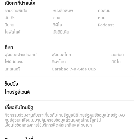
เนื้อหาที่น่าสนใจ
รายงานพิเศษ
หนังสือพิมพ์
คอลัมน์
บันเทิง
ดวง
หวย
นิยาย
วิดีโอ
Podcast
ไลฟ์สไตล์
มัลติมีเดีย
กีฬา
ฟุตบอลต่่างประเทศ
ฟุตบอลไทย
คอลัมน์
ไฟต์สปอร์ต
กีฬาโลก
วิดีโอ
แกลเลอรี่
Carabao 7-a-Side Cup
ช็อปปิ้ง
ไทยรัฐอีเวนต์
เกี่ยวกับไทยรัฐ
กิจกรรม
ร่วมงานกับเรา
เกี่ยวกับไทยรัฐ
มูลนิธิไทยรัฐ
ศูนย์ข้อมูลไทยรัฐ
FAQ
ศูนย์ช่วยเหลือ
นโยบายคุ้มครองข้อมูลส่วนบุคคลไทยรัฐกรุ๊ป
เงื่อนไขข้อตกลงการใช้บริการ
ติดต่อเรา
ติดต่อโฆษณา