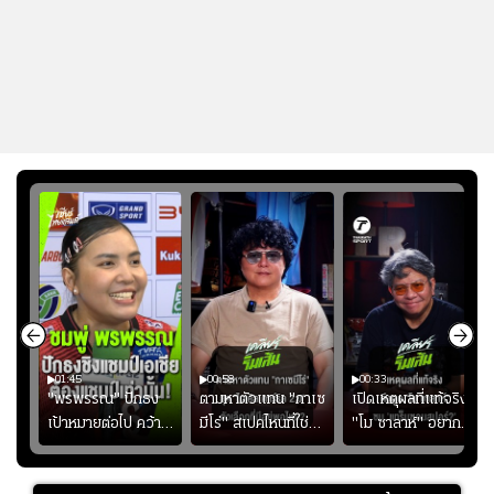
01:45
00:58
00:33
มรับ
"พรพรรณ" ปักธง
ตามหาตัวแทน "กาเซ
เปิดเหตุผลที่แท้จริงที่
ุก
เป้าหมายต่อไป คว้า
มีโร่" สเปคไหนที่ใช่
"โม ซาลาห์" อยาก
แชมป์ชิงแชมป์
สำหรับแมนยูยุค
ย้ายซบ "แทร็บซอนส
ญ
เอเชีย เพื่อตั๋ว
"คาร์ริค 2.0"?
ปอร์"