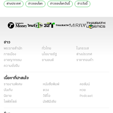
ต่างประเทศ
ข่าวรอบโลก
ข่าวรอบโลกวันนี้
ข่าววันนี้
ข่าว
พระราชสำนัก
ทั่วไทย
ในกระแส
การเมือง
นโยบายรัฐ
ต่างประเทศ
อาชญากรรม
ยานยนต์
ราคาทองคำ
ความยั่งยืน
เนื้อหาที่น่าสนใจ
รายงานพิเศษ
หนังสือพิมพ์
คอลัมน์
บันเทิง
ดวง
หวย
นิยาย
วิดีโอ
Podcast
ไลฟ์สไตล์
มัลติมีเดีย