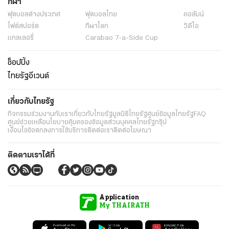
กีฬา
ฟุตบอลต่่างประเทศ
ฟุตบอลไทย
คอลัมน์
ไฟต์สปอร์ต
กีฬาโลก
วิดีโอ
แกลเลอรี่
Carabao 7-a-Side Cup
ช็อปปิ้ง
ไทยรัฐอีเวนต์
เกี่ยวกับไทยรัฐ
กิจกรรม
ร่วมงานกับเรา
เกี่ยวกับไทยรัฐ
มูลนิธิไทยรัฐ
ศูนย์ข้อมูลไทยรัฐ
FAQ
ศูนย์ช่วยเหลือ
นโยบายคุ้มครองข้อมูลส่วนบุคคลไทยรัฐกรุ๊ป
เงื่อนไขข้อตกลงการใช้บริการ
ติดต่อเรา
ติดต่อโฆษณา
ติดตามเราได้ที่
Application
My THAIRATH