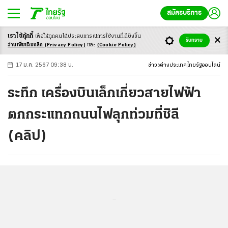
สมัครบริการ
เราใช้คุ้กกี้
เพื่อให้ทุกคนได้ประสบ
การณ์การใช้งานที่ดียิ่งขึ้น
+
ก
ก
-ก
รับทราบ
อ่านเพิ่มเติมคลิก
(Privacy Policy)
และ
(Cookie Policy)
17 ม.ค. 2567 09:38 น.
ข่าว
ต่างประเทศ
ไทยรัฐออนไลน์
ระทึก เครื่องบินเล็กเกี่ยวสายไฟฟ้า
ตกกระแทกถนนไฟลุกท่วมที่ชิลี
(คลิป)
...