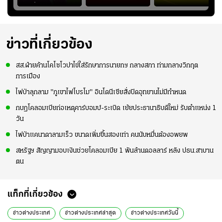
ึ้น
“บุ๋มบิ๋ม” เพื่อรักษา
ย้ายซบ "แทร็บซอนส
สกอร์บอร์ดแล้วแอบ
ย
ร่างกายให้พร้อมที่สุด
ปอร์"
ใจหาย น้อยกว่านัดที่
ที่
แล้วเจอมาเลเซียตั้ง
อย่างเห็นได้ชัด
ข่าวที่เกี่ยวข้อง
สส.ฝ่ายค้านโคโซโวปาไข่ใส่รักษาการนายกฯ กลางสภา ท่ามกลางวิกฤต
การเมือง
ไฟป่าลุกลาม "ภูเขาไฟโบรโม" อินโดนีเซียสั่งปิดอุทยานไม่มีกำหนด
กบฏโคลอมเบียก่อเหตุคาร์บอมบ์-ระเบิด เย้ยประธานาธิบดีใหม่ รับตำแหน่ง 1
วัน
ไฟป่าแคนาดาลามเร็ว ขนาดเพิ่มขึ้นสองเท่า คนนับหมื่นต้องอพยพ
สหรัฐฯ สัญญามอบเงินช่วยโคลอมเบีย 1 พันล้านดอลลาร์ หลัง ปธน.สาบาน
ตน
แท็กที่เกี่ยวข้อง
ข่าวต่างประเทศ
ข่าวต่างประเทศล่าสุด
ข่าวต่างประเทศวันนี้