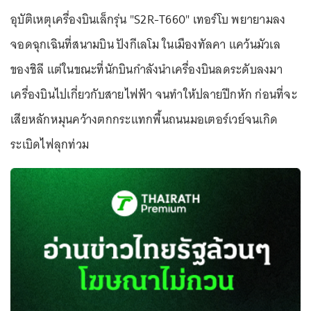
อุบัติเหตุเครื่องบินเล็กรุ่น "S2R-T660" เทอร์โบ พยายามลง
จอดฉุกเฉินที่สนามบิน ปังกีเลโม ในเมืองทัลคา แคว้นมัวเล
ของชิลี แต่ในขณะที่นักบินกำลังนำเครื่องบินลดระดับลงมา
เครื่องบินไปเกี่ยวกับสายไฟฟ้า จนทำให้ปลายปีกหัก ก่อนที่จะ
เสียหลักหมุนคว้างตกกระแทกพื้นถนนมอเตอร์เวย์จนเกิด
ระเบิดไฟลุกท่วม