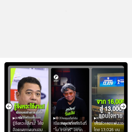
...
00:54
00:33
00:40
ร
รู้จังหวะใช้งาน! โค้ช
เปิดเหตุผลที่แท้จริงที่
เห็นตัวเลขแฟนบอล
อ๊อตเผยแผนถนอม
"โม ซาลาห์" อยาก
ไทย 13,026 บน